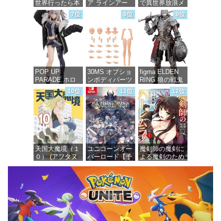
世界行ったら本
ア ラインアー
で異世界放浪メ
気だす～ 20
ク ホワイト・
シ 10 (ガルドコ
7位
8位
9位
(MFコミック
グリント 全高
ミックス)
ス フラッパー
約160mm 1/72
シリーズ)
スケール プラ
価格：¥726
モデル
価格：¥748
価格：¥7,367
POP UP
30MS オプショ
figma ELDEN
PARADE ホロ
ンボディパーツ
RING 狼の戦鬼
ライブプロダク
アームパーツ&
ノンスケール
10位
11位
12位
ション 獅白ぼ
レッグパーツ
プラスチック製
たん ノンスケ
[カラーC] 色分
塗装済み可動フ
ール プラスチ
け済みプラモデ
ィギュア
ック製 塗装済
ル
み完成品フィギ
価格：¥13,115
ュア
価格：¥1,949
天国大魔境（１
ユニコーンオー
魔剣師の魔剣に
価格：¥4,676
０） (アフタヌ
バーロード【予
よる魔剣のため
ーンコミック
約特典】
のハーレムライ
ス)
DLC「アトラス
フ (1) (バンブー
×ヴァニラウェ
コミックス)
ア 紋章セッ
価格：¥759
ト」 同梱 -
価格：¥535
Switch
価格：¥7,182