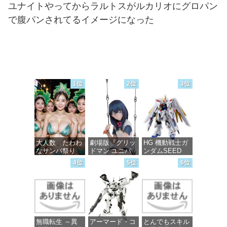
ユナイトやってからラルトスがルカリオにグロパン
で腹パンされてるイメージになった
1位
2位
3位
大人数 たわわ
劇場版『グリッ
HG 機動戦士ガ
なサンバ祭り
ドマン ユニバ
ンダムSEED
ース』 宝多六
FREEDOM マ
4位
5位
6位
花 wall figure
イティーストラ
価格：¥99
1/7スケール プ
イクフリーダム
ラスチック製
ガンダム 1/144
塗装済み完成品
スケール 色分
フィギュア
け済みプラモデ
ル
価格：¥13,756
無職転生 ～異
アーマード・コ
とんでもスキル
価格：¥4,800