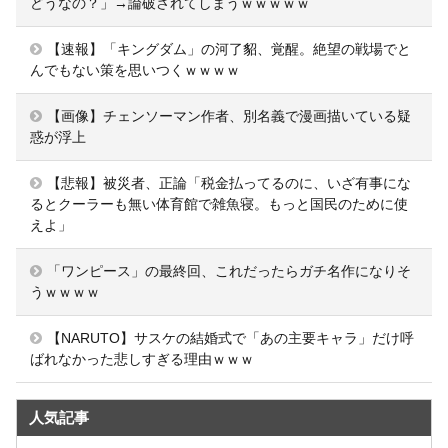
どうなの？」→論破されてしまうｗｗｗｗｗ
【速報】「キングダム」の河了貂、覚醒。絶望の戦場でと
んでもない策を思いつくｗｗｗｗ
【画像】チェンソーマン作者、別名義で漫画描いている疑
惑が浮上
【悲報】被災者、正論「税金払ってるのに、いざ有事にな
るとクーラーも無い体育館で雑魚寝。もっと国民のために使
えよ」
「ワンピース」の最終回、これだったらガチ名作になりそ
うｗｗｗｗ
【NARUTO】サスケの結婚式で「あの主要キャラ」だけ呼
ばれなかった悲しすぎる理由ｗｗｗ
人気記事