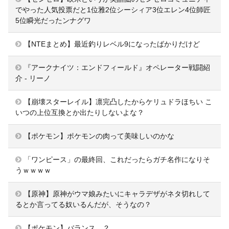
でやった人気投票だと1位雅2位シーシィア3位エレン4位師匠
5位瞬光だったンナグワ
【NTEまとめ】最近釣りレベル9になったばかりだけど
『アークナイツ：エンドフィールド』オペレーター戦闘紹
介 - リーノ
【崩壊スターレイル】凛完凸したからケリュドラほちい こ
いつの上位互換とか出たりしないよな？
【ポケモン】ポケモンの肉って美味しいのかな
「ワンピース」の最終回、これだったらガチ名作になりそ
うｗｗｗｗ
【原神】原神がウマ娘みたいにキャラデザがネタ切れして
るとか言ってる奴いるんだが、そうなの？
【ポケモン】バランス…？