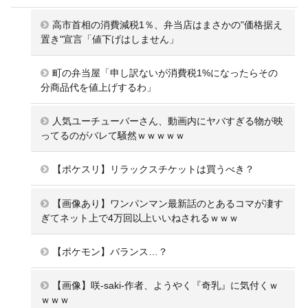
高市首相の消費減税1％、弁当店はまさかの"価格据え
置き"宣言「値下げはしません」
町の弁当屋「申し訳ないが消費税1%になったらその
分商品代を値上げするわ」
人気ユーチューバーさん、動画内にヤバすぎる物が映
ってるのがバレて騒然ｗｗｗｗｗ
【ポケスリ】リラックスチケットは買うべき？
【画像あり】ワンパンマン最新話のとあるコマが凄す
ぎてネット上で4万回以上いいねされるｗｗｗ
【ポケモン】バランス…？
【画像】咲-saki-作者、ようやく『奇乳』に気付くｗ
ｗｗｗ