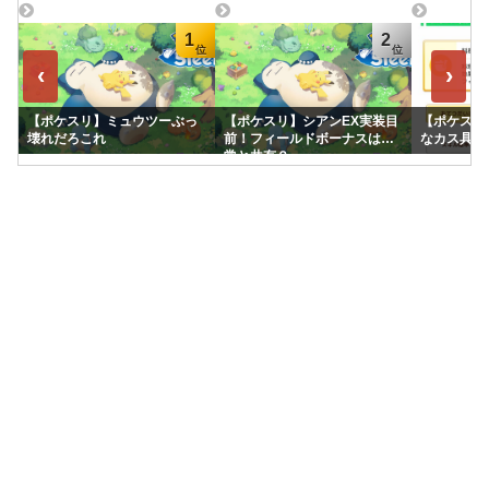
1
2
‹
›
【ポケスリ】ミュウツーぶっ
【ポケスリ】シアンEX実装目
【ポケスリ
壊れだろこれ
前！フィールドボーナスは通
なカス具合
常と共有？