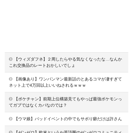
【ウィズダフネ】２周したらやる気なくなったな…なんか
これ交換品のレートおかしいでしょ
【画像あり】ワンパンマン最新話のとあるコマが凄すぎて
ネット上で4万回以上いいねされるｗｗｗ
【ポケチャン】前期上位構築見てもやっぱ最強ポケモンっ
てガブではなくカバなのでは？
【ウマ娘】バッドイベントの中でもサボり癖だけは許さん
【ゼンゼロ】欧米というか英語圏のゼンゼロコミュニティ