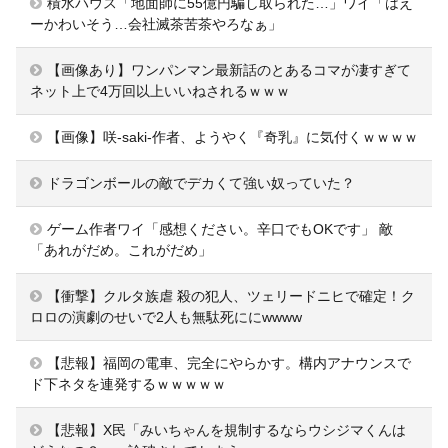
積水ハウス「地面師に55億円騙し取られた…」ワイ「はえ
ーかわいそう…会社滅茶苦茶やろなぁ」
【画像あり】ワンパンマン最新話のとあるコマが凄すぎて
ネット上で4万回以上いいねされるｗｗｗ
【画像】咲-saki-作者、ようやく『奇乳』に気付くｗｗｗｗ
ドラゴンボールの敵でデカくて強い奴っていた？
ゲーム作者ワイ「感想ください。辛口でもOKです」 敵
「あれがだめ。これがだめ」
【衝撃】クルタ族虐 殺の犯人、ツェリードニヒで確定！ク
ロロの演劇のせいで2人も無駄死ににwwww
【悲報】福岡の電車、完全にやらかす。構内アナウンスで
ド下ネタを連発するｗｗｗｗｗ
【悲報】X民「みいちゃんを規制するならウシジマくんは