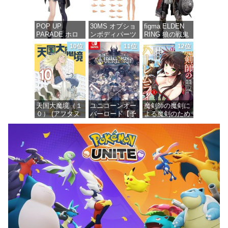
価格：¥748
価格：¥7,367
POP UP
30MS オプショ
figma ELDEN
PARADE ホロ
ンボディパーツ
RING 狼の戦鬼
ライブプロダク
アームパーツ&
ノンスケール
10位
11位
12位
ション 獅白ぼ
レッグパーツ
プラスチック製
たん ノンスケ
[カラーC] 色分
塗装済み可動フ
ール プラスチ
け済みプラモデ
ィギュア
ック製 塗装済
ル
み完成品フィギ
価格：¥13,115
ュア
価格：¥1,949
天国大魔境（１
ユニコーンオー
魔剣師の魔剣に
価格：¥4,676
０） (アフタヌ
バーロード【予
よる魔剣のため
ーンコミック
約特典】
のハーレムライ
ス)
DLC「アトラス
フ (1) (バンブー
×ヴァニラウェ
コミックス)
ア 紋章セッ
価格：¥759
ト」 同梱 -
価格：¥535
Switch
価格：¥7,182