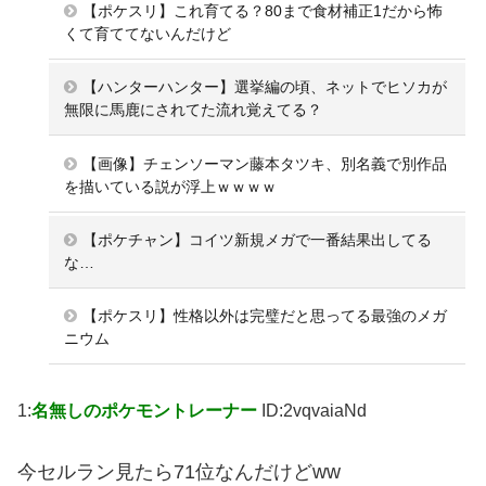
【ポケスリ】これ育てる？80まで食材補正1だから怖
くて育ててないんだけど
【ハンターハンター】選挙編の頃、ネットでヒソカが
無限に馬鹿にされてた流れ覚えてる？
【画像】チェンソーマン藤本タツキ、別名義で別作品
を描いている説が浮上ｗｗｗｗ
【ポケチャン】コイツ新規メガで一番結果出してる
な…
【ポケスリ】性格以外は完璧だと思ってる最強のメガ
ニウム
1:
名無しのポケモントレーナー
ID:2vqvaiaNd
今セルラン見たら71位なんだけどww