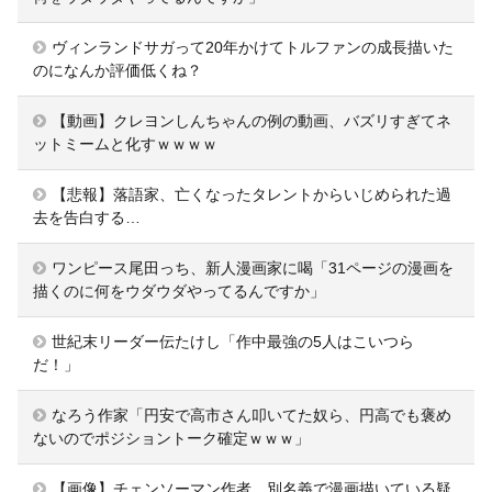
ヴィンランドサガって20年かけてトルファンの成長描いた
のになんか評価低くね？
【動画】クレヨンしんちゃんの例の動画、バズリすぎてネ
ットミームと化すｗｗｗｗ
【悲報】落語家、亡くなったタレントからいじめられた過
去を告白する…
ワンピース尾田っち、新人漫画家に喝「31ページの漫画を
描くのに何をウダウダやってるんですか」
世紀末リーダー伝たけし「作中最強の5人はこいつら
だ！」
なろう作家「円安で高市さん叩いてた奴ら、円高でも褒め
ないのでポジショントーク確定ｗｗｗ」
【画像】チェンソーマン作者、別名義で漫画描いている疑