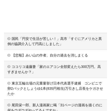
国民「円安で生活が苦しい！」高市「すぐにアメリカと異
例の協調介入して円高にしました」
【悲報】みい山の作者、自分の過去を消しまくる
ココリコ遠藤妻「家のエアコン全部変えたら300万円。高
すぎませんか？」
東京五輪出場の元重量挙げ日本代表選手逮捕 コンビニで
卵2パックとしょうゆ1本(835円相当)万引きし店長をケガさせ
たか
尾田栄一郎、新人漫画家に喝「31ページの漫画を描くのに
何をウダウダやってるんですか」