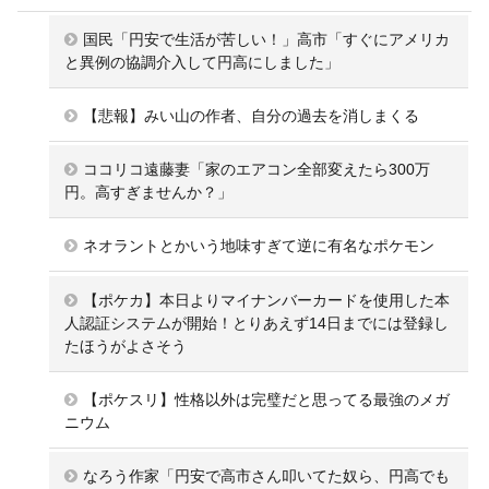
国民「円安で生活が苦しい！」高市「すぐにアメリカ
と異例の協調介入して円高にしました」
【悲報】みい山の作者、自分の過去を消しまくる
ココリコ遠藤妻「家のエアコン全部変えたら300万
円。高すぎませんか？」
ネオラントとかいう地味すぎて逆に有名なポケモン
【ポケカ】本日よりマイナンバーカードを使用した本
人認証システムが開始！とりあえず14日までには登録し
たほうがよさそう
【ポケスリ】性格以外は完璧だと思ってる最強のメガ
ニウム
なろう作家「円安で高市さん叩いてた奴ら、円高でも