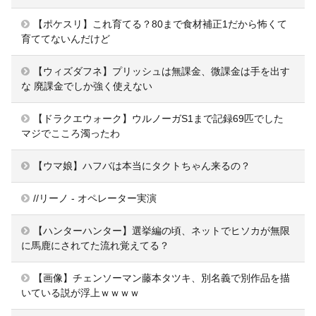
【ポケスリ】これ育てる？80まで食材補正1だから怖くて
育ててないんだけど
【ウィズダフネ】プリッシュは無課金、微課金は手を出す
な 廃課金でしか強く使えない
【ドラクエウォーク】ウルノーガS1まで記録69匹でした
マジでこころ濁ったわ
【ウマ娘】ハフバは本当にタクトちゃん来るの？
//リーノ - オペレーター実演
【ハンターハンター】選挙編の頃、ネットでヒソカが無限
に馬鹿にされてた流れ覚えてる？
【画像】チェンソーマン藤本タツキ、別名義で別作品を描
いている説が浮上ｗｗｗｗ