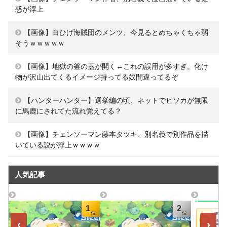
惑が浮上
【画像】白ひげ海賊団のメンツ、今見るとめちゃくちゃ弱
そうｗｗｗｗｗ
【画像】地獄の釜の蓋が開く←これの誤用が多すぎ。化け
物が沢山出てくるイメージ持ってる奴間違ってるぞ
【ハンターハンター】選挙編の頃、ネットでヒソカが無限
に馬鹿にされてた流れ覚えてる？
【画像】チェンソーマン藤本タツキ、別名義で別作品を描
いている説が浮上ｗｗｗｗ
人気記事
1
2
‹
›