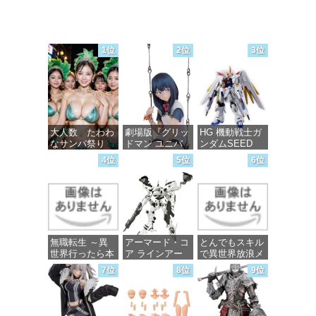
1位
2位
3位
大人数 たわわ
劇場版『グリッ
HG 機動戦士ガ
なサンバ祭り
ドマン ユニバ
ンダムSEED
ース』 宝多六
FREEDOM マ
4位
5位
6位
花 wall figure
イティーストラ
価格：¥99
1/7スケール プ
イクフリーダム
ラスチック製
ガンダム 1/144
塗装済み完成品
スケール 色分
フィギュア
け済みプラモデ
ル
価格：¥13,756
無職転生 ～異
アーマード・コ
とんでもスキル
価格：¥4,800
世界行ったら本
ア ラインアー
で異世界放浪メ
気だす～ 20
ク ホワイト・
シ 10 (ガルドコ
7位
8位
9位
(MFコミック
グリント 全高
ミックス)
ス フラッパー
約160mm 1/72
シリーズ)
スケール プラ
価格：¥726
モデル