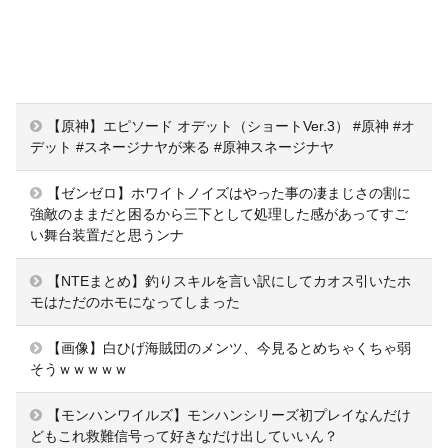
【原神】エピソード オデット（ショートVer.3） #原神 #オ
デット #スネージナヤが来る #原神スネージナヤ
【ゼンゼロ】ホワイトノイズはやった事の凄まじさの割に
強敵のままだと困るから三下として処理した感があってすご
い舞台装置だと思うンナ
【NTEまとめ】釣りスキルを言い訳にしてカオス引いたホ
モはただのホモになってしまった
【画像】白ひげ海賊団のメンツ、今見るとめちゃくちゃ弱
そうｗｗｗｗｗ
【モンハンワイルズ】モンハンシリーズ初プレイなんだけ
どもこれ救難信号って好きなだけ出していいん？