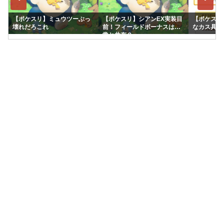
【ポケスリ】ミュウツーぶっ
【ポケスリ】シアンEX実装目
【ポケスリ
壊れだろこれ
前！フィールドボーナスは通
なカス具合
常と共有？