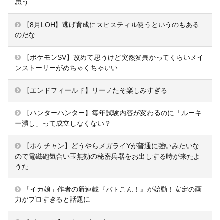
思う
【8月LOH】逃げ育成にスピスティル使うというのもある
のだな
【ポケモンSV】改めて思うけど突然変異かってくらいメイ
ンストーリーがめちゃくちゃいい
【エンドフィールド】リーノたそ楽しみすぎる
【ハンターハンター】毎年試験内容が変わるのに「ルーキ
ー潰し」って成立しなくない？
【ポケチャン】どうやらメガライYが普通に強いみたいな
ので電磁砲気合い玉無効の秘密兵器をお出しする時が来たよ
うだ
「イカ娘」作者の新連載『バトこん！』が始動！安定の画
力がプロすぎると話題に