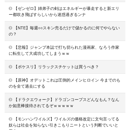
【ゼンゼロ】姉弟子の剣はエネルギーが暴走すると新エリ
ー都吹き飛ばすらしいから迷惑過ぎるンナ
【NTE】毎週○○スキン売るだけで儲かるのに何でやらない
の？
【悲報】ジャンプ本誌で打ち切られた漫画家、なろう作家
に転生して大成功してしまうｗｗ
【ポケスリ】リラックスチケットは買うべき？
【原神】オデットこれは圧倒的メインヒロイン 今までのも
のを全て過去にする
【ドラクエウォーク】ドラゴンコープスどんなもん？なん
か如意棒接待されてるぞｗｗｗｗｗ
【モンハンワイルズ】ワイルズの価格改定に文句言ってる
奴らは社会を知らない引きこもりニートという判断でいいと