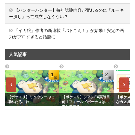
【ハンターハンター】毎年試験内容が変わるのに「ルーキ
ー潰し」って成立しなくない？
「イカ娘」作者の新連載『バトこん！』が始動！安定の画
力がプロすぎると話題に
人気記事
1
2
‹
›
【ポケスリ】ミュウツーぶっ
【ポケスリ】シアンEX実装目
【ポケスリ
壊れだろこれ
前！フィールドボーナスは通
なカス具合
常と共有？