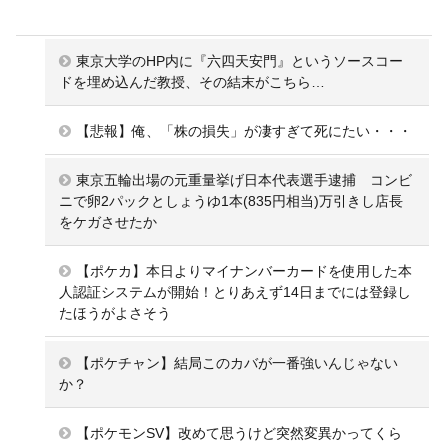
東京大学のHP内に『六四天安門』というソースコー
ドを埋め込んだ教授、その結末がこちら…
【悲報】俺、「株の損失」が凄すぎて死にたい・・・
東京五輪出場の元重量挙げ日本代表選手逮捕 コンビ
ニで卵2パックとしょうゆ1本(835円相当)万引きし店長
をケガさせたか
【ポケカ】本日よりマイナンバーカードを使用した本
人認証システムが開始！とりあえず14日までには登録し
たほうがよさそう
【ポケチャン】結局このカバが一番強いんじゃない
か？
【ポケモンSV】改めて思うけど突然変異かってくら