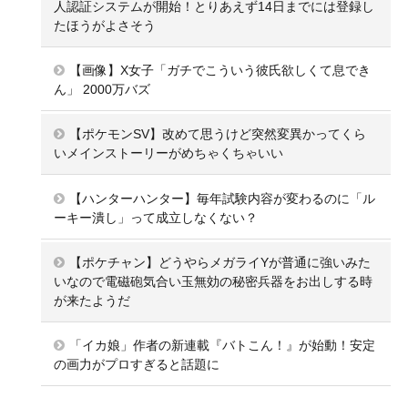
人認証システムが開始！とりあえず14日までには登録し
たほうがよさそう
【画像】X女子「ガチでこういう彼氏欲しくて息でき
ん」 2000万バズ
【ポケモンSV】改めて思うけど突然変異かってくら
いメインストーリーがめちゃくちゃいい
【ハンターハンター】毎年試験内容が変わるのに「ル
ーキー潰し」って成立しなくない？
【ポケチャン】どうやらメガライYが普通に強いみた
いなので電磁砲気合い玉無効の秘密兵器をお出しする時
が来たようだ
「イカ娘」作者の新連載『バトこん！』が始動！安定
の画力がプロすぎると話題に