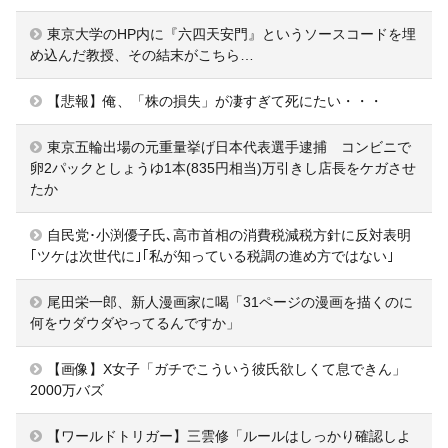
東京大学のHP内に『六四天安門』というソースコードを埋
め込んだ教授、その結末がこちら…
【悲報】俺、「株の損失」が凄すぎて死にたい・・・
東京五輪出場の元重量挙げ日本代表選手逮捕 コンビニで
卵2パックとしょうゆ1本(835円相当)万引きし店長をケガさせ
たか
自民党･小渕優子氏､高市首相の消費税減税方針に反対表明
｢ツケは次世代に｣｢私が知っている税調の進め方ではない｣
尾田栄一郎、新人漫画家に喝「31ページの漫画を描くのに
何をウダウダやってるんですか」
【画像】X女子「ガチでこういう彼氏欲しくて息できん」
2000万バズ
【ワールドトリガー】三雲修「ルールはしっかり確認しよ