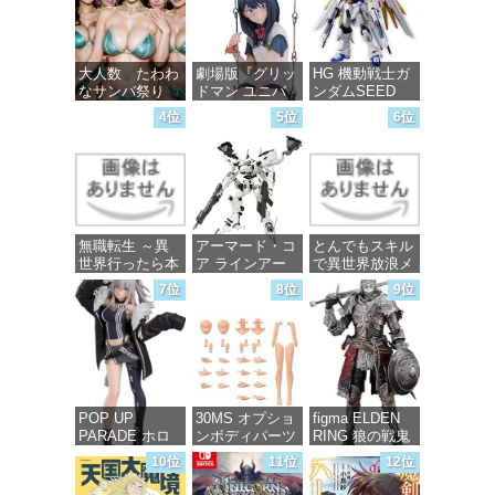
大人数 たわわ
劇場版『グリッ
HG 機動戦士ガ
なサンバ祭り
ドマン ユニバ
ンダムSEED
ース』 宝多六
FREEDOM マ
4位
5位
6位
花 wall figure
イティーストラ
価格：¥99
1/7スケール プ
イクフリーダム
ラスチック製
ガンダム 1/144
塗装済み完成品
スケール 色分
フィギュア
け済みプラモデ
ル
価格：¥13,756
無職転生 ～異
アーマード・コ
とんでもスキル
価格：¥4,800
世界行ったら本
ア ラインアー
で異世界放浪メ
気だす～ 20
ク ホワイト・
シ 10 (ガルドコ
7位
8位
9位
(MFコミック
グリント 全高
ミックス)
ス フラッパー
約160mm 1/72
シリーズ)
スケール プラ
価格：¥726
モデル
価格：¥748
価格：¥7,367
POP UP
30MS オプショ
figma ELDEN
PARADE ホロ
ンボディパーツ
RING 狼の戦鬼
ライブプロダク
アームパーツ&
ノンスケール
10位
11位
12位
ション 獅白ぼ
レッグパーツ
プラスチック製
たん ノンスケ
[カラーC] 色分
塗装済み可動フ