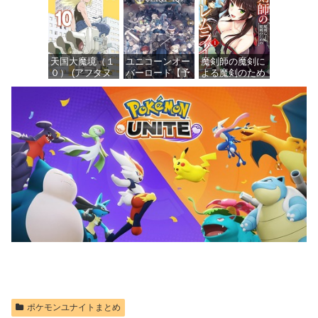
ール プラスチ
け済みプラモデ
ィギュア
ック製 塗装済
ル
み完成品フィギ
価格：¥13,115
ュア
価格：¥1,949
天国大魔境（１
ユニコーンオー
魔剣師の魔剣に
価格：¥4,676
０） (アフタヌ
バーロード【予
よる魔剣のため
ーンコミック
約特典】
のハーレムライ
ス)
DLC「アトラス
フ (1) (バンブー
×ヴァニラウェ
コミックス)
ア 紋章セッ
価格：¥759
ト」 同梱 -
価格：¥535
Switch
価格：¥7,182
ポケモンユナイトまとめ