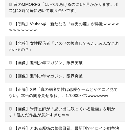
昔のMMORPG「1レベルあげるのに1ヶ月かかります。ボ
スは12時間毎に湧いて取り合いです」
【朗報】Vtuber界、新たなる『弱男の姫』が爆誕ｗｗｗｗ
ｗｗｗｗｗｗｗ
【悲報】女性配信者「アスペの検査してみた…みんなこれ
わかるの？」
【画像】週刊少年マガジン、限界突破
【画像】週刊少年マガジン、限界突破
【正論】X民「真の弱者男性は恋愛ゲームとかアニメ見て
ない。本当の闇を見せるね」←170000バズwwwwwww
【画像】米津玄師が「思い出に残っている漫画」を明か
す！選んだ作品が意外すぎたｗｗ
【速報】とある魔術の禁書目録、最新刊でヒロイン戦争決