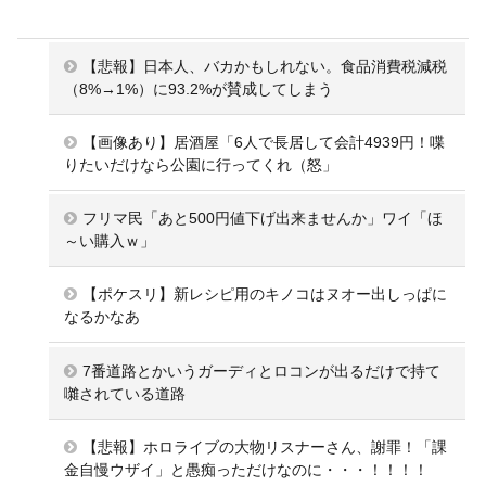
【悲報】日本人、バカかもしれない。食品消費税減税
（8%→1%）に93.2%が賛成してしまう
【画像あり】居酒屋「6人で長居して会計4939円！喋
りたいだけなら公園に行ってくれ（怒」
フリマ民「あと500円値下げ出来ませんか」ワイ「ほ
～い購入ｗ」
【ポケスリ】新レシピ用のキノコはヌオー出しっぱに
なるかなあ
7番道路とかいうガーディとロコンが出るだけで持て
囃されている道路
【悲報】ホロライブの大物リスナーさん、謝罪！「課
金自慢ウザイ」と愚痴っただけなのに・・・！！！！