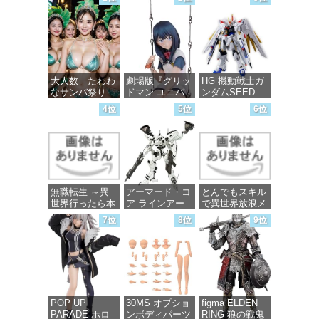
大人数 たわわ
劇場版『グリッ
HG 機動戦士ガ
なサンバ祭り
ドマン ユニバ
ンダムSEED
ース』 宝多六
FREEDOM マ
4位
5位
6位
花 wall figure
イティーストラ
価格：¥99
1/7スケール プ
イクフリーダム
ラスチック製
ガンダム 1/144
塗装済み完成品
スケール 色分
フィギュア
け済みプラモデ
ル
価格：¥13,756
無職転生 ～異
アーマード・コ
とんでもスキル
価格：¥4,800
世界行ったら本
ア ラインアー
で異世界放浪メ
気だす～ 20
ク ホワイト・
シ 10 (ガルドコ
7位
8位
9位
(MFコミック
グリント 全高
ミックス)
ス フラッパー
約160mm 1/72
シリーズ)
スケール プラ
価格：¥726
モデル
価格：¥748
価格：¥7,367
POP UP
30MS オプショ
figma ELDEN
PARADE ホロ
ンボディパーツ
RING 狼の戦鬼