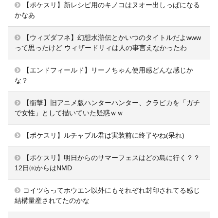
【ポケスリ】新レシピ用のキノコはヌオー出しっぱになる
かなあ
【ウィズダフネ】幻想水滸伝とかいつのタイトルだよwww
って思ったけど ウィザードリィは人の事言えなかったわ
【エンドフィールド】リーノちゃん使用感どんな感じか
な？
【衝撃】旧アニメ版ハンターハンター、クラピカを「ガチ
で女性」として描いていた疑惑ｗｗ
【ポケスリ】ルチャブル君は実装前に終了やね(呆れ)
【ポケスリ】明日からのサマーフェスはどの島に行く？？
12日㈬からはNMD
コイツらってホウエン以外にもそれぞれ封印されてる感じ
結構量産されてたのかな