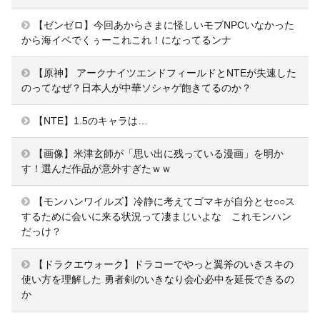
【ゼンゼロ】今回あからさまに怪しいモブNPCいなかった
から海イベでくぅーこれこれ！になってるンナ
【原神】 アークナイツエンドフィールドとNTEが失速した
のってなぜ？日本人が中華ソシャゲ飽きてるのか？
【NTE】1.5のキャラは…
【画像】米津玄師が「思い出に残っている漫画」を明か
す！選んだ作品が意外すぎたｗｗ
【モンハンワイルズ】冷静に考えてゴマキが自分とセ○○ス
するために会いに来る状況って凄まじいよな これモンハン
だっけ？
【ドラクエウォーク】ドラコーでやっと翼斧のいきスキの
使い方を理解した 勇者剣のいきなり会心必中を延長できるの
か