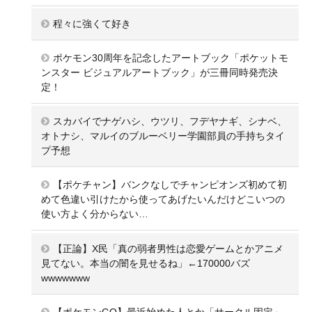
程々に強くて好き
ポケモン30周年を記念したアートブック「ポケットモ
ンスター ビジュアルアートブック」が三冊同時発売決
定！
スカバイでナゲハシ、ウツリ、フデヤナギ、シナベ、
オトナシ、マルイのブルーベリー学園部員の手持ちタイ
プ予想
【ポケチャン】バンクなしでチャンピオンズ初めて初
めて色違い引けたから使ってあげたいんだけどこいつの
使い方よく分からない…
【正論】X民「真の弱者男性は恋愛ゲームとかアニメ
見てない。本当の闇を見せるね」←170000バズ
wwwwwww
【ポケモンGO】最近始めた人とか「サークル固定」