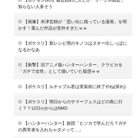
知らない人多そう
【画像】米津玄師が「思い出に残っている漫画」を明
かす！選んだ作品が意外すぎたｗｗ
【ポケスリ】新レシピ用のキノコはヌオー出しっぱに
なるかなあ
【衝撃】旧アニメ版ハンターハンター、クラピカを
「ガチで女性」として描いていた疑惑ｗｗ
【ポケスリ】ルチャブル君は実装前に終了やね(呆れ)
【ポケスリ】明日からのサマーフェスはどの島に行
く？？12日㈬からはNMD
【ハンターハンター】旅団「ヒソカで学んだろ？ガチ
の異常者を入れちゃダメって…」