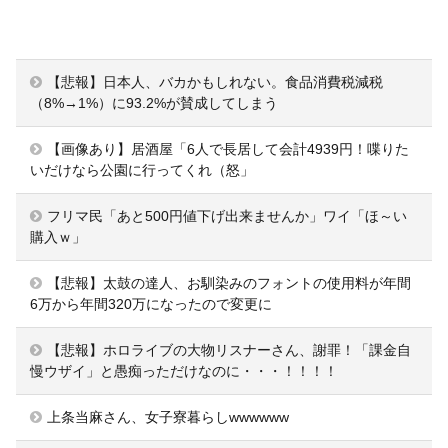
【悲報】日本人、バカかもしれない。食品消費税減税
（8%→1%）に93.2%が賛成してしまう
【画像あり】居酒屋「6人で長居して会計4939円！喋りた
いだけなら公園に行ってくれ（怒」
フリマ民「あと500円値下げ出来ませんか」ワイ「ほ～い
購入ｗ」
【悲報】太鼓の達人、お馴染みのフォントの使用料が年間
6万から年間320万になったので変更に
【悲報】ホロライブの大物リスナーさん、謝罪！「課金自
慢ウザイ」と愚痴っただけなのに・・・！！！！
上条当麻さん、女子寮暮らしwwwwww