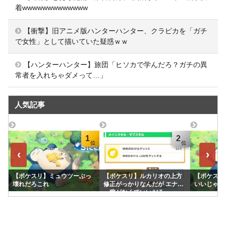
着wwwwwwwwwwwww
【衝撃】旧アニメ版ハンターハンター、クラピカを「ガチ
で女性」として描いていた疑惑ｗｗ
【ハンターハンター】旅団「ヒソカで学んだろ？ガチの異
常者を入れちゃダメって…」
人気記事
1
2
‹
›
【ポケスリ】ミュウツーぶっ
【ポケスリ】ルカリオの上方
【ポケスリ
壊れだろこれ
修正がっかりなんだが エナジ
いいじゃん
ー稼がなくていいだろ