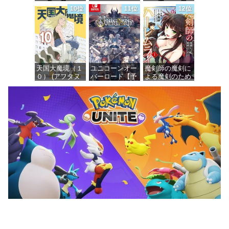
ライブプロダク
アームパーツ&
ノンスケール
10位
11位
12位
ション 獅白ぼ
レッグパーツ
プラスチック製
たん ノンスケ
[カラーC] 色分
塗装済み可動フ
ール プラスチ
け済みプラモデ
ィギュア
ック製 塗装済
ル
み完成品フィギ
価格：¥13,115
ュア
価格：¥1,949
天国大魔境（１
ユニコーンオー
魔剣師の魔剣に
価格：¥4,676
０） (アフタヌ
バーロード【予
よる魔剣のため
ーンコミック
約特典】
のハーレムライ
ス)
DLC「アトラス
フ (1) (バンブー
×ヴァニラウェ
コミックス)
ア 紋章セッ
価格：¥759
ト」 同梱 -
価格：¥535
Switch
価格：¥7,182