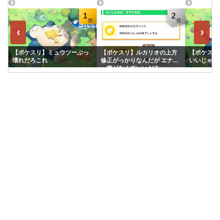
1
2
‹
›
【ポケスリ】ミュウツーぶっ
【ポケスリ】ルカリオの上方
【ポケスリ
壊れだろこれ
修正がっかりなんだが エナジ
いいじゃん
ー稼がなくていいだろ