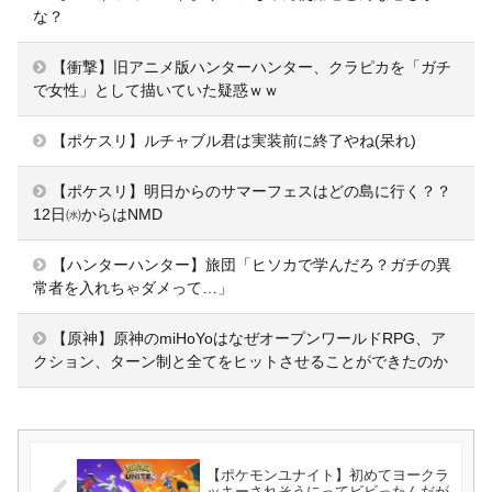
な？
【衝撃】旧アニメ版ハンターハンター、クラピカを「ガチ
で女性」として描いていた疑惑ｗｗ
【ポケスリ】ルチャブル君は実装前に終了やね(呆れ)
【ポケスリ】明日からのサマーフェスはどの島に行く？？
12日㈬からはNMD
【ハンターハンター】旅団「ヒソカで学んだろ？ガチの異
常者を入れちゃダメって…」
【原神】原神のmiHoYoはなぜオープンワールドRPG、ア
クション、ターン制と全てをヒットさせることができたのか
【ポケモンユナイト】初めてヨークラ
ッキーされそうにってビビったんだが