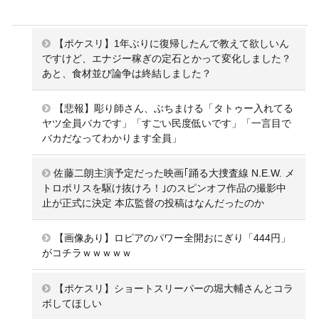
【ポケスリ】1年ぶりに復帰したんで教えて欲しいん
ですけど、エナジー稼ぎの定石とかって変化しました？
あと、食材並び論争は終結しました？
【悲報】彫り師さん、ぶちまける「タトゥー入れてる
ヤツ全員バカです」「すごい民度低いです」「一言目で
バカだなってわかります全員」
佐藤二朗主演予定だった映画｢踊る大捜査線 N.E.W. メ
トロポリスを駆け抜けろ！｣のスピンオフ作品の撮影中
止が正式に決定 本広監督の投稿はなんだったのか
【画像あり】ロピアのパワー全開おにぎり「444円」
がコチラｗｗｗｗｗ
【ポケスリ】ショートスリーパーの堀大輔さんとコラ
ボしてほしい