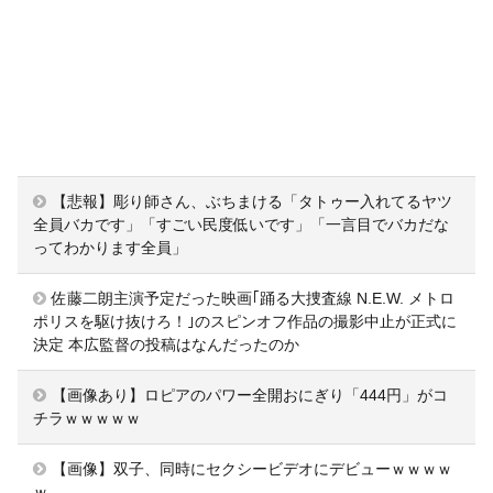
【悲報】彫り師さん、ぶちまける「タトゥー入れてるヤツ
全員バカです」「すごい民度低いです」「一言目でバカだな
ってわかります全員」
佐藤二朗主演予定だった映画｢踊る大捜査線 N.E.W. メトロ
ポリスを駆け抜けろ！｣のスピンオフ作品の撮影中止が正式に
決定 本広監督の投稿はなんだったのか
【画像あり】ロピアのパワー全開おにぎり「444円」がコ
チラｗｗｗｗｗ
【画像】双子、同時にセクシービデオにデビューｗｗｗｗ
ｗ