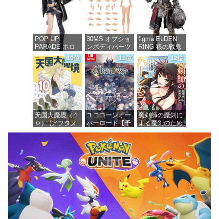
シリーズ)
スケール プラ
価格：¥726
モデル
価格：¥748
価格：¥7,367
POP UP
30MS オプショ
figma ELDEN
PARADE ホロ
ンボディパーツ
RING 狼の戦鬼
ライブプロダク
アームパーツ&
ノンスケール
10位
11位
12位
ション 獅白ぼ
レッグパーツ
プラスチック製
たん ノンスケ
[カラーC] 色分
塗装済み可動フ
ール プラスチ
け済みプラモデ
ィギュア
ック製 塗装済
ル
み完成品フィギ
価格：¥13,115
ュア
価格：¥1,949
天国大魔境（１
ユニコーンオー
魔剣師の魔剣に
価格：¥4,676
０） (アフタヌ
バーロード【予
よる魔剣のため
ーンコミック
約特典】
のハーレムライ
ス)
DLC「アトラス
フ (1) (バンブー
×ヴァニラウェ
コミックス)
ア 紋章セッ
価格：¥759
ト」 同梱 -
価格：¥535
Switch
価格：¥7,182