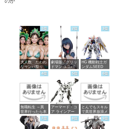
のか
1位
2位
3位
大人数 たわわ
劇場版『グリッ
HG 機動戦士ガ
なサンバ祭り
ドマン ユニバ
ンダムSEED
ース』 宝多六
FREEDOM マ
4位
5位
6位
花 wall figure
イティーストラ
価格：¥99
1/7スケール プ
イクフリーダム
ラスチック製
ガンダム 1/144
塗装済み完成品
スケール 色分
フィギュア
け済みプラモデ
ル
価格：¥13,756
無職転生 ～異
アーマード・コ
とんでもスキル
価格：¥4,800
世界行ったら本
ア ラインアー
で異世界放浪メ
気だす～ 20
ク ホワイト・
シ 10 (ガルドコ
7位
8位
9位
(MFコミック
グリント 全高
ミックス)
ス フラッパー
約160mm 1/72