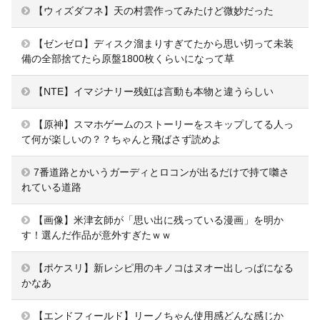
【ウィズダフネ】天の村雲作ってみたけど微妙だった
【ゼンゼロ】ディスク溜まりすぎてたから思い切って未装
備の全部捨てたら原盤1800枚くらいになって草
【NTE】イマジナリー残虹は言動も本物と違うらしい
【原神】スマホゲームのストーリーをスキップしてる人っ
て何が楽しいの？？ちゃんと飛ばさず読めよ
7番道路とかいうガーディとロコンが出るだけで持て囃さ
れている道路
【画像】米津玄師が「思い出に残っている漫画」を明か
す！選んだ作品が意外すぎたｗｗ
【ポケスリ】新レシピ用のキノコはヌオー出しっぱになる
かなあ
【エンドフィールド】リーノちゃん使用感どんな感じか