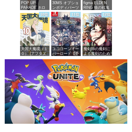
POP UP
30MS オプショ
figma ELDEN
PARADE ホロ
ンボディパーツ
RING 狼の戦鬼
ライブプロダク
アームパーツ&
ノンスケール
10位
11位
12位
ション 獅白ぼ
レッグパーツ
プラスチック製
たん ノンスケ
[カラーC] 色分
塗装済み可動フ
ール プラスチ
け済みプラモデ
ィギュア
ック製 塗装済
ル
み完成品フィギ
価格：¥13,115
ュア
価格：¥1,949
天国大魔境（１
ユニコーンオー
魔剣師の魔剣に
価格：¥4,676
０） (アフタヌ
バーロード【予
よる魔剣のため
ーンコミック
約特典】
のハーレムライ
ス)
DLC「アトラス
フ (1) (バンブー
×ヴァニラウェ
コミックス)
ア 紋章セッ
価格：¥759
ト」 同梱 -
価格：¥535
Switch
価格：¥7,182