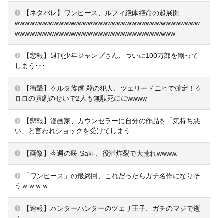
【ネタバレ】ワンピース、ルフィ絶体絶命の超展開
wwwwwwwwwwwwwwwwwwwwwwwwwwwwwwwwwwwwww
wwwwwwwwwwwwwwwwwwwwwwwwwwwwwwwww
【悲報】週刊少年ジャンプさん、ついに100万部を割って
しまう･･･
【衝撃】クルタ族虐 殺の犯人、ツェリードニヒで確定！ク
ロロの演劇のせいで2人も無駄死ににwwww
【悲報】漫画家、カウンセラーに自分の作品を「気持ち悪
い」と言われショックを受けてしまう…
【画像】今週の咲-Saki-、役満炸裂で大荒れwwww.
「ワンピース」の最終回、これだったらガチ名作になりそ
うｗｗｗｗ
【速報】ハンターハンターのツェリ王子、ガチのマジで逝