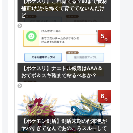
【ポケスリ】これ育てる？80まで食材
補正1だから怖くて育ててないんだけ
ど
5
【ポケスリ】ナエトル厳選はAAA＆
おてボ＆スキ確まで粘るべきか？
6
【ポケモン剣盾】剣盾末期の配布色が
ヤバすぎてなんであのころスルーして