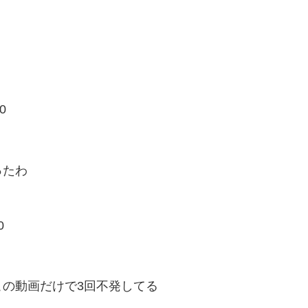
0
ったわ
0
の動画だけで3回不発してる