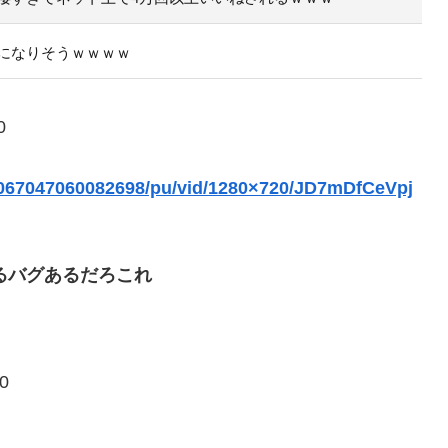
になりそうｗｗｗｗ
0
33067047060082698/pu/vid/1280×720/JD7mDfCeVpj
るバグあるだろこれ
0