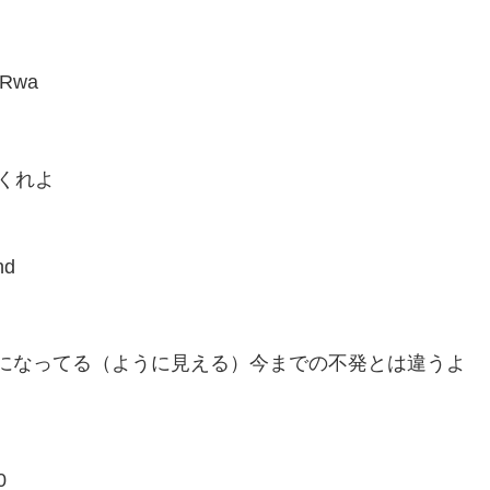
QRwa
くれよ
nd
になってる（ように見える）今までの不発とは違うよ
0