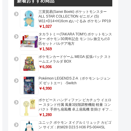
新着おすすめ商品
三英貿易(Sanei Boeki) ポケットモンスター
ALL STAR COLLECTION ゼニガメ (S)
W11×D14×H16cm ぬいぐるみ ポケモン PP19
￥1,027
タカラトミー(TAKARA TOMY) ポケットモンス
ター ポケモン30周年記念 モンコレ旅立ちの3
匹セット パルデア地方
￥1,569
ポケモンカードゲーム MEGA 拡張パック スト
ームエメラルダ BOX
￥6,006
Pokémon LEGENDS Z-A（ポケモン レジェン
ズ ゼットエー） -Switch
￥4,990
ポケピース ハンディファン ピカチュウ イエロ
ー スタンド付属 風量3段階調整機能 軽量 コン
パクト 手持ち扇風機 卓上扇風機 首掛け ギフト
プレゼントに最適 USB充電 Type-C対応
￥1,280
ユニック ポケモン ヌイグルミリュック カビゴ
ン サイズ：約W28 D23.5 H36 PS-0044SL