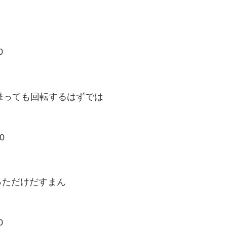
0
撃っても回転するはずでは
0
っただけだすまん
0