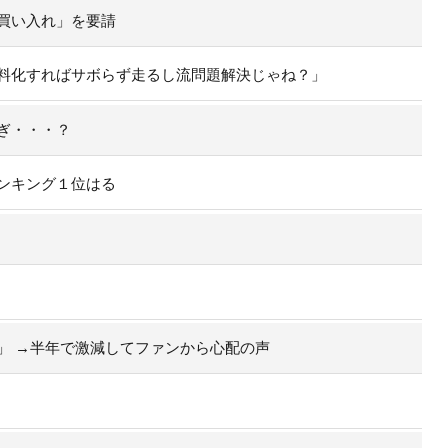
買い入れ」を要請
料化すればサボらず走るし流問題解決じゃね？」
ぎ・・・？
ンキング１位はる
」 →半年で激減してファンから心配の声