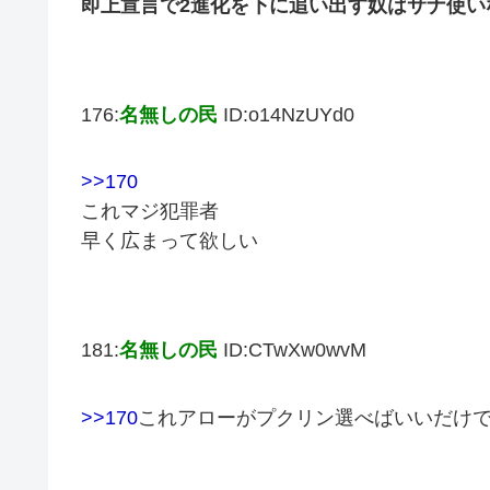
即上宣言で2進化を下に追い出す奴はサナ使い
176:
名無しの民
ID:o14NzUYd0
>>170
これマジ犯罪者
早く広まって欲しい
181:
名無しの民
ID:CTwXw0wvM
>>170
これアローがプクリン選べばいいだけ