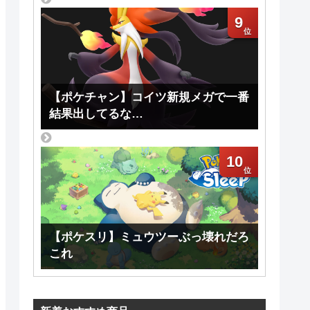
9
【ポケチャン】コイツ新規メガで一番
結果出してるな…
10
【ポケスリ】ミュウツーぶっ壊れだろ
これ