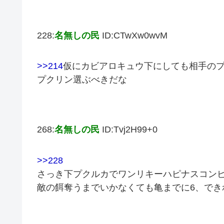
228:
名無しの民
ID:CTwXw0wvM
>>214
仮にカビアロキュウ下にしても相手の
プクリン選ぶべきだな
268:
名無しの民
ID:Tvj2H99+0
>>228
さっき下プクルカでワンリキーハピナスコンビ
敵の餌奪うまでいかなくても亀までに6、でき