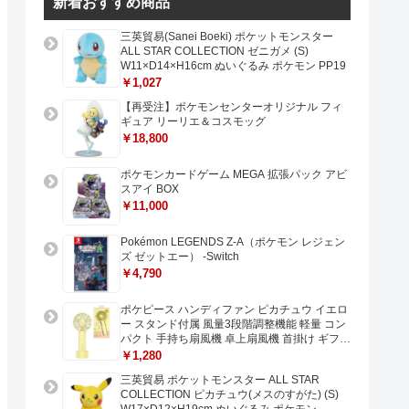
新着おすすめ商品
三英貿易(Sanei Boeki) ポケットモンスター
ALL STAR COLLECTION ゼニガメ (S)
W11×D14×H16cm ぬいぐるみ ポケモン PP19
￥1,027
【再受注】ポケモンセンターオリジナル フィ
ギュア リーリエ＆コスモッグ
￥18,800
ポケモンカードゲーム MEGA 拡張パック アビ
スアイ BOX
￥11,000
Pokémon LEGENDS Z-A（ポケモン レジェン
ズ ゼットエー） -Switch
￥4,790
ポケピース ハンディファン ピカチュウ イエロ
ー スタンド付属 風量3段階調整機能 軽量 コン
パクト 手持ち扇風機 卓上扇風機 首掛け ギフト
プレゼントに最適 USB充電 Type-C対応
￥1,280
三英貿易 ポケットモンスター ALL STAR
COLLECTION ピカチュウ(メスのすがた) (S)