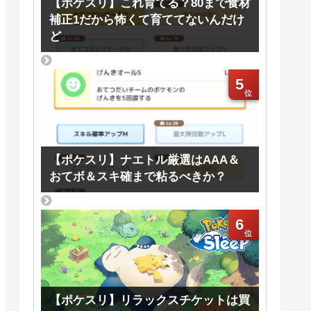
【ポケスリ】これ育てる？80まで食材
補正1だから怖くて育ててないんだけ
ど
5
【ポケスリ】ナエトル厳選はAAA＆
おてボ＆スキ確まで粘るべきか？
6
【ポケスリ】リラックスチケットは買