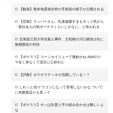
【動画】熊本地震発生時の手術室の様子が公開される
【悲報】ラッパーさん、札束披露するもネット民から
「新社会人の初ボーナスくらいしかない」と笑われる
北海道江別大学生殺人事件、主犯格の川口被告(19)に
無期懲役の判決
【ポケスリ】コーンカイリューて微妙かね AAAのク
マ全く来なくて流石に心折れた
【評価】ホウオウデッキが活躍している！？
しれっと虫/ドラゴンになって登場しないかな ついで
に色眼鏡辺りも貰って
【ポケスリ】やっぱ生姜と芋の組み合わせは難しいよ
な