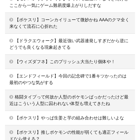
ここから一気にゲーム難易度爆上がりしだすな
【ポケスリ】コーンカイリューて微妙かね AAAのクマ全く
来なくて流石に心折れた
【ドラクエウォーク】最近強い武器連発しすぎだから逆に
どうでも良くなる現象起きてる
【ウィズダフネ】このプリッシュ大当たり個体や！
【エンドフィールド】今回の記念碑で1番キツかったのは
最初のやつな気がする
格闘タイプって何故か人型のポケモンばっかだったけど最
近はこういう人型に囚われない体型も増えてきたね
【ポケスリ】やっぱ生姜と芋の組み合わせは難しいよな
【ポケスリ】推しポケモンの性能が弱くても適正フィール
ドなら使える？