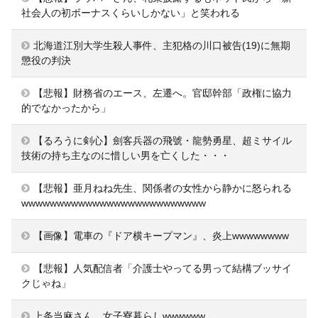
社会人の初ボーナスくらいしかない」と笑われる
北海道江別大学生殺人事件、主犯格の川口被告(19)に無期
懲役の判決
【悲報】財務省のエース、左遷へ。官邸幹部「政権に協力
的でなかったから」
【るろうに剣心】劍客兵器の飛號・龍勢勇星、超ミサイル
技術の持ち主なのに惜しい男を亡くした・・・
【悲報】亜月ねね先生、関係者の女性から静かに怒られる
wwwwwwwwwwwwwwwwwwwwwwwwww
【画像】電車の『ドア横キープマン』、炎上wwwwwwww
【悲報】人気配信者「介護士やってる男って結構ブッサイ
クじゃね」
上条当麻さん、女子寮暮らしwwwwww