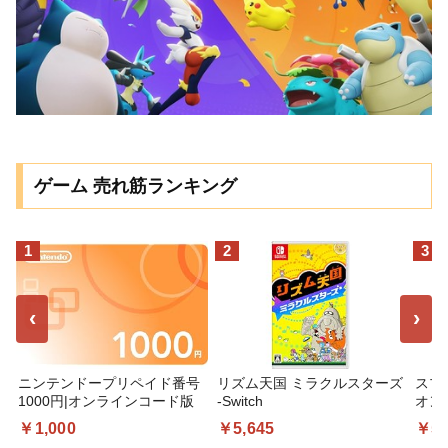
ゲーム 売れ筋ランキング
1
2
3
‹
›
ニンテンドープリペイド番号
リズム天国 ミラクルスターズ
スプ
1000円|オンラインコード版
-Switch
オン
￥1,000
￥5,645
￥5,