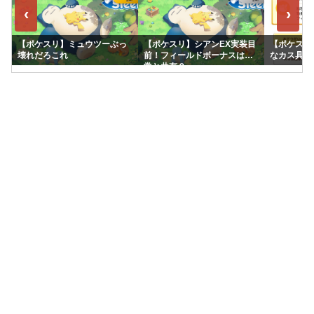
‹
›
【ポケスリ】ミュウツーぶっ
【ポケスリ】シアンEX実装目
【ポケスリ
壊れだろこれ
前！フィールドボーナスは通
なカス具合
常と共有？