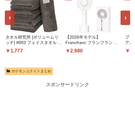
‹
›
タオル研究所 [ボリュームリ
【2026年モデル】
ブリ
ッチ] #003 フェイスタオル チ
Francfranc フランフラン フ
アパ
ャコールグレー 5枚セット ホ
レ ハンディファン ホワイト
ット
￥1,777
￥2,680
￥5,
テル仕様 厚手 ふかふか ボリ
携帯扇風機 風量5段階調整 充
個入 
ューム 高速吸水 耐久性 綿
電池 USB充電 Type-C対応 静
済, 
100% 480GSM
音
ポリ
JapanTechnology
テレ
ポケモンユナイトまとめ
スポンサードリンク