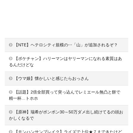
【NTE】ヘテロシティ規模の⋯「山」が追加されるぞ？
【ポケチャン】ハリーマンはヤリーマンになれる素質はあ
るんだけどな
【ウマ娘】懐かしいと感じたらおっさん
【話題】2倍全部買って突っ込んでレミエール無凸と餅で
精一杯…トホホ
【原神】瑞希がポンポン30～50万ダメ出し続けてるの頭お
かしくなるで
【モンハンサンブレイク】ライズで上位★７まできたけど