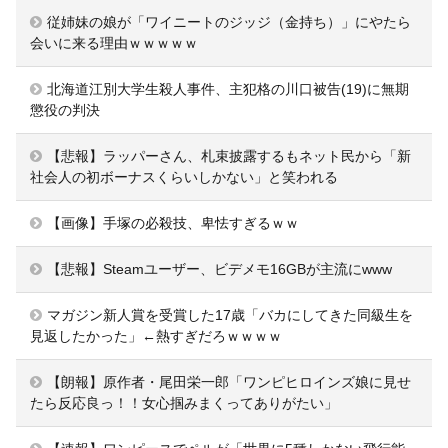
従姉妹の娘が「ワイニートのジッジ（金持ち）」にやたら
会いに来る理由ｗｗｗｗｗ
北海道江別大学生殺人事件、主犯格の川口被告(19)に無期
懲役の判決
【悲報】ラッパーさん、札束披露するもネット民から「新
社会人の初ボーナスくらいしかない」と笑われる
【画像】手塚の必殺技、卑怯すぎるｗｗ
【悲報】Steamユーザー、ビデメモ16GBが主流にwww
マガジン新人賞を受賞した17歳「バカにしてきた同級生を
見返したかった」←熱すぎだろｗｗｗｗ
【朗報】原作者・尾田栄一郎「ワンピヒロインズ娘に見せ
たら反応良っ！！女心掴みまくってありがたい」