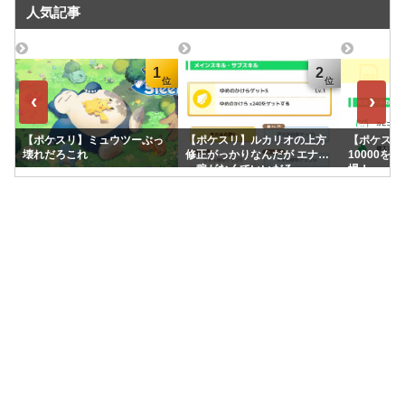
人気記事
1
2
‹
›
【ポケスリ】ミュウツーぶっ
【ポケスリ】ルカリオの上方
【ポケスリ】
壊れだろこれ
修正がっかりなんだが エナジ
10000を
ー稼がなくていいだろ
場！