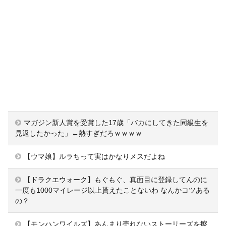
マガジン新人賞を受賞した17歳「バカにしてきた同級生を
見返したかった」←熱すぎだろｗｗｗｗ
【ウマ娘】ルラちって実はかなりメスだよね
【ドラクエウォーク】もぐもぐ、真面目に登録してんのに
一度も1000マイレージ以上貰えたことないわ なんかコツある
の？
【モンハンワイルズ】あんまり売れないストーリーズを擦