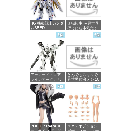
価格：¥13,756
HG 機動戦士ガンダ
無職転生 ～異世界
ムSEED
行ったら本気だす
FREEDOM マイテ
～ 20 (MFコミック
5位
6位
ィーストライクフ
ス フラッパーシ
リーダムガンダム
リーズ)
1/144スケール 色分
け済みプラモデル
価格：¥748
価格：¥4,800
アーマード・コア
とんでもスキルで
ラインアーク ホワ
異世界放浪メシ 10
イト・グリント 全
(ガルドコミックス)
7位
8位
高約160mm 1/72ス
ケール プラモデル
価格：¥726
価格：¥7,367
POP UP PARADE
30MS オプション
ホロライブプロダ
ボディパーツ アー