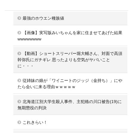
最強のホウエン種族値
【画像】実写版みいちゃんを家に住ませてあげた結果
wwwwwwww
【動画】ショートスリーパー堀大輔さん、対面で高須
幹弥氏にガチギレ 思ったよりも空気がヤバいこと
に・・・
従姉妹の娘が「ワイニートのジッジ（金持ち）」にや
たら会いに来る理由ｗｗｗｗｗ
北海道江別大学生殺人事件、主犯格の川口被告(19)に
無期懲役の判決
これきらい！