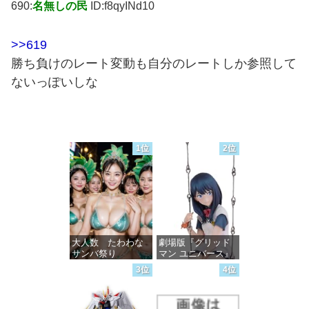
690:
名無しの民
ID:f8qyINd10
>>619
勝ち負けのレート変動も自分のレートしか参照して
ないっぽいしな
1位
2位
大人数 たわわな
劇場版『グリッド
サンバ祭り
マン ユニバース』
宝多六花 wall figure
3位
4位
1/7スケール プラス
価格：¥99
チック製 塗装済み
完成品フィギュア