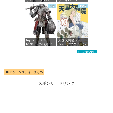
クション 獅白ぼた
ムパーツ&レッグパ
9位
10位
ん ノンスケール プ
ーツ [カラーC] 色
ラスチック製 塗装
分け済みプラモデ
済み完成品フィギ
ル
ュア
価格：¥1,949
価格：¥4,676
figma ELDEN
天国大魔境（１
RING 狼の戦鬼 ノ
０） (アフタヌーン
ンスケール プラス
コミックス)
チック製 塗装済み
可動フィギュア
価格：¥759
価格：¥13,115
ポケモンユナイトまとめ
スポンサードリンク