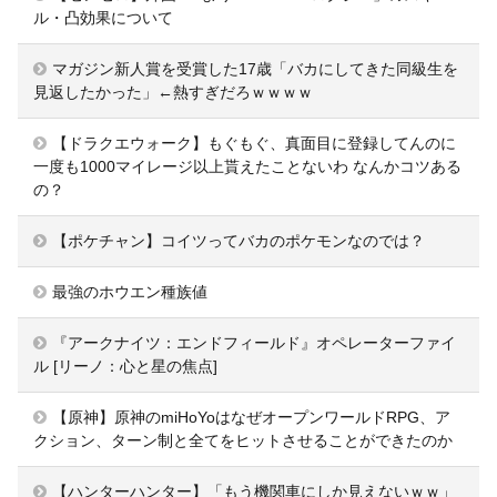
ル・凸効果について
マガジン新人賞を受賞した17歳「バカにしてきた同級生を
見返したかった」←熱すぎだろｗｗｗｗ
【ドラクエウォーク】もぐもぐ、真面目に登録してんのに
一度も1000マイレージ以上貰えたことないわ なんかコツある
の？
【ポケチャン】コイツってバカのポケモンなのでは？
最強のホウエン種族値
『アークナイツ：エンドフィールド』オペレーターファイ
ル [リーノ：心と星の焦点]
【原神】原神のmiHoYoはなぜオープンワールドRPG、ア
クション、ターン制と全てをヒットさせることができたのか
【ハンターハンター】「もう機関車にしか見えないｗｗ」