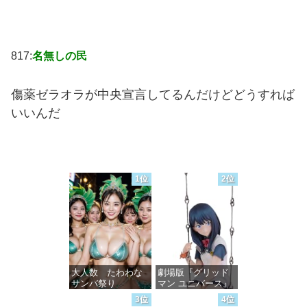
817:
名無しの民
傷薬ゼラオラが中央宣言してるんだけどどうすれば
いいんだ
1位
2位
大人数 たわわな
劇場版『グリッド
サンバ祭り
マン ユニバース』
宝多六花 wall figure
3位
4位
1/7スケール プラス
価格：¥99