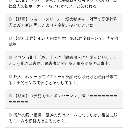
【悲報】ラッパーさん、札束披露するもネット民から「新
社会人の初ボーナスくらいしかない」と笑われる
【動画】ショートスリーパー堀大輔さん、対面で高須幹弥
氏にガチギレ 思ったよりも空気がヤバいことに・・・
【金利上昇】年24万円負担増 30代住宅ローンで、内閣府
試算
ドワンゴ川上「みい山への『障害者への配慮が足りない』
という批判は害悪。障害者に関わると損をするのは事実。」
外人「和ゲーってメニューが英語だらけだけど理解出来て
る？美的センスでわざとそうしてる？」
【動画】ガチ勢同士のボンバーマン、凄いｗｗｗｗｗｗｗ
ｗｗｗｗｗ
海外の鋭い指摘「鬼滅の刃はブームになったが、後世に残
るミームや影響力はあるのか？」