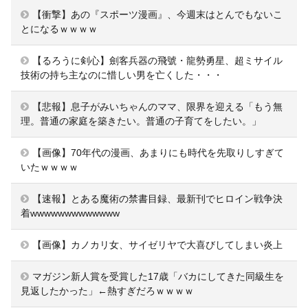
【衝撃】あの『スポーツ漫画』、今週末はとんでもないこ
とになるｗｗｗｗ
【るろうに剣心】劍客兵器の飛號・龍勢勇星、超ミサイル
技術の持ち主なのに惜しい男を亡くした・・・
【悲報】息子がみいちゃんのママ、限界を迎える「もう無
理。普通の家庭を築きたい。普通の子育てをしたい。」
【画像】70年代の漫画、あまりにも時代を先取りしすぎて
いたｗｗｗｗ
【速報】とある魔術の禁書目録、最新刊でヒロイン戦争決
着wwwwwwwwwwwww
【画像】カノカリ女、サイゼリヤで大喜びしてしまい炎上
マガジン新人賞を受賞した17歳「バカにしてきた同級生を
見返したかった」←熱すぎだろｗｗｗｗ