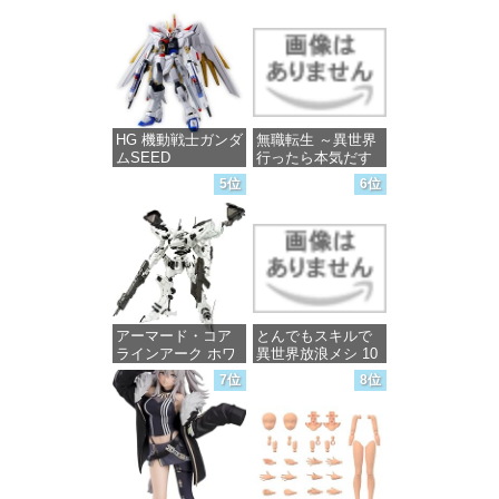
チック製 塗装済み
完成品フィギュア
価格：¥13,756
HG 機動戦士ガンダ
無職転生 ～異世界
ムSEED
行ったら本気だす
FREEDOM マイテ
～ 20 (MFコミック
5位
6位
ィーストライクフ
ス フラッパーシ
リーダムガンダム
リーズ)
1/144スケール 色分
け済みプラモデル
価格：¥748
価格：¥4,800
アーマード・コア
とんでもスキルで
ラインアーク ホワ
異世界放浪メシ 10
イト・グリント 全
(ガルドコミックス)
7位
8位
高約160mm 1/72ス
ケール プラモデル
価格：¥726
価格：¥7,367