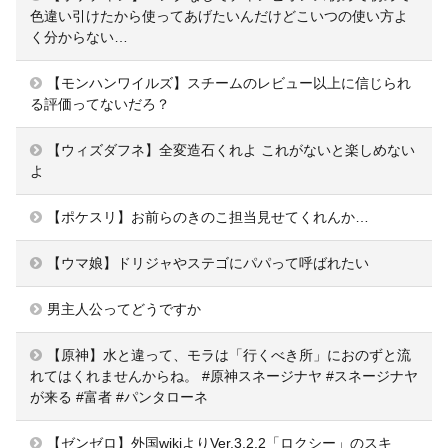
色違い引けたから使ってあげたいんだけどこいつの使い方よ
く分からない…
【モンハンワイルズ】スチームのレビュー以上に信じられ
る評価ってないだろ？
【ウィズダフネ】全変造石くれよ これがないと楽しめない
よ
【ポケスリ】お前らのきのこ担当見せてくれんか…
【ウマ娘】ドリジャやステゴにパパって呼ばれたい
男主人公ってどうですか
【原神】水と違って、モラは「行くべき所」におのずと流
れてはくれませんからね。 #原神スネージナヤ #スネージナヤ
が来る #富者 #パンタローネ
【ゼンゼロ】外国wikiよりVer.3.2.2「ロクシー」のスキ