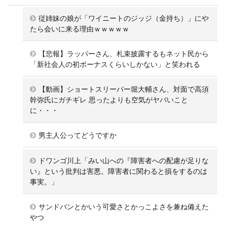
従姉妹の娘が「ワイニートのジッジ（金持ち）」にや
たら会いに来る理由ｗｗｗｗｗ
【悲報】ラッパーさん、札束披露するもネット民から
「新社会人の初ボーナスくらいしかない」と笑われる
【動画】ショートスリーパー堀大輔さん、対面で高須
幹弥氏にガチギレ 思ったよりも空気がヤバいこと
に・・・
男主人公ってどうですか
ドワンゴ川上「みい山への『障害者への配慮が足りな
い』という批判は害悪。障害者に関わると損をするのは
事実。」
サンドパンとかいう可愛さとかっこよさを兼ね備えた
やつ