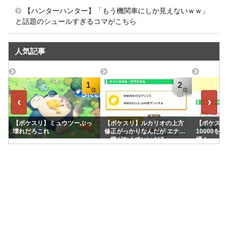
【ハンターハンター】「もう機関車にしか見えないｗｗ」
と話題のシュールすぎるコマがこちら
人気記事
1
2
‹
›
【ポケスリ】ミュウツーぶっ
【ポケスリ】ルカリオの上方
【ポケスリ】
壊れだろこれ
修正がっかりなんだが エナジ
10000を
ー稼がなくていいだろ
場！