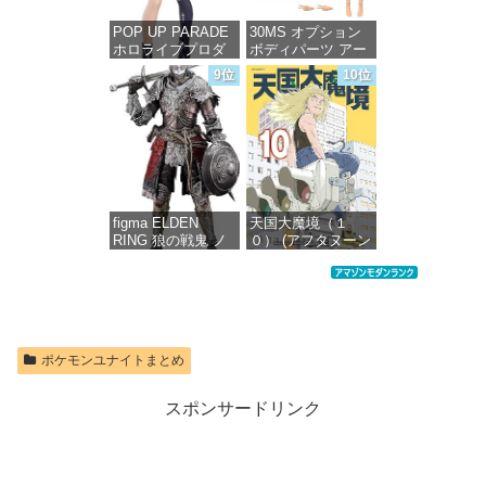
POP UP PARADE
30MS オプション
ホロライブプロダ
ボディパーツ アー
クション 獅白ぼた
ムパーツ&レッグパ
9位
10位
ん ノンスケール プ
ーツ [カラーC] 色
ラスチック製 塗装
分け済みプラモデ
済み完成品フィギ
ル
ュア
価格：¥1,949
価格：¥4,676
figma ELDEN
天国大魔境（１
RING 狼の戦鬼 ノ
０） (アフタヌーン
ンスケール プラス
コミックス)
チック製 塗装済み
可動フィギュア
価格：¥759
価格：¥13,115
ポケモンユナイトまとめ
スポンサードリンク