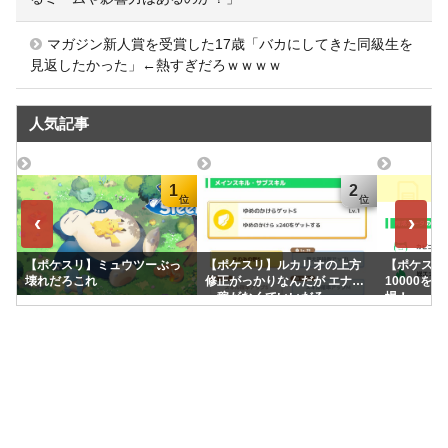
マガジン新人賞を受賞した17歳「バカにしてきた同級生を
見返したかった」←熱すぎだろｗｗｗｗ
人気記事
1
2
‹
›
【ポケスリ】ミュウツーぶっ
【ポケスリ】ルカリオの上方
【ポケスリ】
壊れだろこれ
修正がっかりなんだが エナジ
10000を
ー稼がなくていいだろ
場！