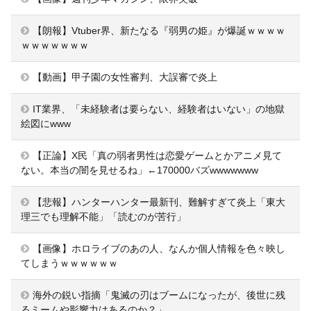
【朗報】Vtuber界、新たなる『弱男の姫』が爆誕ｗｗｗｗ
ｗｗｗｗｗｗｗ
【動画】甲子園の女性審判、大誤審で炎上
IT業界、「未経験者は要らない、経験者はいない」の地獄
絵図にwww
【正論】X民「真の弱者男性は恋愛ゲームとかアニメ見て
ない。本当の闇を見せるね」←170000バズwwwwwww
【悲報】ハンターハンター最新刊、難解すぎて炎上「東大
理三でも理解不能」「読むのが苦行」
【画像】ホロライブのあの人、なんか個人情報を色々映し
てしまうｗｗｗｗｗｗ
海外の鋭い指摘「鬼滅の刃はブームになったが、後世に残
るミームや影響力はあるのか？」