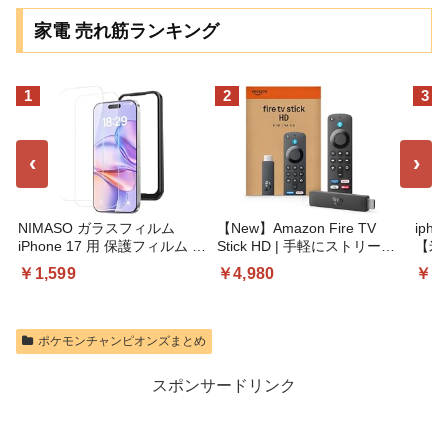
家電 売れ筋ランキング
1
2
3
‹
›
NIMASO ガラスフィルム
【New】Amazon Fire TV
iph
iPhone 17 用 保護フィルム 強
Stick HD | 手軽にストリーミ
【米
化ガラス 耐衝撃 高透過率 指
ングをはじめよう | ストリー
創的
￥1,599
￥4,980
￥1,
紋防止 貼りやすい ガイド枠
ミングメディアプレイヤー
全面
付き | いPhone17 (6.3インチ)
| い
対応 2枚セット DSP25F1698
泡なし
け簡単
ポケモンチャンピオンズまとめ
クリ
イト
スポンサードリンク
イフ
止 
細黒