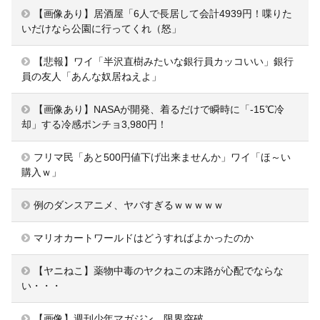
【画像あり】居酒屋「6人で長居して会計4939円！喋りた
いだけなら公園に行ってくれ（怒」
【悲報】ワイ「半沢直樹みたいな銀行員カッコいい」銀行
員の友人「あんな奴居ねえよ」
【画像あり】NASAが開発、着るだけで瞬時に「-15℃冷
却」する冷感ポンチョ3,980円！
フリマ民「あと500円値下げ出来ませんか」ワイ「ほ～い
購入ｗ」
例のダンスアニメ、ヤバすぎるｗｗｗｗｗ
マリオカートワールドはどうすればよかったのか
【ヤニねこ】薬物中毒のヤクねこの末路が心配でならな
い・・・
【画像】週刊少年マガジン、限界突破