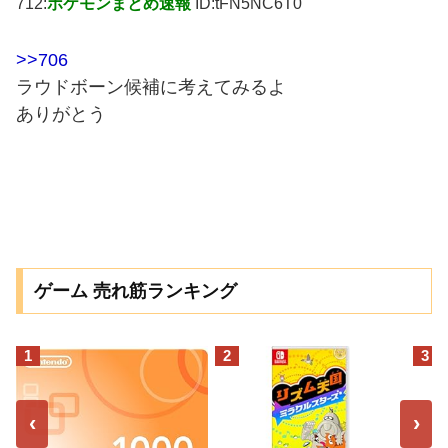
712:
ポケモンまとめ速報
ID:tFN5NC6T0
>>706
ラウドボーン候補に考えてみるよ
ありがとう
ゲーム 売れ筋ランキング
1
2
3
‹
›