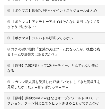
【ポケマス】8月のガチャ･イベントスケジュールまとめ
【ポケマス】アカデミーアオイはそんなに周回しなくて良
さそうで助かる･･･
【ポケマス】ジムバトル頑張ってるかい
海外の鋭い指摘「鬼滅の刃はブームになったが、後世に残
るミームや影響力はあるのか？」
【原神】7.0DPSトップ10パーティー、とんでもない事に
なる
マガジン新人賞を受賞した17歳「バカにしてきた同級生を
見返したかった」←熱すぎだろｗｗｗｗ
【原神】原神のmiHoYoはなぜオープンワールドRPG、ア
クション、ターン制と全てをヒットさせることができたのか