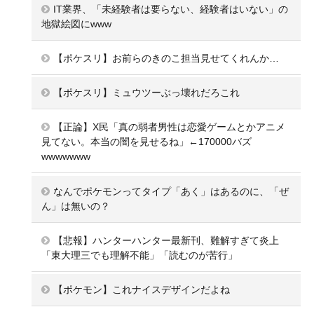
IT業界、「未経験者は要らない、経験者はいない」の
地獄絵図にwww
【ポケスリ】お前らのきのこ担当見せてくれんか…
【ポケスリ】ミュウツーぶっ壊れだろこれ
【正論】X民「真の弱者男性は恋愛ゲームとかアニメ
見てない。本当の闇を見せるね」←170000バズ
wwwwwww
なんでポケモンってタイプ「あく」はあるのに、「ぜ
ん」は無いの？
【悲報】ハンターハンター最新刊、難解すぎて炎上
「東大理三でも理解不能」「読むのが苦行」
【ポケモン】これナイスデザインだよね