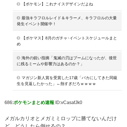
【ポケモン】これナイスデザインだよね
最強キラフロルレイド＆キラーメ、キラフロルの大量
発生イベント開催中！
【ポケマス】8月のガチャ･イベントスケジュールまと
め
海外の鋭い指摘「鬼滅の刃はブームになったが、後世
に残るミームや影響力はあるのか？」
マガジン新人賞を受賞した17歳「バカにしてきた同級
生を見返したかった」←熱すぎだろｗｗｗｗ
686:
ポケモンまとめ速報
ID:vCasafJk0
メガルカリオとメガミミロップに勝てないんだけ
ど、どうしたら倒せるの？