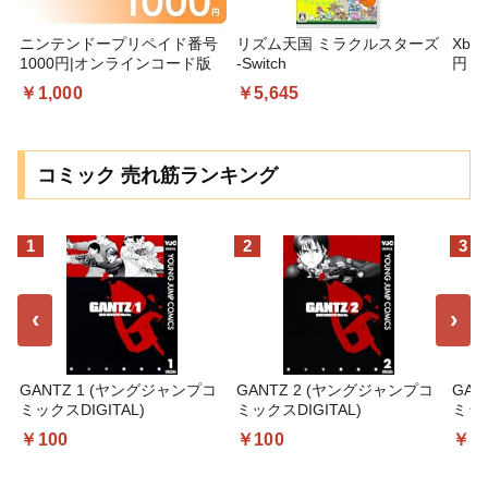
ニンテンドープリペイド番号
リズム天国 ミラクルスターズ
Xbo
1000円|オンラインコード版
-Switch
円 デ
ギフ
￥1,000
￥5,645
コー
コミック 売れ筋ランキング
1
2
3
‹
›
GANTZ 1 (ヤングジャンプコ
GANTZ 2 (ヤングジャンプコ
GAN
ミックスDIGITAL)
ミックスDIGITAL)
ミック
￥100
￥100
￥1