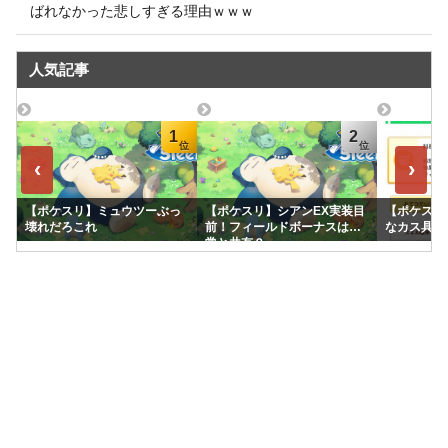
ばれなかった悲しすぎる理由ｗｗｗ
人気記事
1
2
‹
›
【ポケスリ】ミュウツーぶっ
【ポケスリ】シアンEX実装目
【ポケスリ
壊れだろこれ
前！フィールドボーナスは通
なカス具合
常と共有？