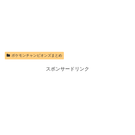
ヤレスコントロ
PS5 【特典】プ
Switch 2 Proコ
限定特典】
ーラー ミッド
ロダクトコード
ントローラー
Nintendo S
ナイト ブラッ
封入
ク(CFI-
価格：¥9,980
価格：¥9,400
ZCT2J01)
価格：¥7,286
価格：¥10,737
ポケモンチャンピオンズまとめ
スポンサードリンク