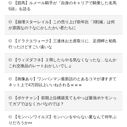
【競馬】ルメール騎手が『自身のキャリアで騎乗した名馬
5頭』を語る
【崩壊スターレイル】この売り上げ前年比「3割減」は何
が原因なの？なにかしたかい君たちに
【ドラクエウォーク】三連休お土産取りに、足摺岬と柏島
行ったけどすごい遠いな
【ウィズダフネ】２周したらやる気なくなったな…なんか
これ交換品のレートおかしいでしょ
【画像あり】ワンパンマン最新話のとあるコマが凄すぎて
ネット上で4万回以上いいねされるｗｗｗ
【ポケチャン】前期上位構築見てもやっぱ最強ポケモンっ
てガブではなくカバなのでは？
【モンハンワイルズ】モンハンをやらない夏なんて何年ぶ
りだろうか👀