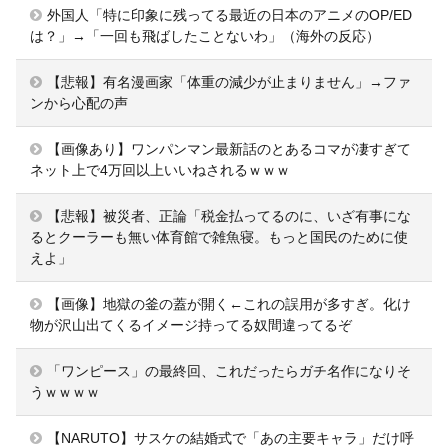
外国人「特に印象に残ってる最近の日本のアニメのOP/ED
は？」→「一回も飛ばしたことないわ」（海外の反応）
【悲報】有名漫画家「体重の減少が止まりません」→ファ
ンから心配の声
【画像あり】ワンパンマン最新話のとあるコマが凄すぎて
ネット上で4万回以上いいねされるｗｗｗ
【悲報】被災者、正論「税金払ってるのに、いざ有事にな
るとクーラーも無い体育館で雑魚寝。もっと国民のために使
えよ」
【画像】地獄の釜の蓋が開く←これの誤用が多すぎ。化け
物が沢山出てくるイメージ持ってる奴間違ってるぞ
「ワンピース」の最終回、これだったらガチ名作になりそ
うｗｗｗｗ
【NARUTO】サスケの結婚式で「あの主要キャラ」だけ呼