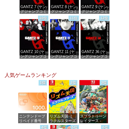
GANTZ 7 (ヤン
GANTZ 8 (ヤン
GANTZ 9 (ヤン
グジャンプコミ
グジャンプコミ
グジャンプコミ
ックスDIGITAL)
ックスDIGITAL)
ックスDIGITAL)
10位
11位
12位
価格：¥100
価格：¥100
価格：¥100
GANTZ 10 (ヤ
GANTZ 11 (ヤ
GANTZ 36 (ヤ
ングジャンプコ
ングジャンプコ
ングジャンプコ
ミックス
ミックス
ミックス
DIGITAL)
DIGITAL)
DIGITAL)
人気ゲームランキング
価格：¥100
価格：¥100
価格：¥100
1位
2位
3位
ニンテンドープ
リズム天国 ミ
スプラトゥーン
リペイド番号
ラクルスターズ
レイダース -
1000円|オンラ
-Switch
Switch2
4位
5位
6位