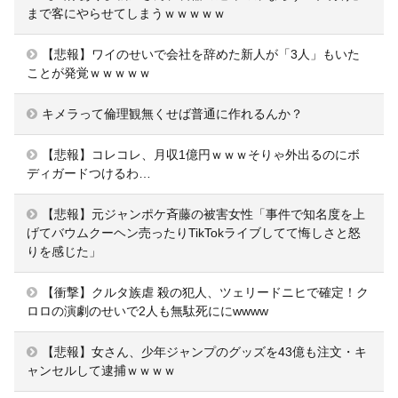
まで客にやらせてしまうｗｗｗｗｗ
【悲報】ワイのせいで会社を辞めた新人が「3人」もいた
ことが発覚ｗｗｗｗｗ
キメラって倫理観無くせば普通に作れるんか？
【悲報】コレコレ、月収1億円ｗｗｗそりゃ外出るのにボ
ディガードつけるわ…
【悲報】元ジャンポケ斉藤の被害女性「事件で知名度を上
げてバウムクーヘン売ったりTikTokライブしてて悔しさと怒
りを感じた」
【衝撃】クルタ族虐 殺の犯人、ツェリードニヒで確定！ク
ロロの演劇のせいで2人も無駄死ににwwww
【悲報】女さん、少年ジャンプのグッズを43億も注文・キ
ャンセルして逮捕ｗｗｗｗ