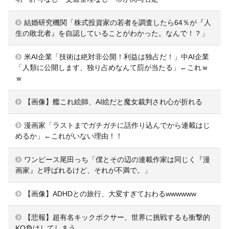
結婚研究機関「株式投資家の若者を調査したら64％が『人
生の敗北者』を自認していることがわかった。なんで！？」
米AI企業「技術は絶対非公開！利益は独占だ！」中AI企業
「人類に公開します、独り占めなんて罰が当たる」←これｗ
ｗ
【画像】艦これ絵師、AI絵だと魔女裁判され心が折れる
漫画家「ラストまでガチガチに話作り込んでから連載はじ
めるか」←これがいない理由！！
ワンピース尾田っち「僕とその辺の連載作家は同じく『漫
画家』と呼ばれるけど、それが不満で。」
【画像】ADHDとの旅行、大変すぎておわるwwwwww
【悲報】超有名キックボクサー、世界に挑戦するも衝撃的
KO負けしてしまう…