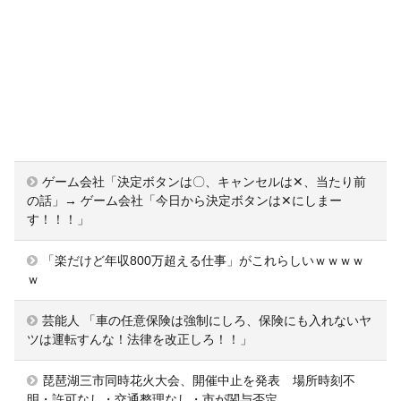
ゲーム会社「決定ボタンは〇、キャンセルは✕、当たり前
の話」→ ゲーム会社「今日から決定ボタンは✕にしまー
す！！！」
「楽だけど年収800万超える仕事」がこれらしいｗｗｗｗ
ｗ
芸能人 「車の任意保険は強制にしろ、保険にも入れないヤ
ツは運転すんな！法律を改正しろ！！」
琵琶湖三市同時花火大会、開催中止を発表 場所時刻不
明・許可なし・交通整理なし・市が関与否定