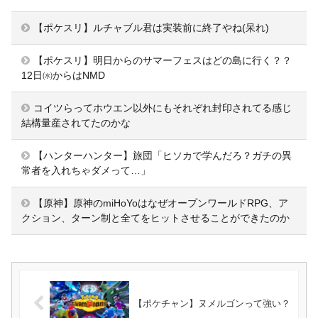
【ポケスリ】ルチャブル君は実装前に終了やね(呆れ)
【ポケスリ】明日からのサマーフェスはどの島に行く？？
12日㈬からはNMD
コイツらってホウエン以外にもそれぞれ封印されてる感じ
結構量産されてたのかな
【ハンターハンター】旅団「ヒソカで学んだろ？ガチの異
常者を入れちゃダメって…」
【原神】原神のmiHoYoはなぜオープンワールドRPG、ア
クション、ターン制と全てをヒットさせることができたのか
【ポケチャン】ヌメルゴンって強い？