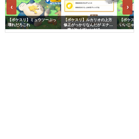
‹
›
【ポケスリ】ミュウツーぶっ
【ポケスリ】ルカリオの上方
【ポケスリ
壊れだろこれ
修正がっかりなんだが エナジ
いいじゃん
ー稼がなくていいだろ