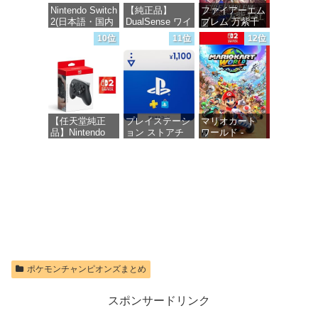
ド版
Nintendo Switch
【純正品】
ファイアーエム
2(日本語・国内
DualSense ワイ
ブレム 万紫千
価格：¥1,300
専用)
ヤレスコントロ
紅 -Switch2
10位
11位
12位
ーラー(CFI-
ZCT2J)
価格：¥55,491
価格：¥8,979
価格：¥10,737
【任天堂純正
プレイステーシ
マリオカート
品】Nintendo
ョン ストアチ
ワールド -
Switch 2 Proコ
ケット 1,100円|
Switch2
ントローラー
オンラインコー
【Amazon.co.jp
ド版
価格：¥8,564
限定特典】
Nintendo Switch
価格：¥1,100
2 ロゴデザイン
ステッカー 同
梱
価格：¥9,980
ポケモンチャンピオンズまとめ
スポンサードリンク