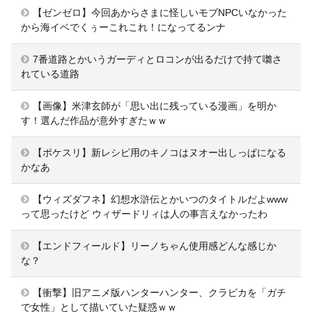
【ゼンゼロ】今回あからさまに怪しいモブNPCいなかった
から海イベでくぅーこれこれ！になってるンナ
7番道路とかいうガーディとロコンが出るだけで持て囃さ
れている道路
【画像】米津玄師が「思い出に残っている漫画」を明か
す！選んだ作品が意外すぎたｗｗ
【ポケスリ】新レシピ用のキノコはヌオー出しっぱになる
かなあ
【ウィズダフネ】幻想水滸伝とかいつのタイトルだよwww
って思ったけど ウィザードリィは人の事言えなかったわ
【エンドフィールド】リーノちゃん使用感どんな感じか
な？
【衝撃】旧アニメ版ハンターハンター、クラピカを「ガチ
で女性」として描いていた疑惑ｗｗ