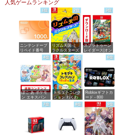
人気ゲームランキング
価格：¥100
1位
2位
3位
ニンテンドープ
リズム天国 ミ
スプラトゥーン
リペイド番号
ラクルスターズ
レイダース|オン
1000円|オンラ
-Switch
ラインコード版
4位
5位
6位
インコード版
価格：¥5,595
価格：¥5,832
価格：¥1,000
ぽこ あ ポケモ
トモダチコレク
Robloxギフトカ
ン エキスパン
ション わくわ
ード - 800
ションパス|オン
く生活 -Switch
Robux 【限定バ
7位
8位
9位
ラインコード版
ーチャルアイテ
ムを含む】
価格：¥6,155
【オンラインゲ
価格：¥4,400
ームコード】
ロブロックス |
オンラインコー