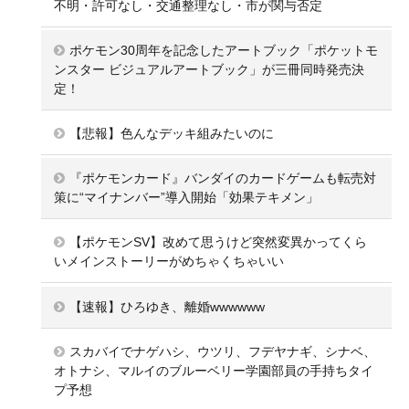
不明・許可なし・交通整理なし・市が関与否定
ポケモン30周年を記念したアートブック「ポケットモ
ンスター ビジュアルアートブック」が三冊同時発売決
定！
【悲報】色んなデッキ組みたいのに
『ポケモンカード』バンダイのカードゲームも転売対
策に“マイナンバー”導入開始「効果テキメン」
【ポケモンSV】改めて思うけど突然変異かってくら
いメインストーリーがめちゃくちゃいい
【速報】ひろゆき、離婚wwwwww
スカバイでナゲハシ、ウツリ、フデヤナギ、シナベ、
オトナシ、マルイのブルーベリー学園部員の手持ちタイ
プ予想