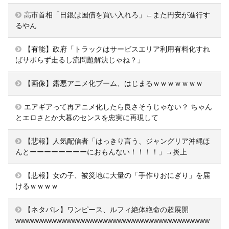
高市首相「日銀は国債を買い入れろ」←また円安が進行す
るやん
【有能】政府「トラックはサービスエリア利用有料化すれ
ばサボらず走るし流問題解決じゃね？」
【画像】露悪アニメ化ブーム、はじまるｗｗｗｗｗｗｗ
エアギアって再アニメ化したら良さそうじゃない？ ちゃん
とエロさとか大暮のセンスを忠実に再現して
【悲報】人気配信者「はっきり言う、ジャングリア沖縄ほ
んとーーーーーーーーにおもんない！！！！」→炎上
【悲報】女の子、被災地に大量の「手作りおにぎり」を届
けるｗｗｗｗ
【ネタバレ】ワンピース、ルフィ絶体絶命の超展開
wwwwwwwwwwwwwwwwwwwwwwwwwwwwwwwwwwwwww