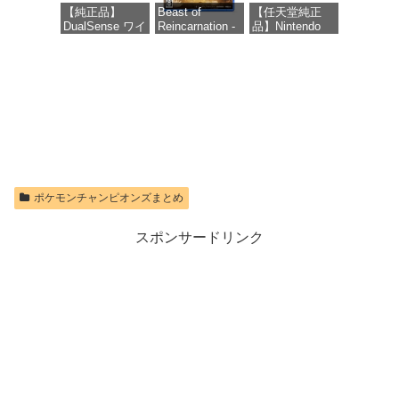
ド版
プレスカード
【純正品】
Beast of
【任天堂純正
256GB)
DualSense ワイ
Reincarnation -
品】Nintendo
【Amazon.co.jp
価格：¥1,300
ヤレスコントロ
PS5 【特典】プ
Switch 2 Proコ
限定特典】
ーラー ミッド
ロダクトコード
ントローラー
Nintendo S
ナイト ブラッ
封入
ク(CFI-
価格：¥9,980
価格：¥9,400
ZCT2J01)
価格：¥7,286
価格：¥10,737
ポケモンチャンピオンズまとめ
スポンサードリンク