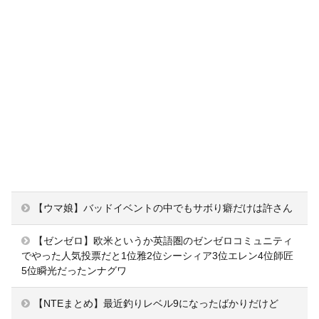
【ウマ娘】バッドイベントの中でもサボり癖だけは許さん
【ゼンゼロ】欧米というか英語圏のゼンゼロコミュニティ
でやった人気投票だと1位雅2位シーシィア3位エレン4位師匠
5位瞬光だったンナグワ
【NTEまとめ】最近釣りレベル9になったばかりだけど