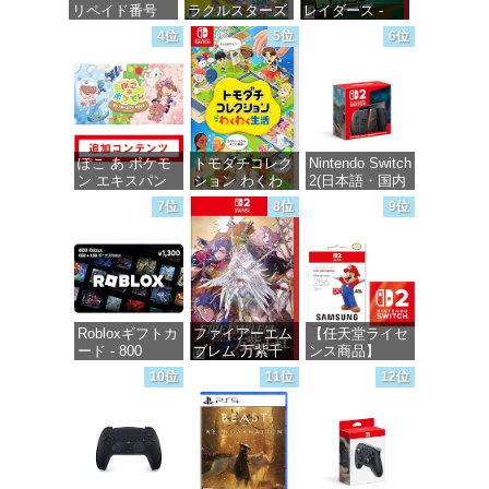
リペイド番号
ラクルスターズ
レイダース -
1000円|オンラ
-Switch
Switch2
4位
5位
6位
インコード版
価格：¥5,645
価格：¥6,455
価格：¥1,000
ぽこ あ ポケモ
トモダチコレク
Nintendo Switch
ン エキスパン
ション わくわ
2(日本語・国内
ションパス|オン
く生活 -Switch
専用)
7位
8位
9位
ラインコード版
価格：¥6,144
価格：¥55,871
価格：¥4,400
Robloxギフトカ
ファイアーエム
【任天堂ライセ
ード - 800
ブレム 万紫千
ンス商品】
Robux 【限定バ
紅 -Switch2
Samsung
10位
11位
12位
ーチャルアイテ
microSD
ムを含む】
Express Card
価格：¥8,979
【オンラインゲ
256GB for
ームコード】
Nintendo Switch
ロブロックス |
2(サムスン マイ
オンラインコー
クロSDエクス