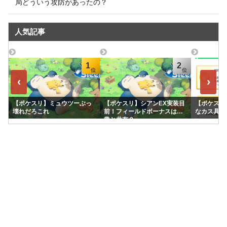
局どういう攻防があったの？
人気記事
1
2
‹
›
【ポケスリ】ミュウツーぶっ
【ポケスリ】シアンEX実装目
【ポケスリ
壊れだろこれ
前！フィールドボーナスは通
なカス具合
常と共有？