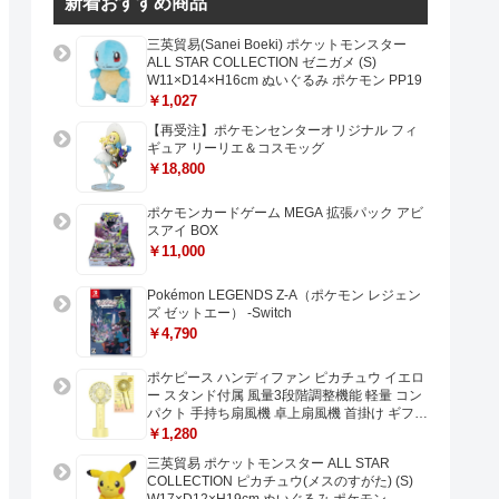
新着おすすめ商品
三英貿易(Sanei Boeki) ポケットモンスター
ALL STAR COLLECTION ゼニガメ (S)
W11×D14×H16cm ぬいぐるみ ポケモン PP19
￥1,027
【再受注】ポケモンセンターオリジナル フィ
ギュア リーリエ＆コスモッグ
￥18,800
ポケモンカードゲーム MEGA 拡張パック アビ
スアイ BOX
￥11,000
Pokémon LEGENDS Z-A（ポケモン レジェン
ズ ゼットエー） -Switch
￥4,790
ポケピース ハンディファン ピカチュウ イエロ
ー スタンド付属 風量3段階調整機能 軽量 コン
パクト 手持ち扇風機 卓上扇風機 首掛け ギフト
プレゼントに最適 USB充電 Type-C対応
￥1,280
三英貿易 ポケットモンスター ALL STAR
COLLECTION ピカチュウ(メスのすがた) (S)