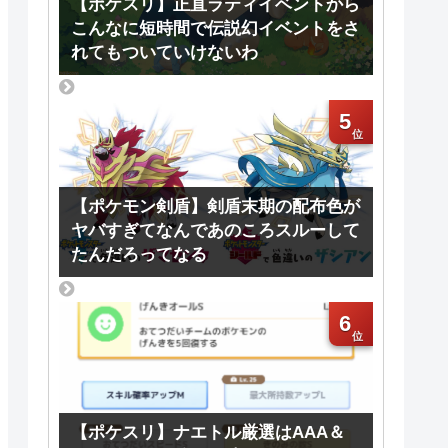
【ポケスリ】正直ラティイベントから
こんなに短時間で伝説幻イベントをさ
れてもついていけないわ
5
【ポケモン剣盾】剣盾末期の配布色が
ヤバすぎてなんであのころスルーして
たんだろってなる
6
【ポケスリ】ナエトル厳選はAAA＆