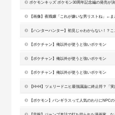
ポケモンキッズ ポケモン30周年記念編の発売が
【画像】夜職嬢「これが嫌いな男リストね」←ま
【ハンターハンター】初見じゃわからない！？こ
【ポケチャン】俺以外が使うと強いポケモン
【ポケチャン】俺以外が使うと強いポケモン
【ポケチャン】俺以外が使うと強いポケモン
【H×H】ツェリードニヒ最強議論に終止符？「
【ポケモン】バンギラスって人気のわりにNPC
【悲報】ジャンプ本誌で打ち切られた漫画家、な