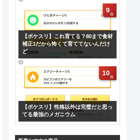
9
【ポケスリ】これ育てる？80まで食材
補正1だから怖くて育ててないんだけ
ど
10
【ポケスリ】性格以外は完璧だと思っ
てる最強のメガニウム