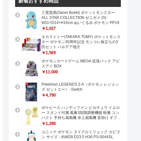
新着おすすめ商品
三英貿易(Sanei Boeki) ポケットモンスター
ALL STAR COLLECTION ゼニガメ (S)
W11×D14×H16cm ぬいぐるみ ポケモン PP19
￥1,027
タカラトミー(TAKARA TOMY) ポケットモンス
ター ポケモン30周年記念 モンコレ旅立ちの3
匹セット パルデア地方
￥1,569
ポケモンカードゲーム MEGA 拡張パック アビ
スアイ BOX
￥11,000
Pokémon LEGENDS Z-A（ポケモン レジェン
ズ ゼットエー） -Switch
￥4,790
ポケピース ハンディファン ピカチュウ イエロ
ー スタンド付属 風量3段階調整機能 軽量 コン
パクト 手持ち扇風機 卓上扇風機 首掛け ギフト
プレゼントに最適 USB充電 Type-C対応
￥1,280
ユニック ポケモン ヌイグルミリュック カビゴ
ン サイズ：約W28 D23.5 H36 PS-0044SL