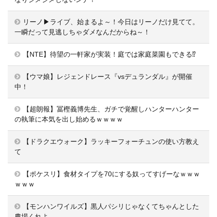
リーノ▶ライブ、始まるよ～！今日はリーノだけ見てて。
一瞬だって見逃しちゃダメなんだからね～！
【NTE】待望の一軒家が実装！庭では家庭菜園もできる⁉
【ウマ娘】レジェンドレース『vsデュランダル』が開催
中！
【超朗報】冨樫義博先生、ガチで覚醒しハンターハンター
の執筆に本気を出し始めるｗｗｗｗ
【ドラクエウォーク】ラッキーフォーチュンの使い方教え
て
【ポケスリ】食材タイプを70にする奴ってすげーなｗｗｗ
ｗｗｗ
【モンハンワイルズ】黒人パシリじゃなくてちゃんとした
農場くれよ