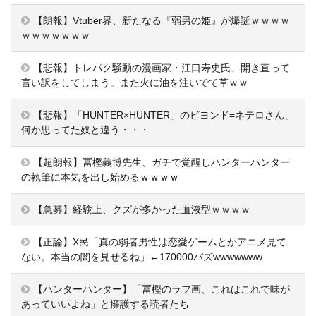
【朗報】Vtuber界、新たなる『弱男の姫』が爆誕ｗｗｗｗ
ｗｗｗｗｗｗｗ
【悲報】トレパク騒動の漫画家・江口寿史氏、開き直って
言い訳をしてしまう。また火に油を注いでて草ｗｗ
【悲報】「HUNTER×HUNTER」のビヨンド=ネテロさん、
何か思ってた奴と違う・・・
【超朗報】冨樫義博先生、ガチで覚醒しハンターハンター
の執筆に本気を出し始めるｗｗｗｗ
【急募】経験上、クズが多かった血液型ｗｗｗｗ
【正論】X民「真の弱者男性は恋愛ゲームとかアニメ見て
ない。本当の闇を見せるね」←170000バズwwwwwww
【ハンターハンター】「冨樫のラフ画、これはこれで味が
あっていいよね」と擁護する読者たち