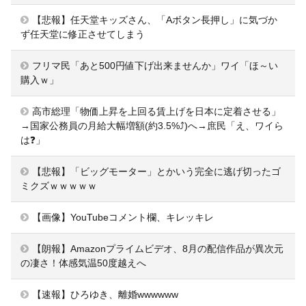
【悲報】任天堂キッズさん、「Aボタン長押し」に気づか
ず任天堂に修正させてしまう
フリマ民「あと500円値下げ出来ませんか」ワイ「ほ～い
購入ｗ」
高市総理「物価上昇を上回る賃上げを日本に定着させる」
→国家公務員の月給大幅増額(約3.5%⤴)へ→庶民「え、ワイら
は❓」
【悲報】「ビッグモーター」とかいう完全に逃げ切ったゴ
ミクズｗｗｗｗｗ
【画像】YouTubeコメント欄、キレッキレ
【朗報】Amazonプライムビデオ、8月の配信作品が異次元
の凄さ！体感気温50度越えへ
【速報】ひろゆき、離婚wwwwww