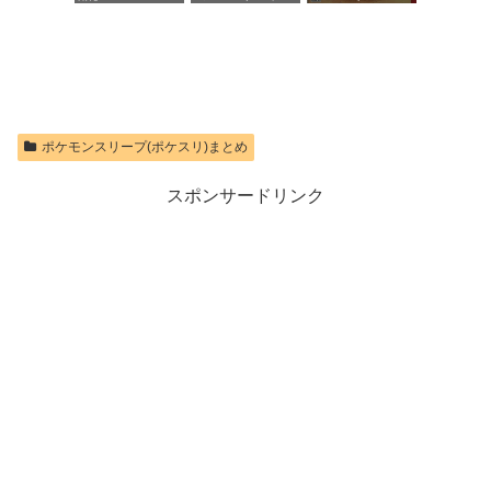
Switch 2 Proコ
ケット 1,100円|
Switch2
ントローラー
オンラインコー
【Amazon.co.jp
ド版
価格：¥8,564
限定特典】
Nintendo Switch
価格：¥1,100
2 ロゴデザイン
ステッカー 同
梱
ポケモンスリープ(ポケスリ)まとめ
価格：¥9,980
スポンサードリンク