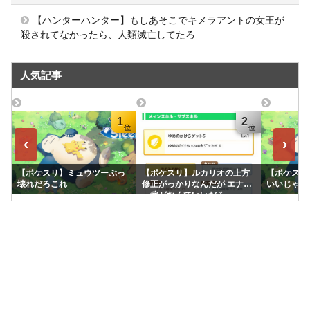
【ハンターハンター】もしあそこでキメラアントの女王が
殺されてなかったら、人類滅亡してたろ
人気記事
1
2
‹
›
【ポケスリ】ミュウツーぶっ
【ポケスリ】ルカリオの上方
【ポケスリ
壊れだろこれ
修正がっかりなんだが エナジ
いいじゃん
ー稼がなくていいだろ