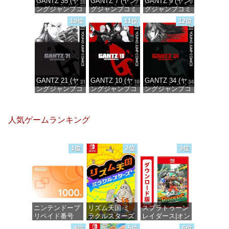
GANTZ 35 (ヤ
GANTZ 7 (ヤン
GANTZ 9 (ヤン
ングジャンプコ
グジャンプコミ
グジャンプコミ
ミックス
ックスDIGITAL)
ックスDIGITAL)
10位
11位
12位
DIGITAL)
価格：¥100
価格：¥100
価格：¥100
GANTZ 21 (ヤ
GANTZ 10 (ヤ
GANTZ 34 (ヤ
ングジャンプコ
ングジャンプコ
ングジャンプコ
ミックス
ミックス
ミックス
DIGITAL)
DIGITAL)
DIGITAL)
人気ゲームランキング
価格：¥100
価格：¥100
価格：¥100
1位
2位
3位
ニンテンドープ
リズム天国 ミ
スプラトゥーン
リペイド番号
ラクルスターズ
レイダース|オン
1000円|オンラ
-Switch
ラインコード版
4位
5位
6位