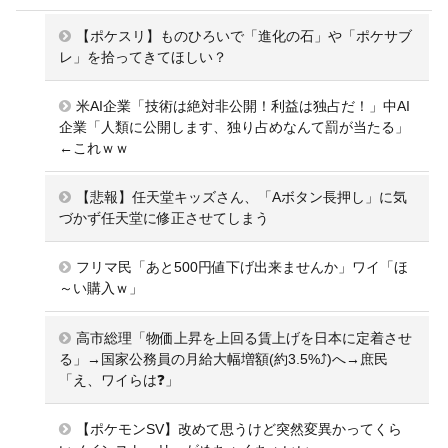
【ポケスリ】ものひろいで「進化の石」や「ポケサブ
レ」を拾ってきてほしい？
米AI企業「技術は絶対非公開！利益は独占だ！」中AI
企業「人類に公開します、独り占めなんて罰が当たる」
←これｗｗ
【悲報】任天堂キッズさん、「Aボタン長押し」に気
づかず任天堂に修正させてしまう
フリマ民「あと500円値下げ出来ませんか」ワイ「ほ
～い購入ｗ」
高市総理「物価上昇を上回る賃上げを日本に定着させ
る」→国家公務員の月給大幅増額(約3.5%⤴)へ→庶民
「え、ワイらは❓」
【ポケモンSV】改めて思うけど突然変異かってくら