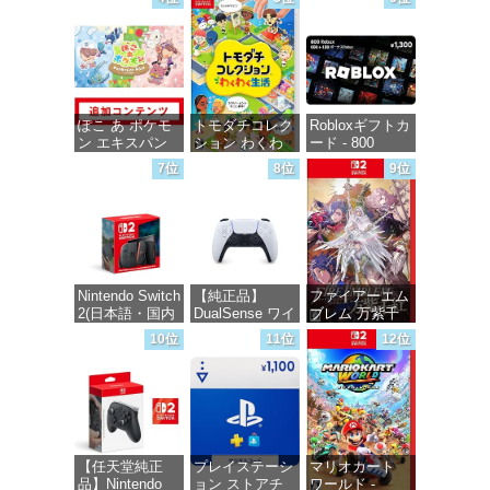
インコード版
価格：¥5,645
価格：¥5,832
価格：¥1,000
ぽこ あ ポケモ
トモダチコレク
Robloxギフトカ
ン エキスパン
ション わくわ
ード - 800
ションパス|オン
く生活 -Switch
Robux 【限定バ
7位
8位
9位
ラインコード版
ーチャルアイテ
ムを含む】
価格：¥6,155
【オンラインゲ
価格：¥4,400
ームコード】
ロブロックス |
オンラインコー
ド版
Nintendo Switch
【純正品】
ファイアーエム
2(日本語・国内
DualSense ワイ
ブレム 万紫千
価格：¥1,300
専用)
ヤレスコントロ
紅 -Switch2
10位
11位
12位
ーラー(CFI-
ZCT2J)
価格：¥55,491
価格：¥8,979
価格：¥10,737
【任天堂純正
プレイステーシ
マリオカート
品】Nintendo
ョン ストアチ
ワールド -