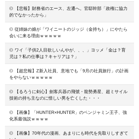
【悲報】財務省のエース、左遷へ。官邸幹部「政権に協力
的でなかったから」
従姉妹の娘が「ワイニートのジッジ（金持ち）」にやたら
会いに来る理由ｗｗｗｗｗ
ワイ「子供2人目欲しいんやが、、、」ヨッメ「金は？育
児は？私の仕事は？キャリアは？」
【超悲報】Z新入社員、意地でも「9月の社員旅行」の計画
をやらないｗｗｗｗｗ
【るろうに剣心】劍客兵器の飛號・龍勢勇星、超ミサイル
技術の持ち主なのに惜しい男を亡くした・・・
【画像】「HUNTER×HUNTER」のベンジャミン王子、強
化系最強説ｗｗｗｗ
【画像】70年代の漫画、あまりにも時代を先取りしすぎて