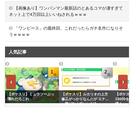
【画像あり】ワンパンマン最新話のとあるコマが凄すぎて
ネット上で4万回以上いいねされるｗｗｗ
「ワンピース」の最終回、これだったらガチ名作になりそ
うｗｗｗｗ
人気記事
1
2
‹
›
【ポケスリ】ミュウツーぶっ
【ポケスリ】ルカリオの上方
【ポケスリ】
壊れだろこれ
修正がっかりなんだが エナジ
10000を
ー稼がなくていいだろ
場！