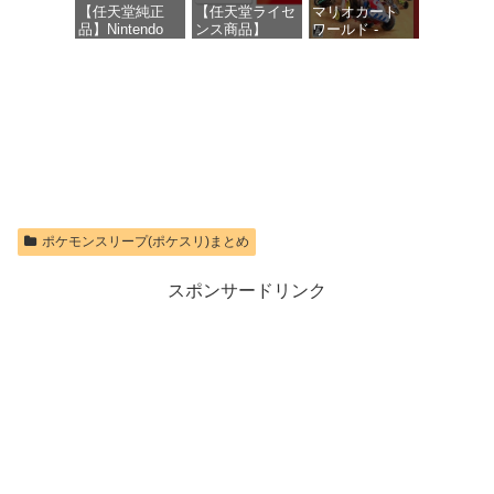
【任天堂純正
【任天堂ライセ
マリオカート
品】Nintendo
ンス商品】
ワールド -
価格：¥1,300
Switch 2 Proコ
Samsung
Switch2
ントローラー
microSD
Express Card
価格：¥8,564
256GB for
価格：¥9,980
Nintendo Switch
2(サムスン マイ
クロSDエクス
プレスカード
256GB)
【Amazon.co.jp
限定特典】
Nintendo S
ポケモンスリープ(ポケスリ)まとめ
価格：¥9,299
スポンサードリンク