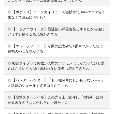
ここから一気にゲーム難易度爆上がりしだすな
【ポケスリ】コーンカイリューて微妙かね AAAのクマ全く
来なくて流石に心折れた
【ドラクエウォーク】最近強い武器連発しすぎだから逆に
どうでも良くなる現象起きてる
【エンドフィールド】今回の記念碑で1番キツかったのは
最初のやつな気がする
格闘タイプって何故か人型のポケモンばっかだったけど最
近はこういう人型に囚われない体型も増えてきたね
【ハンターハンター】「もう機関車にしか見えないｗｗ」
と話題のシュールすぎるコマがこちら
【崩壊スターレイル】この売り上げ前年比「3割減」は何
が原因なの？なにかしたかい君たちに