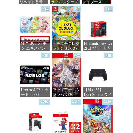
リペイド番号
ラクルスターズ
レイダース -
1000円|オンラ
-Switch
Switch2
4位
5位
6位
インコード版
価格：¥5,645
価格：¥6,446
価格：¥1,000
ぽこ あ ポケモ
トモダチコレク
Nintendo Switch
ン エキスパン
ション わくわ
2(日本語・国内
ションパス|オン
く生活 -Switch
専用)
7位
8位
9位
ラインコード版
価格：¥6,144
価格：¥55,491
価格：¥4,400
Robloxギフトカ
ファイアーエム
【純正品】
ード - 800
ブレム 万紫千
DualSense ワイ
Robux 【限定バ
紅 -Switch2
ヤレスコントロ
10位
11位
12位
ーチャルアイテ
ーラー ミッド
ムを含む】
ナイト ブラッ
価格：¥8,979
【オンラインゲ
ク(CFI-
ームコード】
ZCT2J01)
ロブロックス |
オンラインコー
価格：¥10,737
ド版