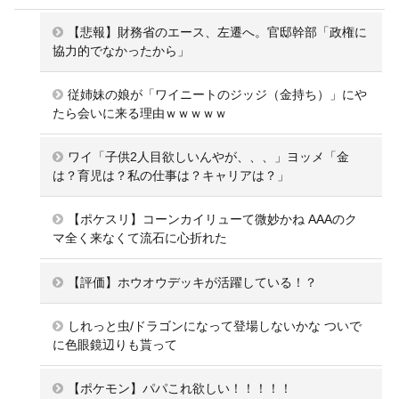
【悲報】財務省のエース、左遷へ。官邸幹部「政権に
協力的でなかったから」
従姉妹の娘が「ワイニートのジッジ（金持ち）」にや
たら会いに来る理由ｗｗｗｗｗ
ワイ「子供2人目欲しいんやが、、、」ヨッメ「金
は？育児は？私の仕事は？キャリアは？」
【ポケスリ】コーンカイリューて微妙かね AAAのク
マ全く来なくて流石に心折れた
【評価】ホウオウデッキが活躍している！？
しれっと虫/ドラゴンになって登場しないかな ついで
に色眼鏡辺りも貰って
【ポケモン】パパこれ欲しい！！！！！