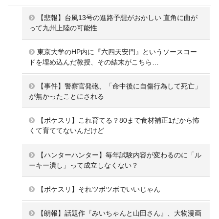
【悲報】台風13号の進路予想がおかしい 直角に曲が
って九州上陸の可能性
東京大学のHP内に『六四天安門』というソースコー
ドを埋め込んだ教授、その結末がこちら…
【事件】警察官発砲、「命中後に自傷行為して死亡」
が無かったことにされる
【ポケスリ】これ育てる？80まで食材補正1だから怖
くて育ててないんだけど
【ハンターハンター】毎年試験内容が変わるのに「ル
ーキー潰し」って成立しなくない？
【ポケスリ】それツボツボでいいじゃん
【朗報】話題作『みいちゃんと山田さん』、大物漫画