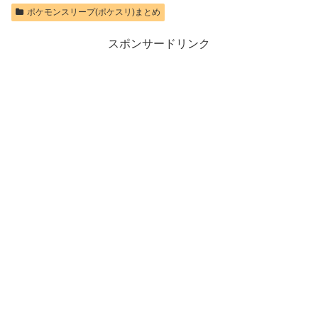
ポケモンスリープ(ポケスリ)まとめ
価格：¥10,737
スポンサードリンク