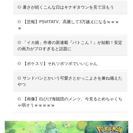
暑さが続くこんな日はキナギタウンを見て涼もう
【悲報】PSVITATV、高騰して3万越えになるｗｗｗ
ｗ
「イカ娘」作者の新連載『バトこん！』が始動！安定
の画力がプロすぎると話題に
【ポケスリ】それツボツボでいいじゃん
サンドパンとかいう可愛さとかっこよさを兼ね備えた
やつ
【画像】白ひげ海賊団のメンツ、今見るとめちゃくち
ゃ弱そうｗｗｗｗｗ