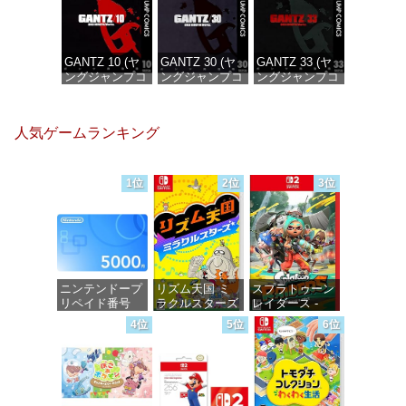
GANTZ 10 (ヤ
GANTZ 30 (ヤ
GANTZ 33 (ヤ
ングジャンプコ
ングジャンプコ
ングジャンプコ
ミックス
ミックス
ミックス
DIGITAL)
DIGITAL)
DIGITAL)
人気ゲームランキング
価格：¥100
価格：¥100
価格：¥100
1位
2位
3位
ニンテンドープ
リズム天国 ミ
スプラトゥーン
リペイド番号
ラクルスターズ
レイダース -
5000円|オンラ
-Switch
Switch2
4位
5位
6位
インコード版
価格：¥5,645
価格：¥6,455
価格：¥5,000