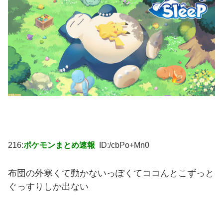
216:
ポケモンまとめ速報
ID:/cbPo+Mn0
布団の外寒くて動かないっぽくてココんとこずっと
ぐっすりしか出ない