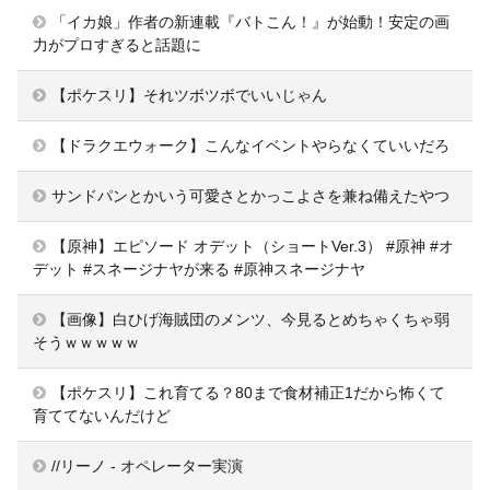
「イカ娘」作者の新連載『バトこん！』が始動！安定の画
力がプロすぎると話題に
【ポケスリ】それツボツボでいいじゃん
【ドラクエウォーク】こんなイベントやらなくていいだろ
サンドパンとかいう可愛さとかっこよさを兼ね備えたやつ
【原神】エピソード オデット（ショートVer.3） #原神 #オ
デット #スネージナヤが来る #原神スネージナヤ
【画像】白ひげ海賊団のメンツ、今見るとめちゃくちゃ弱
そうｗｗｗｗｗ
【ポケスリ】これ育てる？80まで食材補正1だから怖くて
育ててないんだけど
//リーノ - オペレーター実演