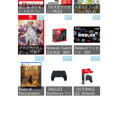
ぽこ あ ポケモ
【任天堂ライセ
トモダチコレク
ン エキスパン
ンス商品】
ション わくわ
ションパス|オン
Samsung
く生活 -Switch
7位
8位
9位
ラインコード版
microSD
Express Card
価格：¥6,144
256GB for
価格：¥4,400
Nintendo Switch
2(サムスン マイ
クロSDエクス
プレスカード
ファイアーエム
Nintendo Switch
Robloxギフトカ
256GB)
ブレム 万紫千
2(日本語・国内
ード - 800
【Amazon.co.jp
紅 -Switch2
専用)
Robux 【限定バ
限定特典】
10位
11位
12位
ーチャルアイテ
Nintendo S
ムを含む】
価格：¥8,979
価格：¥55,603
【オンラインゲ
価格：¥9,980
ームコード】
ロブロックス |
オンラインコー
ド版
Beast of
【純正品】
【任天堂純正
Reincarnation -
DualSense ワイ
品】Nintendo
価格：¥1,300
PS5 【特典】プ
ヤレスコントロ
Switch 2 Proコ
ロダクトコード
ーラー ミッド
ントローラー
封入
ナイト ブラッ
ク(CFI-
価格：¥9,581
ZCT2J01)
価格：¥7,286