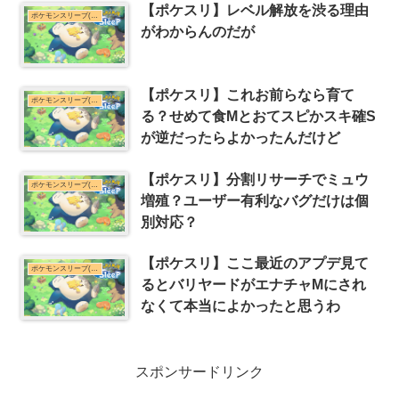
【ポケスリ】レベル解放を渋る理由
ポケモンスリープ(ポケスリ)まとめ
がわからんのだが
【ポケスリ】これお前らなら育て
ポケモンスリープ(ポケスリ)まとめ
る？せめて食Mとおてスピかスキ確S
が逆だったらよかったんだけど
【ポケスリ】分割リサーチでミュウ
ポケモンスリープ(ポケスリ)まとめ
増殖？ユーザー有利なバグだけは個
別対応？
【ポケスリ】ここ最近のアプデ見て
ポケモンスリープ(ポケスリ)まとめ
るとバリヤードがエナチャMにされ
なくて本当によかったと思うわ
スポンサードリンク