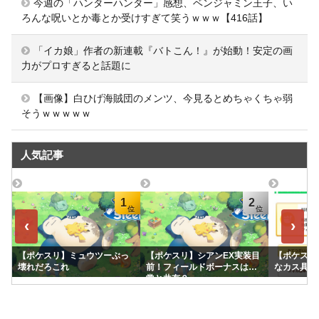
今週の「ハンターハンター」感想、ベンジャミン王子、い
ろんな呪いとか毒とか受けすぎて笑うｗｗｗ【416話】
「イカ娘」作者の新連載『バトこん！』が始動！安定の画
力がプロすぎると話題に
【画像】白ひげ海賊団のメンツ、今見るとめちゃくちゃ弱
そうｗｗｗｗｗ
人気記事
1
2
‹
›
【ポケスリ】ミュウツーぶっ
【ポケスリ】シアンEX実装目
【ポケスリ
壊れだろこれ
前！フィールドボーナスは通
なカス具合
常と共有？