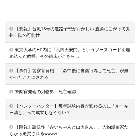
【悲報】台風13号の進路予想がおかしい 直角に曲がって九
州上陸の可能性
東京大学のHP内に『六四天安門』というソースコードを埋
め込んだ教授、その結末がこちら…
【事件】警察官発砲、「命中後に自傷行為して死亡」が無
かったことにされる
警察官発砲の刃物男、死亡確認
【ハンターハンター】毎年試験内容が変わるのに「ルーキ
ー潰し」って成立しなくない？
【朗報】話題作『みいちゃんと山田さん』、大物漫画家た
ちから絶賛されるwwww