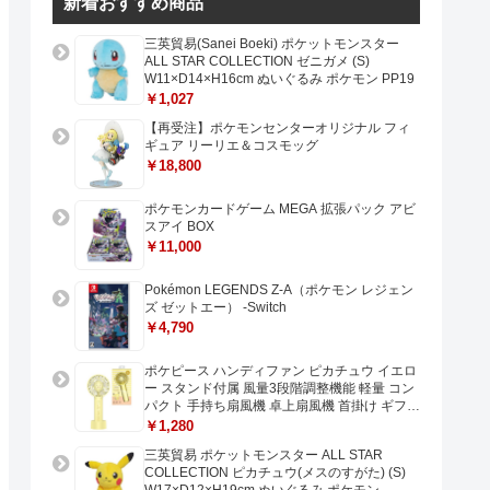
新着おすすめ商品
三英貿易(Sanei Boeki) ポケットモンスター
ALL STAR COLLECTION ゼニガメ (S)
W11×D14×H16cm ぬいぐるみ ポケモン PP19
￥1,027
【再受注】ポケモンセンターオリジナル フィ
ギュア リーリエ＆コスモッグ
￥18,800
ポケモンカードゲーム MEGA 拡張パック アビ
スアイ BOX
￥11,000
Pokémon LEGENDS Z-A（ポケモン レジェン
ズ ゼットエー） -Switch
￥4,790
ポケピース ハンディファン ピカチュウ イエロ
ー スタンド付属 風量3段階調整機能 軽量 コン
パクト 手持ち扇風機 卓上扇風機 首掛け ギフト
プレゼントに最適 USB充電 Type-C対応
￥1,280
三英貿易 ポケットモンスター ALL STAR
COLLECTION ピカチュウ(メスのすがた) (S)