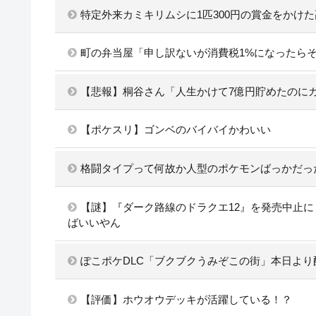
特定外来カミキリムシに1匹300円の賞金をかけた
町の弁当屋「申し訳ないが消費税1%になったら
【悲報】桐谷さん「人生かけて7億円貯めたのに
【ポケスリ】ゴンベのバイバイかわいい
格闘タイプって何故か人型のポケモンばっかだっ
【謎】『ダーク路線のドラクエ12』を発売中止
ばいいやん
ぽこポケDLC「ブクブクうみぞこの街」本日より配信
【評価】ホウオウデッキが活躍している！？