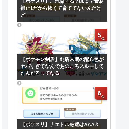
【ポケスリ】これ育てる？80まで食材
補正1だから怖くて育ててないんだけ
ど
5
【ポケモン剣盾】剣盾末期の配布色が
ヤバすぎてなんであのころスルーして
たんだろってなる
6
【ポケスリ】ナエトル厳選はAAA＆