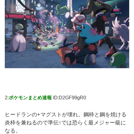
2:
ポケモンまとめ速報
ID:D2GF99gR0
ヒードランの+マグストが壊れ。鋼枠と鋼を焼ける
炎枠を兼ねるので準伝↑では恐らく最メジャー級に
なる。