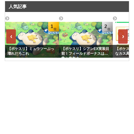
人気記事
1
2
‹
›
【ポケスリ】ミュウツーぶっ
【ポケスリ】シアンEX実装目
【ポケスリ
壊れだろこれ
前！フィールドボーナスは通
なカス具合
常と共有？