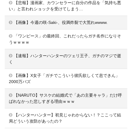
【悲報】漫画家、カウンセラーに自分の作品を「気持ち悪
い」と言われショックを受けてしまう…
【画像】今週の咲-Saki-、役満炸裂で大荒れwwww.
「ワンピース」の最終回、これだったらガチ名作になりそ
うｗｗｗｗ
【速報】ハンターハンターのツェリ王子、ガチのマジで逝
く
【画像】X女子「ガチでこういう彼氏欲しくて息できん」
2000万バズ
【NARUTO】サスケの結婚式で「あの主要キャラ」だけ呼
ばれなかった悲しすぎる理由ｗｗｗ
【ハンターハンター】初見じゃわからない！？ここって結
局どういう攻防があったの？