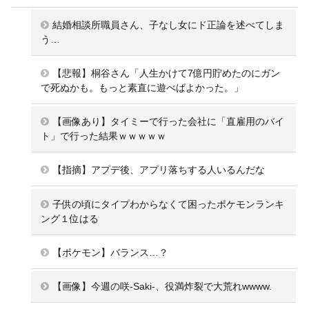
結婚相談所職員さん、子なし女にド正論を述べてしま
う…
【悲報】桐谷さん「人生かけて7億円貯めたのにガン
で死ぬかも。もっと素直に遊べばよかった。」
【画像あり】タイミーで行った会社に「直雇用のバイ
ト」で行った結果ｗｗｗｗｗ
【指摘】アプデ後、アプリ落ちする人いるんだな
子供の頃にタイプわからなくて困ったポケモンランキ
ング１位はる
【ポケモン】バランス…？
【画像】今週の咲-Saki-、役満炸裂で大荒れwwww.