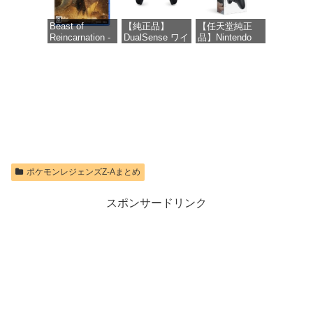
オンラインコー
ド版
Beast of
【純正品】
【任天堂純正
Reincarnation -
DualSense ワイ
品】Nintendo
価格：¥1,300
PS5 【特典】プ
ヤレスコントロ
Switch 2 Proコ
ロダクトコード
ーラー ミッド
ントローラー
封入
ナイト ブラッ
ク(CFI-
価格：¥9,980
ZCT2J01)
価格：¥7,286
価格：¥10,737
ポケモンレジェンズZ-Aまとめ
スポンサードリンク