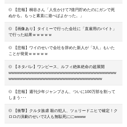
【悲報】桐谷さん「人生かけて7億円貯めたのにガンで死
ぬかも。もっと素直に遊べばよかった。」
【画像あり】タイミーで行った会社に「直雇用のバイト」
で行った結果ｗｗｗｗｗ
【悲報】ワイのせいで会社を辞めた新人が「3人」もいた
ことが発覚ｗｗｗｗｗ
【ネタバレ】ワンピース、ルフィ絶体絶命の超展開
wwwwwwwwwwwwwwwwwwwwwwwwwwwwwwwwwwwwww
wwwwwwwwwwwwwwwwwwwwwwwwwwwwwwwww
【悲報】週刊少年ジャンプさん、ついに100万部を割って
しまう･･･
【衝撃】クルタ族虐 殺の犯人、ツェリードニヒで確定！ク
ロロの演劇のせいで2人も無駄死ににwwww