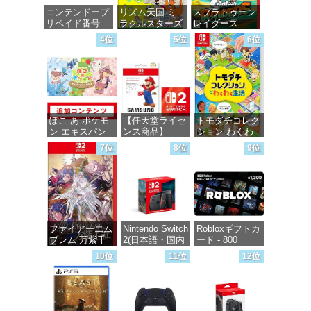
ニンテンドープ
リズム天国 ミ
スプラトゥーン
リペイド番号
ラクルスターズ
レイダース -
5000円|オンラ
-Switch
Switch2
4位
5位
6位
インコード版
価格：¥5,645
価格：¥6,455
価格：¥5,000
ぽこ あ ポケモ
【任天堂ライセ
トモダチコレク
ン エキスパン
ンス商品】
ション わくわ
ションパス|オン
Samsung
く生活 -Switch
7位
8位
9位
ラインコード版
microSD
Express Card
価格：¥6,155
256GB for
価格：¥4,400
Nintendo Switch
2(サムスン マイ
クロSDエクス
プレスカード
ファイアーエム
Nintendo Switch
Robloxギフトカ
256GB)
ブレム 万紫千
2(日本語・国内
ード - 800
【Amazon.co.jp
紅 -Switch2
専用)
Robux 【限定バ
限定特典】
10位
11位
12位
ーチャルアイテ
Nintendo S
ムを含む】
価格：¥8,979
価格：¥55,871
【オンラインゲ
価格：¥9,400
ームコード】
ロブロックス |