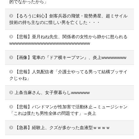
的でなかったから」
【るろうに剣心】劍客兵器の飛號・龍勢勇星、超ミサイル
技術の持ち主なのに惜しい男を亡くした・・・
【悲報】亜月ねね先生、関係者の女性から静かに怒られる
wwwwwwwwwwwwwwwwwwwwwwwwww
【画像】電車の『ドア横キープマン』、炎上wwwwwwww
【悲報】人気配信者「介護士やってる男って結構ブッサイ
クじゃね」
上条当麻さん、女子寮暮らしwwwwww
【悲報】バンドマンが性加害で活動休止→ミュージシャン
「これは僕たち男性全体の問題です」→炎上
【急募】経験上、クズが多かった血液型ｗｗｗｗ