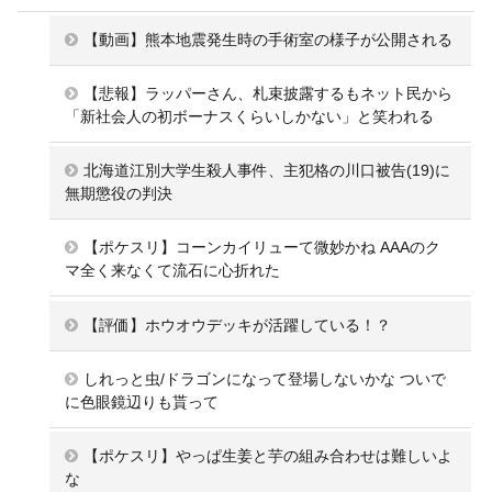
【動画】熊本地震発生時の手術室の様子が公開される
【悲報】ラッパーさん、札束披露するもネット民から
「新社会人の初ボーナスくらいしかない」と笑われる
北海道江別大学生殺人事件、主犯格の川口被告(19)に
無期懲役の判決
【ポケスリ】コーンカイリューて微妙かね AAAのク
マ全く来なくて流石に心折れた
【評価】ホウオウデッキが活躍している！？
しれっと虫/ドラゴンになって登場しないかな ついで
に色眼鏡辺りも貰って
【ポケスリ】やっぱ生姜と芋の組み合わせは難しいよ
な