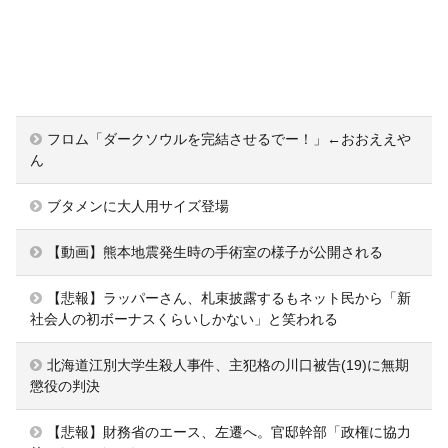
フロム「ダークソウルを完結させるでー！」←おおええや
ん
ブタメンに大人用サイズ登場
【動画】熊本地震発生時の手術室の様子が公開される
【悲報】ラッパーさん、札束披露するもネット民から「新
社会人の初ボーナスくらいしかない」と笑われる
北海道江別大学生殺人事件、主犯格の川口被告(19)に無期
懲役の判決
【悲報】財務省のエース、左遷へ。官邸幹部「政権に協力