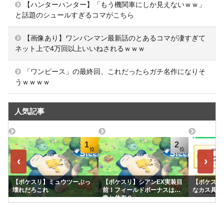
【ハンターハンター】「もう機関車にしか見えないｗｗ」
と話題のシュールすぎるコマがこちら
【画像あり】ワンパンマン最新話のとあるコマが凄すぎて
ネット上で4万回以上いいねされるｗｗｗ
「ワンピース」の最終回、これだったらガチ名作になりそ
うｗｗｗｗ
人気記事
1
2
‹
›
【ポケスリ】ミュウツーぶっ
【ポケスリ】シアンEX実装目
【ポケスリ
壊れだろこれ
前！フィールドボーナスは通
なカス具合
常と共有？