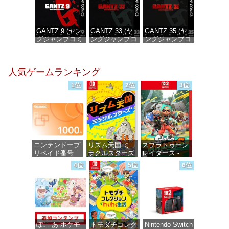
GANTZ 9 (ヤン
GANTZ 33 (ヤ
GANTZ 35 (ヤ
グジャンプコミ
ングジャンプコ
ングジャンプコ
ックスDIGITAL)
ミックス
ミックス
DIGITAL)
DIGITAL)
価格：¥100
人気ゲームランキング
価格：¥100
価格：¥100
1位
2位
3位
ニンテンドープ
リズム天国 ミ
スプラトゥーン
リペイド番号
ラクルスターズ
レイダース -
1000円|オンラ
-Switch
Switch2
4位
5位
6位
インコード版
価格：¥5,645
価格：¥6,449
価格：¥1,000
ぽこ あ ポケモ
トモダチコレク
Nintendo Switch