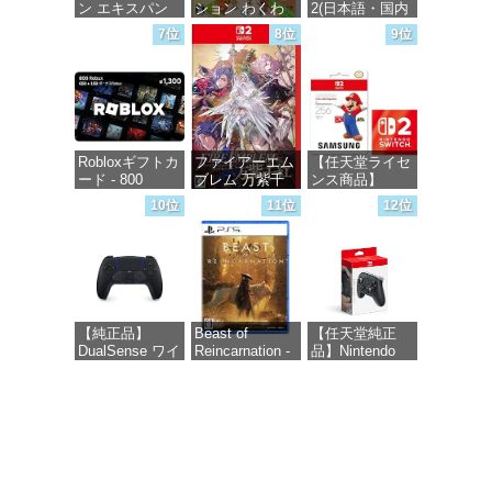
ン エキスパン
ション わくわ
2(日本語・国内
ションパス|オン
く生活 -Switch
専用)
7位
8位
9位
ラインコード版
価格：¥6,144
価格：¥55,871
価格：¥4,400
Robloxギフトカ
ファイアーエム
【任天堂ライセ
ード - 800
ブレム 万紫千
ンス商品】
Robux 【限定バ
紅 -Switch2
Samsung
10位
11位
12位
ーチャルアイテ
microSD
ムを含む】
Express Card
価格：¥8,979
【オンラインゲ
256GB for
ームコード】
Nintendo Switch
ロブロックス |
2(サムスン マイ
オンラインコー
クロSDエクス
ド版
プレスカード
【純正品】
Beast of
【任天堂純正
256GB)
DualSense ワイ
Reincarnation -
品】Nintendo
【Amazon.co.jp
価格：¥1,300
ヤレスコントロ
PS5 【特典】プ
Switch 2 Proコ
限定特典】
ーラー ミッド
ロダクトコード
ントローラー
Nintendo S
ナイト ブラッ
封入
ク(CFI-
価格：¥9,980
価格：¥9,299
ZCT2J01)
価格：¥7,286
価格：¥10,737