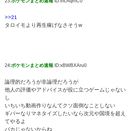
23:
ポケモンまとめ速報
ID:incAqrhC0
>>21
タロイモより再生稼げなさそうw
24:
ポケモンまとめ速報
ID:xBWBXAru0
論理的だろうが非論理だろうが
他人の評価やアドバイスが役に立つゲームじゃない
し
いちいち動画作りなんてクソ面倒なことしない
ギバーなりマネタイズしたいなら次元や国境を超え
てやるよ
バカじゃないからね