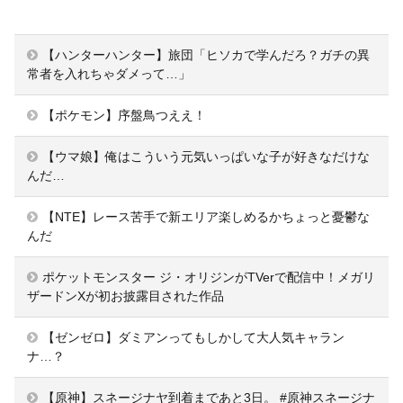
【ハンターハンター】旅団「ヒソカで学んだろ？ガチの異
常者を入れちゃダメって…」
【ポケモン】序盤鳥つええ！
【ウマ娘】俺はこういう元気いっぱいな子が好きなだけな
んだ…
【NTE】レース苦手で新エリア楽しめるかちょっと憂鬱な
んだ
ポケットモンスター ジ・オリジンがTVerで配信中！メガリ
ザードンXが初お披露目された作品
【ゼンゼロ】ダミアンってもしかして大人気キャラン
ナ…？
【原神】スネージナヤ到着まであと3日。 #原神スネージナ