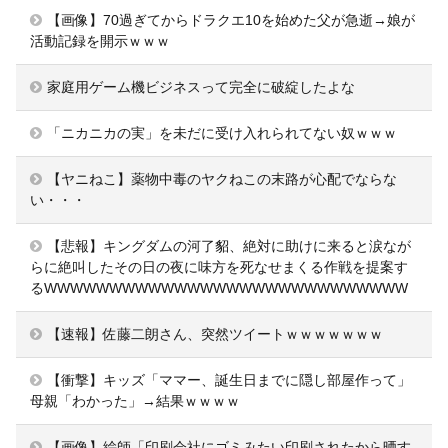
【画像】70過ぎてからドラクエ10を始めた父が急逝→娘が
活動記録を開示ｗｗｗ
家庭用ゲーム機ビジネスって完全に破綻したよな
「ニカニカの実」を未だに受け入れられてない奴ｗｗｗ
【ヤニねこ】薬物中毒のヤクねこの末路が心配でならな
い・・・
【悲報】キングダムの河了貂、絶対に助けに来ると涙なが
らに絶叫したその日の夜に味方を死なせまくる作戦を提案す
るWWWWWWWWWWWWWWWWWWWWWWWWWWWW
【速報】佐藤二朗さん、突然ツイートｗｗｗｗｗｗｗ
【衝撃】キッズ「ママー、誕生日までに隠し部屋作って」
母親「わかった」→結果ｗｗｗｗ
【画像】絵師「印刷会社にゴミみたい印刷されたから晒す