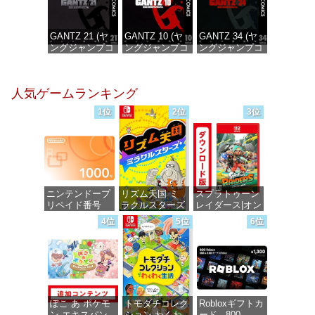
GANTZ 21 (ヤ
GANTZ 10 (ヤ
GANTZ 34 (ヤ
ングジャンプコ
ングジャンプコ
ングジャンプコ
ミックス
ミックス
ミックス
DIGITAL)
DIGITAL)
DIGITAL)
人気ゲームランキング
価格：¥100
価格：¥100
価格：¥100
1位
2位
3位
ニンテンドープ
リズム天国 ミ
スプラトゥーン
リペイド番号
ラクルスターズ
レイダース|オン
1000円|オンラ
-Switch
ラインコード版
4位
5位
6位
インコード版
価格：¥5,595
価格：¥5,832
価格：¥1,000
ぽこ あ ポケモ
トモダチコレク
Robloxギフトカ
ン エキスパン
ション わくわ
ード - 800