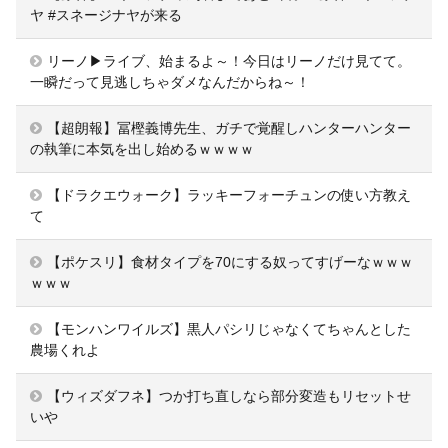
ヤ #スネージナヤが来る
リーノ▶ライブ、始まるよ～！今日はリーノだけ見てて。
一瞬だって見逃しちゃダメなんだからね～！
【超朗報】冨樫義博先生、ガチで覚醒しハンターハンター
の執筆に本気を出し始めるｗｗｗｗ
【ドラクエウォーク】ラッキーフォーチュンの使い方教え
て
【ポケスリ】食材タイプを70にする奴ってすげーなｗｗｗ
ｗｗｗ
【モンハンワイルズ】黒人パシリじゃなくてちゃんとした
農場くれよ
【ウィズダフネ】つか打ち直しなら部分変造もリセットせ
いや