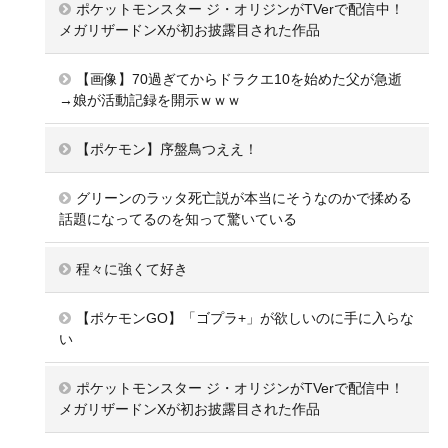
ポケットモンスター ジ・オリジンがTVerで配信中！
メガリザードンXが初お披露目された作品
【画像】70過ぎてからドラクエ10を始めた父が急逝
→娘が活動記録を開示ｗｗｗ
【ポケモン】序盤鳥つええ！
グリーンのラッタ死亡説が本当にそうなのかで揉める
話題になってるのを知って驚いている
程々に強くて好き
【ポケモンGO】「ゴプラ+」が欲しいのに手に入らな
い
ポケットモンスター ジ・オリジンがTVerで配信中！
メガリザードンXが初お披露目された作品