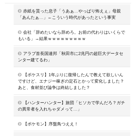
赤紙を貰った息子「うあぁ…やっぱり怖えぇ」母親
「あんたぁ…」←こういう時代があったという事実
会社「辞めたいなら辞めろ。お前の代わりはいくらで
もいる」→結果ｗｗｗｗｗｗｗｗｗ
アラブ首長国連邦「秋田市に2兆円の超巨大データセ
ンター建てるわ」
【ポケスリ】1年ぶりに復帰したんで教えて欲しいん
ですけど、エナジー稼ぎの定石とかって変化しました？
あと、食材並び論争は終結しました？
【ハンターハンター】旅団「ヒソカで学んだろ？ガチ
の異常者を入れちゃダメって…」
【ポケモン】序盤鳥つええ！