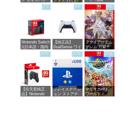
ションパス|オン
く生活 -Switch
Robux 【限定バ
7位
8位
9位
ラインコード版
ーチャルアイテ
ムを含む】
価格：¥6,155
【オンラインゲ
価格：¥4,400
ームコード】
ロブロックス |
オンラインコー
ド版
Nintendo Switch
【純正品】
ファイアーエム
2(日本語・国内
DualSense ワイ
ブレム 万紫千
価格：¥1,300
専用)
ヤレスコントロ
紅 -Switch2
10位
11位
12位
ーラー(CFI-
ZCT2J)
価格：¥55,491
価格：¥8,979
価格：¥10,737
【任天堂純正
プレイステーシ
マリオカート
品】Nintendo
ョン ストアチ
ワールド -
Switch 2 Proコ
ケット 1,100円|
Switch2
ントローラー
オンラインコー
【Amazon.co.jp
ド版
価格：¥8,564
限定特典】
Nintendo Switch
価格：¥1,100
2 ロゴデザイン
ステッカー 同
梱