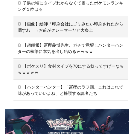
子供の頃にタイプわからなくて困ったポケモンランキ
ング１位はる
【画像】絵師「印刷会社にゴミみたい印刷されたから
晒すわ」→お前がクレーマーだと大炎上
【超朗報】冨樫義博先生、ガチで覚醒しハンターハン
ターの執筆に本気を出し始めるｗｗｗｗ
【ポケスリ】食材タイプを70にする奴ってすげーなｗ
ｗｗｗｗｗ
【ハンターハンター】「冨樫のラフ画、これはこれで
味があっていいよね」と擁護する読者たち