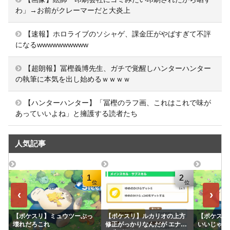
わ」→お前がクレーマーだと大炎上
【速報】ホロライブのソシャゲ、課金圧がやばすぎて不評
になるwwwwwwwwww
【超朗報】冨樫義博先生、ガチで覚醒しハンターハンター
の執筆に本気を出し始めるｗｗｗｗ
【ハンターハンター】「冨樫のラフ画、これはこれで味が
あっていいよね」と擁護する読者たち
人気記事
1
2
‹
›
【ポケスリ】ミュウツーぶっ
【ポケスリ】ルカリオの上方
【ポケスリ
壊れだろこれ
修正がっかりなんだが エナジ
いいじゃん