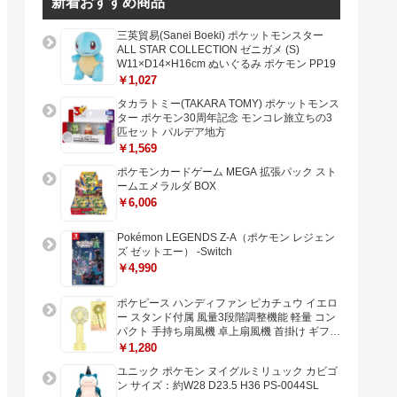
新着おすすめ商品
三英貿易(Sanei Boeki) ポケットモンスター
ALL STAR COLLECTION ゼニガメ (S)
W11×D14×H16cm ぬいぐるみ ポケモン PP19
￥1,027
タカラトミー(TAKARA TOMY) ポケットモンス
ター ポケモン30周年記念 モンコレ旅立ちの3
匹セット パルデア地方
￥1,569
ポケモンカードゲーム MEGA 拡張パック スト
ームエメラルダ BOX
￥6,006
Pokémon LEGENDS Z-A（ポケモン レジェン
ズ ゼットエー） -Switch
￥4,990
ポケピース ハンディファン ピカチュウ イエロ
ー スタンド付属 風量3段階調整機能 軽量 コン
パクト 手持ち扇風機 卓上扇風機 首掛け ギフト
プレゼントに最適 USB充電 Type-C対応
￥1,280
ユニック ポケモン ヌイグルミリュック カビゴ
ン サイズ：約W28 D23.5 H36 PS-0044SL