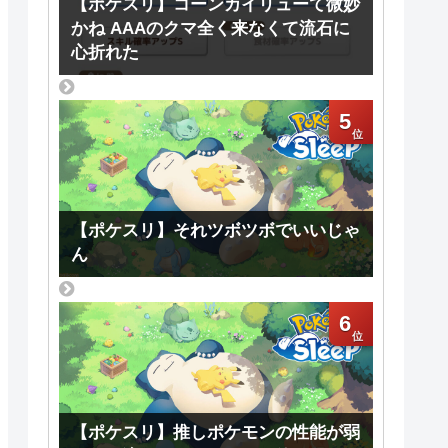
【ポケスリ】コーンカイリューて微妙
かね AAAのクマ全く来なくて流石に
心折れた
5
【ポケスリ】それツボツボでいいじゃ
ん
6
【ポケスリ】推しポケモンの性能が弱