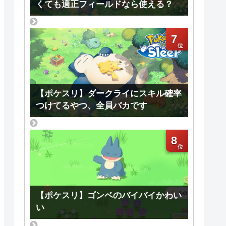
くても適正フィールドなら使える？
7
【ポケスリ】ダークライにスキル確率
つけてるやつ、全員バカです
8
【ポケスリ】ゴンベのバイバイかわい
い