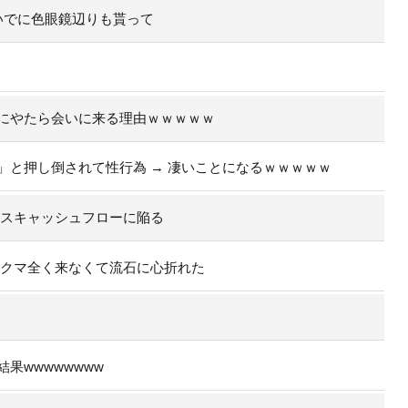
いでに色眼鏡辺りも貰って
にやたら会いに来る理由ｗｗｗｗｗ
」と押し倒されて性行為 → 凄いことになるｗｗｗｗｗ
イナスキャッシュフローに陥る
のクマ全く来なくて流石に心折れた
果wwwwwwww