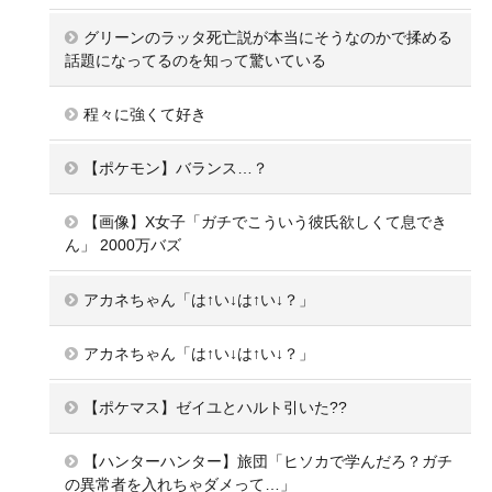
グリーンのラッタ死亡説が本当にそうなのかで揉める
話題になってるのを知って驚いている
程々に強くて好き
【ポケモン】バランス…？
【画像】X女子「ガチでこういう彼氏欲しくて息でき
ん」 2000万バズ
アカネちゃん「は↑い↓は↑い↓？」
アカネちゃん「は↑い↓は↑い↓？」
【ポケマス】ゼイユとハルト引いた??
【ハンターハンター】旅団「ヒソカで学んだろ？ガチ
の異常者を入れちゃダメって…」