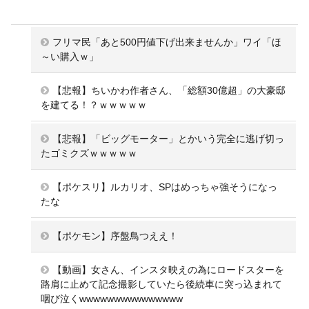
フリマ民「あと500円値下げ出来ませんか」ワイ「ほ
～い購入ｗ」
【悲報】ちいかわ作者さん、「総額30億超」の大豪邸
を建てる！？ｗｗｗｗｗ
【悲報】「ビッグモーター」とかいう完全に逃げ切っ
たゴミクズｗｗｗｗｗ
【ポケスリ】ルカリオ、SPはめっちゃ強そうになっ
たな
【ポケモン】序盤鳥つええ！
【動画】女さん、インスタ映えの為にロードスターを
路肩に止めて記念撮影していたら後続車に突っ込まれて
咽び泣くwwwwwwwwwwwwwww