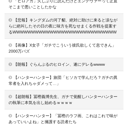
「ヒロアカ」久しぶりに読んだけどエンデヴァーって正直
そこまで悪いことしたかな
【悲報】キングダムの河了貂、絶対に助けに来ると涙なが
らに絶叫したその日の夜に味方を死なせまくる作戦を提案す
るWWWWWWWWWWWWWWWWWWWWWWWWWWWW
【画像】X女子「ガチでこういう彼氏欲しくて息できん」
2000万バズ
【朗報】ぐらんぶるのヒロイン、遂にデレるwwww
【ハンターハンター】旅団「ヒソカで学んだろ？ガチの異
常者を入れちゃダメって…」
【超朗報】冨樫義博先生、ガチで覚醒しハンターハンター
の執筆に本気を出し始めるｗｗｗｗ
【ハンターハンター】「冨樫のラフ画、これはこれで味が
あっていいよね」と擁護する読者たち