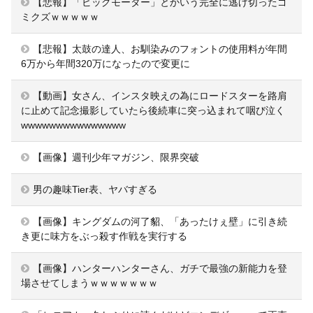
【悲報】「ビッグモーター」とかいう完全に逃げ切ったゴ
ミクズｗｗｗｗｗ
【悲報】太鼓の達人、お馴染みのフォントの使用料が年間
6万から年間320万になったので変更に
【動画】女さん、インスタ映えの為にロードスターを路肩
に止めて記念撮影していたら後続車に突っ込まれて咽び泣く
wwwwwwwwwwwwwww
【画像】週刊少年マガジン、限界突破
男の趣味Tier表、ヤバすぎる
【画像】キングダムの河了貂、「あったけぇ壁」に引き続
き更に味方をぶっ殺す作戦を実行する
【画像】ハンターハンターさん、ガチで最強の新能力を登
場させてしまうｗｗｗｗｗｗｗ