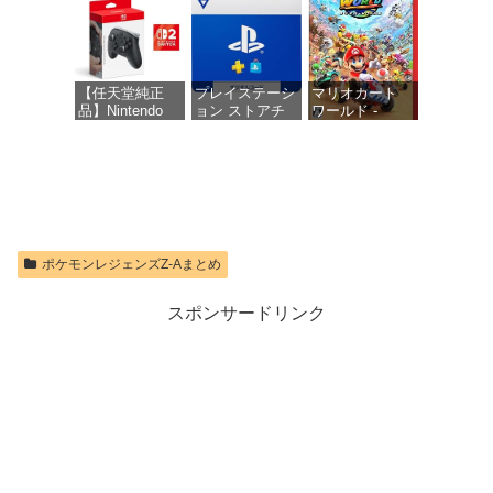
価格：¥10,737
【任天堂純正
プレイステーシ
マリオカート
品】Nintendo
ョン ストアチ
ワールド -
Switch 2 Proコ
ケット 1,100円|
Switch2
ントローラー
オンラインコー
【Amazon.co.jp
ド版
価格：¥8,564
限定特典】
Nintendo Switch
価格：¥1,100
2 ロゴデザイン
ステッカー 同
梱
ポケモンレジェンズZ-Aまとめ
価格：¥9,980
スポンサードリンク