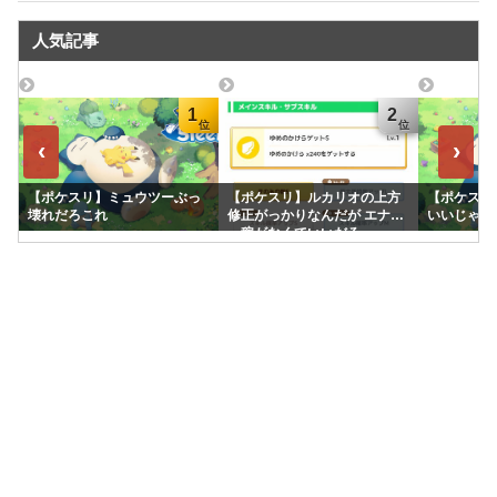
人気記事
1
2
‹
›
【ポケスリ】ミュウツーぶっ
【ポケスリ】ルカリオの上方
【ポケスリ
壊れだろこれ
修正がっかりなんだが エナジ
いいじゃん
ー稼がなくていいだろ