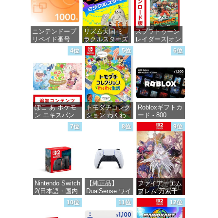
ニンテンドープ
リズム天国 ミ
スプラトゥーン
リペイド番号
ラクルスターズ
レイダース|オン
1000円|オンラ
-Switch
ラインコード版
4位
5位
6位
インコード版
価格：¥5,595
価格：¥5,832
価格：¥1,000
ぽこ あ ポケモ
トモダチコレク
Robloxギフトカ
ン エキスパン
ション わくわ
ード - 800
ションパス|オン
く生活 -Switch
Robux 【限定バ
7位
8位
9位
ラインコード版
ーチャルアイテ
ムを含む】
価格：¥6,147
【オンラインゲ
価格：¥4,400
ームコード】
ロブロックス |
オンラインコー
ド版
Nintendo Switch
【純正品】
ファイアーエム
2(日本語・国内
DualSense ワイ
ブレム 万紫千
価格：¥1,300
専用)
ヤレスコントロ
紅 -Switch2
10位
11位
12位
ーラー(CFI-
ZCT2J)
価格：¥55,491
価格：¥8,979