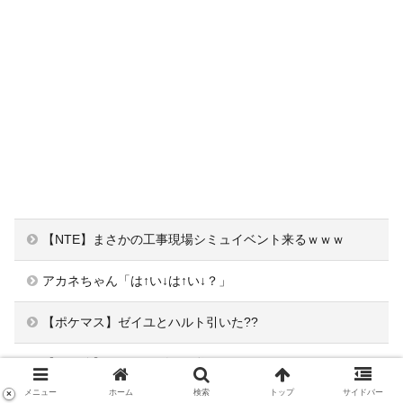
【NTE】まさかの工事現場シミュイベント来るｗｗｗ
アカネちゃん「は↑い↓は↑い↓？」
【ポケマス】ゼイユとハルト引いた??
【ウマ娘】デュランダルの私服はほんとよくない
メニュー
ホーム
検索
トップ
サイドバー
×