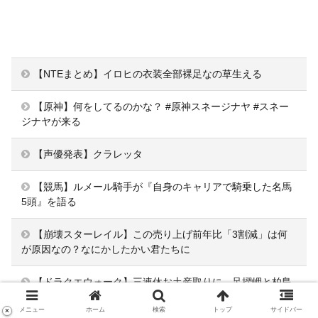
【NTEまとめ】イロヒの衣装全部裸足なの草生える
【原神】何をしてるのかな？ #原神スネージナヤ #スネー
ジナヤが来る
【声優発表】クラレッタ
【競馬】ルメール騎手が『自身のキャリアで騎乗した名馬
5頭』を語る
【崩壊スターレイル】この売り上げ前年比「3割減」は何
が原因なの？なにかしたかい君たちに
【ドラクエウォーク】三連休お土産取りに、足摺岬と柏島
行ったけどすごい遠いな
メニュー
ホーム
検索
トップ
サイドバー
×