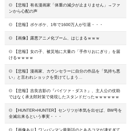
【悲報】有名漫画家「体重の減少が止まりません」→ファ
ンから心配の声
【悲報】ポケポケ、1年で1600万人が引退・・・
【画像】露悪アニメ化ブーム、はじまるｗｗｗ
【悲報】女の子、被災地に大量の「手作りおにぎり」を届
けるｗｗｗｗ
【悲報】漫画家、カウンセラーに自分の作品を「気持ち悪
い」と言われショックを受けてしまう…
【悲報】吉良吉影の『バイツァ・ダスト』、主人公の仗助
ではなく承太郎対策で発現したスタンドだったｗｗｗｗｗｗ
【HUNTER×HUNTER】センリツが本気を出せば、BW号を
全滅出来るという事実・・・
【画像あり】ワンパンマン最新話のとあるコマが凄すぎて