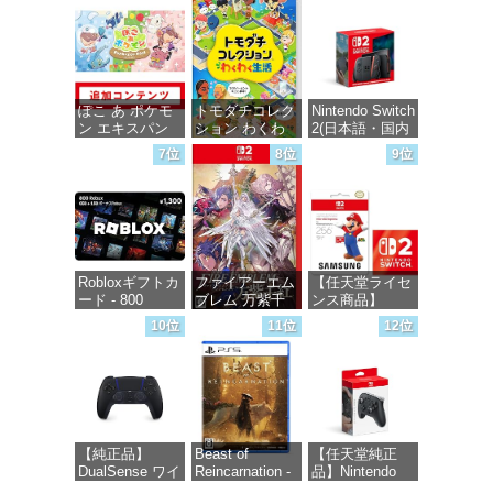
価格：¥5,645
価格：¥6,455
価格：¥1,000
ぽこ あ ポケモ
トモダチコレク
Nintendo Switch
ン エキスパン
ション わくわ
2(日本語・国内
ションパス|オン
く生活 -Switch
専用)
7位
8位
9位
ラインコード版
価格：¥6,144
価格：¥55,871
価格：¥4,400
Robloxギフトカ
ファイアーエム
【任天堂ライセ
ード - 800
ブレム 万紫千
ンス商品】
Robux 【限定バ
紅 -Switch2
Samsung
10位
11位
12位
ーチャルアイテ
microSD
ムを含む】
Express Card
価格：¥8,979
【オンラインゲ
256GB for
ームコード】
Nintendo Switch
ロブロックス |
2(サムスン マイ
オンラインコー
クロSDエクス
ド版
プレスカード
【純正品】
Beast of
【任天堂純正
256GB)
DualSense ワイ
Reincarnation -
品】Nintendo
【Amazon.co.jp
価格：¥1,300
ヤレスコントロ
PS5 【特典】プ
Switch 2 Proコ