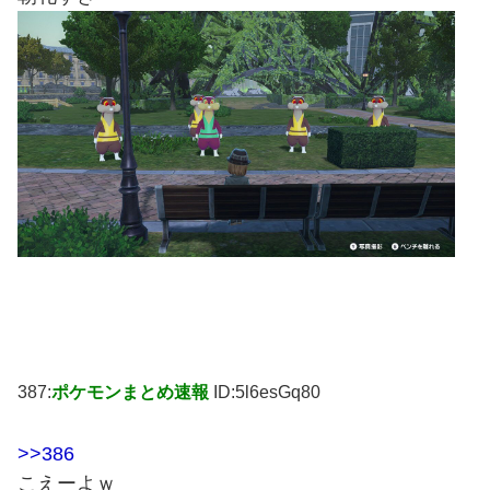
387:
ポケモンまとめ速報
ID:5l6esGq80
>>386
こえーよｗ