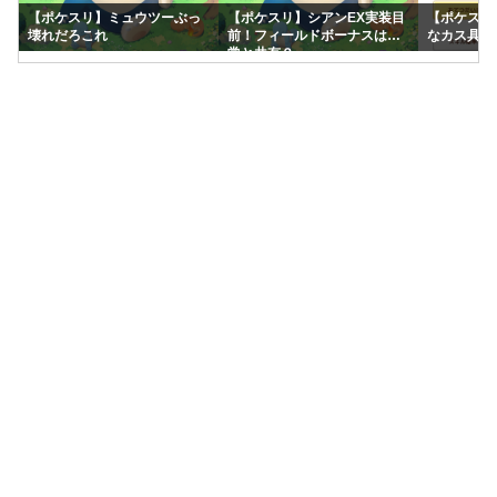
【ポケスリ】ミュウツーぶっ
【ポケスリ】シアンEX実装目
【ポケスリ
壊れだろこれ
前！フィールドボーナスは通
なカス具合
常と共有？