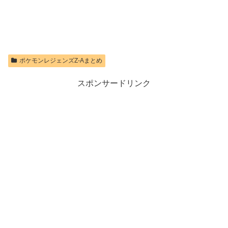
限定特典】
ーラー ミッド
ロダクトコード
ントローラー
Nintendo S
ナイト ブラッ
封入
ク(CFI-
価格：¥9,980
価格：¥9,400
ZCT2J01)
価格：¥7,286
価格：¥10,737
ポケモンレジェンズZ-Aまとめ
スポンサードリンク