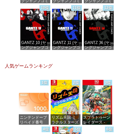
グジャンプコミ
グジャンプコミ
グジャンプコミ
ックスDIGITAL)
ックスDIGITAL)
ックスDIGITAL)
10位
11位
12位
価格：¥100
価格：¥100
価格：¥100
GANTZ 10 (ヤ
GANTZ 11 (ヤ
GANTZ 36 (ヤ
ングジャンプコ
ングジャンプコ
ングジャンプコ
ミックス
ミックス
ミックス
DIGITAL)
DIGITAL)
DIGITAL)
人気ゲームランキング
価格：¥100
価格：¥100
価格：¥100
1位
2位
3位
ニンテンドープ
リズム天国 ミ
スプラトゥーン
リペイド番号
ラクルスターズ
レイダース -
1000円|オンラ
-Switch
Switch2
4位
5位
6位
インコード版