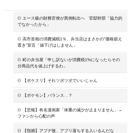
エース級の財務官僚が異例転出へ 官邸幹部「協力的
でなかったから」
高市首相の消費減税1％、弁当店はまさかの"価格据え
置き"宣言「値下げはしません」
町の弁当屋「申し訳ないが消費税1%になったらその
分商品代を値上げするわ」
【ポケスリ】それツボツボでいいじゃん
【ポケモン】バランス…？
【悲報】有名漫画家「体重の減少が止まりません」→
ファンから心配の声
【指摘】アプデ後、アプリ落ちする人いるんだな