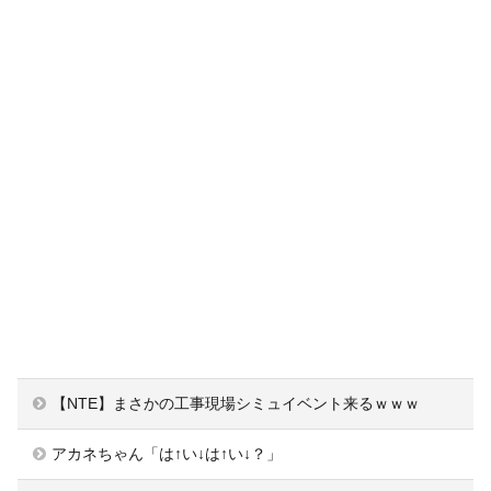
【NTE】まさかの工事現場シミュイベント来るｗｗｗ
アカネちゃん「は↑い↓は↑い↓？」