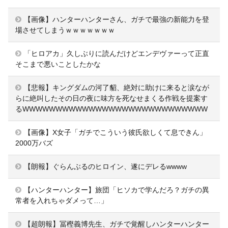
【画像】ハンターハンターさん、ガチで最強の新能力を登
場させてしまうｗｗｗｗｗｗｗ
「ヒロアカ」久しぶりに読んだけどエンデヴァーって正直
そこまで悪いことしたかな
【悲報】キングダムの河了貂、絶対に助けに来ると涙なが
らに絶叫したその日の夜に味方を死なせまくる作戦を提案す
るWWWWWWWWWWWWWWWWWWWWWWWWWWWW
【画像】X女子「ガチでこういう彼氏欲しくて息できん」
2000万バズ
【朗報】ぐらんぶるのヒロイン、遂にデレるwwww
【ハンターハンター】旅団「ヒソカで学んだろ？ガチの異
常者を入れちゃダメって…」
【超朗報】冨樫義博先生、ガチで覚醒しハンターハンター