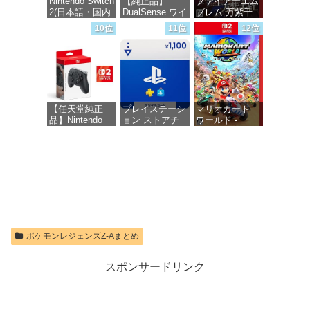
Nintendo Switch
【純正品】
ファイアーエム
2(日本語・国内
DualSense ワイ
ブレム 万紫千
価格：¥1,300
専用)
ヤレスコントロ
紅 -Switch2
10位
11位
12位
ーラー(CFI-
ZCT2J)
価格：¥55,491
価格：¥8,979
価格：¥10,737
【任天堂純正
プレイステーシ
マリオカート
品】Nintendo
ョン ストアチ
ワールド -
Switch 2 Proコ
ケット 1,100円|
Switch2
ントローラー
オンラインコー
【Amazon.co.jp
ド版
価格：¥8,564
限定特典】
Nintendo Switch
価格：¥1,100
2 ロゴデザイン
ステッカー 同
梱
価格：¥9,980
ポケモンレジェンズZ-Aまとめ
スポンサードリンク