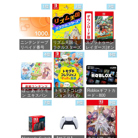
1位
2位
3位
ニンテンドープ
リズム天国 ミ
スプラトゥーン
リペイド番号
ラクルスターズ
レイダース|オン
1000円|オンラ
-Switch
ラインコード版
4位
5位
6位
インコード版
価格：¥5,595
価格：¥5,832
価格：¥1,000
ぽこ あ ポケモ
トモダチコレク
Robloxギフトカ
ン エキスパン
ション わくわ
ード - 800
ションパス|オン
く生活 -Switch
Robux 【限定バ
7位
8位
9位
ラインコード版
ーチャルアイテ
ムを含む】
価格：¥6,147
【オンラインゲ
価格：¥4,400
ームコード】
ロブロックス |
オンラインコー
ド版