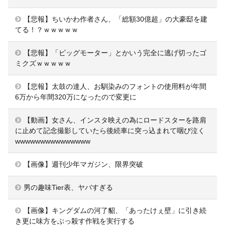
【悲報】ちいかわ作者さん、「総額30億超」の大豪邸を建
てる！？ｗｗｗｗｗ
【悲報】「ビッグモーター」とかいう完全に逃げ切ったゴ
ミクズｗｗｗｗｗ
【悲報】太鼓の達人、お馴染みのフォントの使用料が年間
6万から年間320万になったので変更に
【動画】女さん、インスタ映えの為にロードスターを路肩
に止めて記念撮影していたら後続車に突っ込まれて咽び泣く
wwwwwwwwwwwwwww
【画像】週刊少年マガジン、限界突破
男の趣味Tier表、ヤバすぎる
【画像】キングダムの河了貂、「あったけぇ壁」に引き続
き更に味方をぶっ殺す作戦を実行する