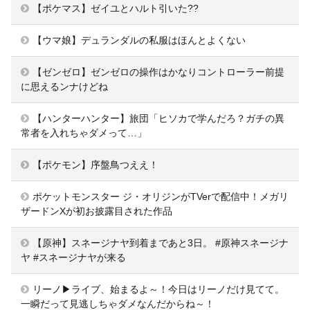
【ポケマス】ゼイユとハルト引いた??
【ウマ娘】デュランダルの私服はほんとよくない
【ゼンゼロ】ゼンゼロの操作はかなりコントローラー前提
に思えるンナけどね
【ハンターハンター】旅団「ヒソカで学んだろ？ガチの異
常者を入れちゃダメって…」
【ポケモン】序盤鳥つええ！
ポケットモンスター ジ・オリジンがTVerで配信中！メガリ
ザードンXが初お披露目された作品
【原神】スネージナヤ到着まであと3日。 #原神スネージナ
ヤ #スネージナヤが来る
リーノ▶ライブ、始まるよ～！今日はリーノだけ見てて。
一瞬だって見逃しちゃダメなんだからね～！