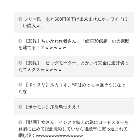
フリマ民「あと500円値下げ出来ませんか」ワイ「ほ
～い購入ｗ」
【悲報】ちいかわ作者さん、「総額30億超」の大豪邸
を建てる！？ｗｗｗｗｗ
【悲報】「ビッグモーター」とかいう完全に逃げ切っ
たゴミクズｗｗｗｗｗ
【ポケスリ】ルカリオ、SPはめっちゃ強そうになっ
たな
【ポケモン】序盤鳥つええ！
【動画】女さん、インスタ映えの為にロードスターを
路肩に止めて記念撮影していたら後続車に突っ込まれて
咽び泣くwwwwwwwwwwwwwww