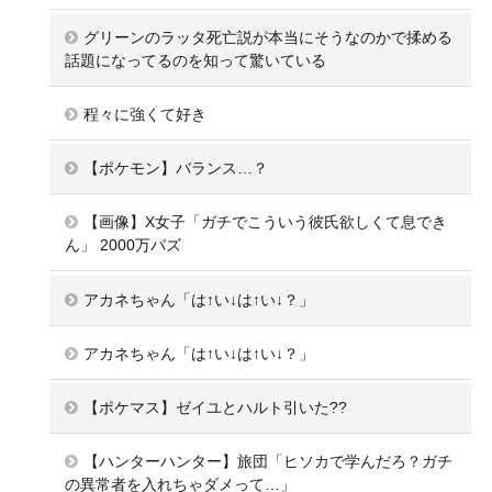
グリーンのラッタ死亡説が本当にそうなのかで揉める
話題になってるのを知って驚いている
程々に強くて好き
【ポケモン】バランス…？
【画像】X女子「ガチでこういう彼氏欲しくて息でき
ん」 2000万バズ
アカネちゃん「は↑い↓は↑い↓？」
アカネちゃん「は↑い↓は↑い↓？」
【ポケマス】ゼイユとハルト引いた??
【ハンターハンター】旅団「ヒソカで学んだろ？ガチ
の異常者を入れちゃダメって…」