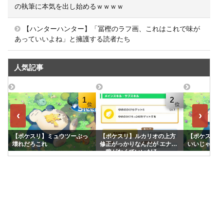
の執筆に本気を出し始めるｗｗｗｗ
【ハンターハンター】「冨樫のラフ画、これはこれで味が
あっていいよね」と擁護する読者たち
人気記事
1
2
‹
›
【ポケスリ】ミュウツーぶっ
【ポケスリ】ルカリオの上方
【ポケスリ
壊れだろこれ
修正がっかりなんだが エナジ
いいじゃん
ー稼がなくていいだろ