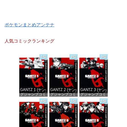
ポケモンまとめアンテナ
人気コミックランキング
1位
2位
3位
GANTZ 1 (ヤン
GANTZ 2 (ヤン
GANTZ 3 (ヤン
グジャンプコミ
グジャンプコミ
グジャンプコミ
ックスDIGITAL)
ックスDIGITAL)
ックスDIGITAL)
4位
5位
6位
価格：¥100
価格：¥100
価格：¥100