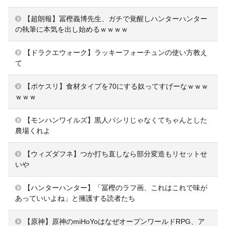
【超朗報】冨樫義博先生、ガチで覚醒しハンターハンター
の執筆に本気を出し始めるｗｗｗｗ
【ドラクエウォーク】ラッキーフォーチュンの使い方教え
て
【ポケスリ】食材タイプを70にする奴ってすげーなｗｗｗ
ｗｗｗ
【モンハンワイルズ】黒人パシリじゃなくてちゃんとした
農場くれよ
【ウィズダフネ】つか打ち直しなら部分変造もリセットせ
いや
【ハンターハンター】「冨樫のラフ画、これはこれで味が
あっていいよね」と擁護する読者たち
【原神】原神のmiHoYoはなぜオープンワールドRPG、ア