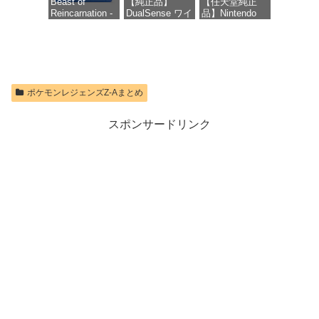
Beast of
【純正品】
【任天堂純正
Reincarnation -
DualSense ワイ
品】Nintendo
価格：¥1,300
PS5 【特典】プ
ヤレスコントロ
Switch 2 Proコ
ロダクトコード
ーラー ミッド
ントローラー
封入
ナイト ブラッ
ク(CFI-
価格：¥9,581
ZCT2J01)
価格：¥7,286
ポケモンレジェンズZ-Aまとめ
価格：¥10,737
スポンサードリンク