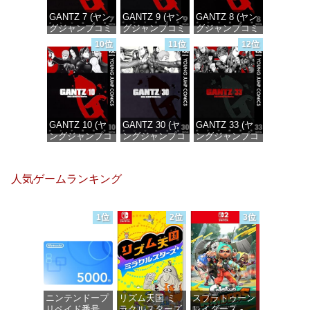
GANTZ 7 (ヤン
GANTZ 9 (ヤン
GANTZ 8 (ヤン
グジャンプコミ
グジャンプコミ
グジャンプコミ
ックスDIGITAL)
ックスDIGITAL)
ックスDIGITAL)
10位
11位
12位
価格：¥100
価格：¥100
価格：¥100
GANTZ 10 (ヤ
GANTZ 30 (ヤ
GANTZ 33 (ヤ
ングジャンプコ
ングジャンプコ
ングジャンプコ
ミックス
ミックス
ミックス
DIGITAL)
DIGITAL)
DIGITAL)
人気ゲームランキング
価格：¥100
価格：¥100
価格：¥100
1位
2位
3位
ニンテンドープ
リズム天国 ミ
スプラトゥーン
リペイド番号
ラクルスターズ
レイダース -