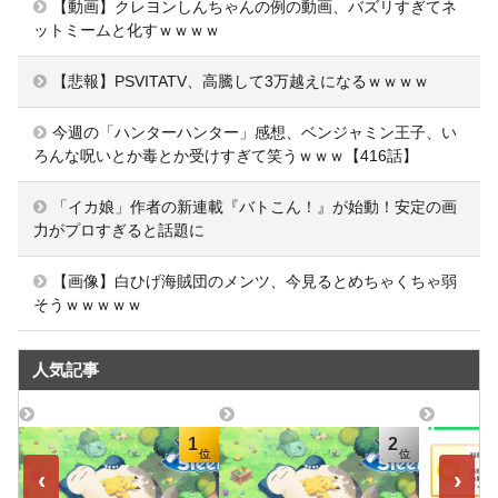
【動画】クレヨンしんちゃんの例の動画、バズリすぎてネ
ットミームと化すｗｗｗｗ
【悲報】PSVITATV、高騰して3万越えになるｗｗｗｗ
今週の「ハンターハンター」感想、ベンジャミン王子、い
ろんな呪いとか毒とか受けすぎて笑うｗｗｗ【416話】
「イカ娘」作者の新連載『バトこん！』が始動！安定の画
力がプロすぎると話題に
【画像】白ひげ海賊団のメンツ、今見るとめちゃくちゃ弱
そうｗｗｗｗｗ
人気記事
1
2
‹
›