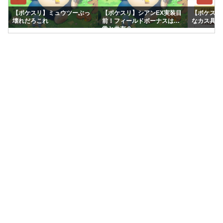
【ポケスリ】ミュウツーぶっ
【ポケスリ】シアンEX実装目
【ポケスリ
壊れだろこれ
前！フィールドボーナスは通
なカス具合
常と共有？