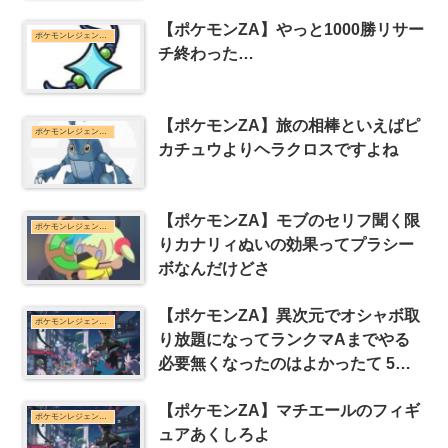
【ポケモンZA】やっと1000勝リサー
ポケモンレジェンズZ-Aまとめ
チ終わった…
【ポケモンZA】旅の相棒といえばピ
ポケモンレジェンズZ-Aまとめ
カチュウよりヘラクロスですよね
【ポケモンZA】モブのセリフ聞く限
ポケモンレジェンズZ-Aまとめ
りカナリィぬいの効果ってプラシー
ボなんだけどさ
【ポケモンZA】異次元でオシャボ取
ポケモンレジェンズZ-Aまとめ
り放題になってランクマAまでやる
必要無くなったのはよかったて 5つ
程例を出して
【ポケモンZA】マチエールのフィギ
ポケモンレジェンズZ-Aまとめ
ュアあくしろよ