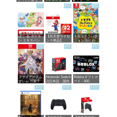
5000円|オンラ
-Switch
Switch2
4位
5位
6位
インコード版
価格：¥5,645
価格：¥6,455
価格：¥5,000
ぽこ あ ポケモ
【任天堂ライセ
トモダチコレク
ン エキスパン
ンス商品】
ション わくわ
ションパス|オン
Samsung
く生活 -Switch
7位
8位
9位
ラインコード版
microSD
Express Card
価格：¥6,144
256GB for
価格：¥4,400
Nintendo Switch
2(サムスン マイ
クロSDエクス
プレスカード
ファイアーエム
Nintendo Switch
Robloxギフトカ
256GB)
ブレム 万紫千
2(日本語・国内
ード - 800
【Amazon.co.jp
紅 -Switch2
専用)
Robux 【限定バ
限定特典】
10位
11位
12位
ーチャルアイテ
Nintendo S
ムを含む】
価格：¥8,979
価格：¥55,603
【オンラインゲ
価格：¥9,980
ームコード】
ロブロックス |
オンラインコー
ド版