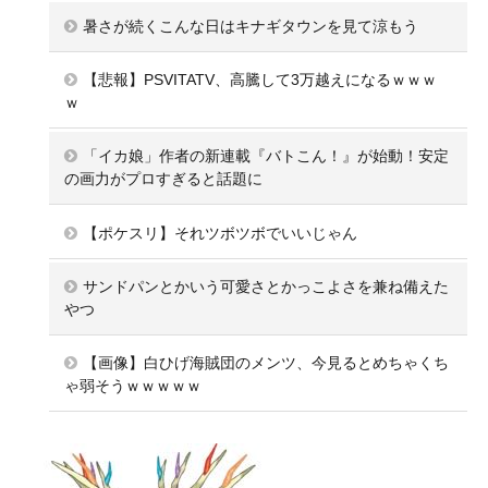
暑さが続くこんな日はキナギタウンを見て涼もう
【悲報】PSVITATV、高騰して3万越えになるｗｗｗ
ｗ
「イカ娘」作者の新連載『バトこん！』が始動！安定
の画力がプロすぎると話題に
【ポケスリ】それツボツボでいいじゃん
サンドパンとかいう可愛さとかっこよさを兼ね備えた
やつ
【画像】白ひげ海賊団のメンツ、今見るとめちゃくち
ゃ弱そうｗｗｗｗｗ