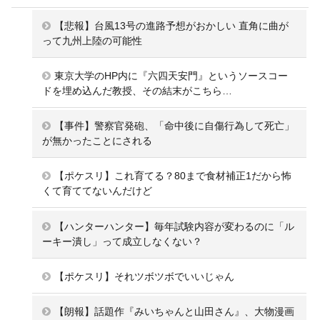
【悲報】台風13号の進路予想がおかしい 直角に曲が
って九州上陸の可能性
東京大学のHP内に『六四天安門』というソースコー
ドを埋め込んだ教授、その結末がこちら…
【事件】警察官発砲、「命中後に自傷行為して死亡」
が無かったことにされる
【ポケスリ】これ育てる？80まで食材補正1だから怖
くて育ててないんだけど
【ハンターハンター】毎年試験内容が変わるのに「ル
ーキー潰し」って成立しなくない？
【ポケスリ】それツボツボでいいじゃん
【朗報】話題作『みいちゃんと山田さん』、大物漫画