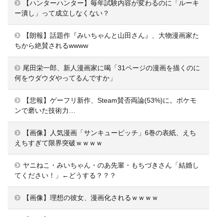
【ハンターハンター】毎年試験内容が変わるのに「ルーキ
ー潰し」って成立しなくない？
【朗報】話題作『みいちゃんと山田さん』、大物漫画家た
ちから絶賛されるwwww
尾田栄一郎、新人漫画家に喝「31ページの漫画を描くのに
何をウダウダやってるんですか」
【悲報】ゲーフリ新作、Steam賛否両論(53%)に。ポケモ
ンで磨いた技術力…
【画像】人気漫画「サンキューピッチ」6巻の表紙、えち
えちすぎて限界突破ｗｗｗｗ
ヤニねこ・みいちゃん・のあ先輩・もちづきさん「結婚し
てください！」←どうする？？？
【画像】理想の彼女、漫画化されるｗｗｗｗ