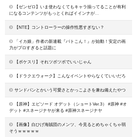
【ゼンゼロ】いま使わなくてもキャラ揃ってることが有利
になるコンテンツがもっとくればイインナが…
【NTE】コントローラーの操作性悪すぎない？
「イカ娘」作者の新連載『バトこん！』が始動！安定の画
力がプロすぎると話題に
【ポケスリ】それツボツボでいいじゃん
【ドラクエウォーク】こんなイベントやらなくていいだろ
サンドパンとかいう可愛さとかっこよさを兼ね備えたやつ
【原神】エピソード オデット（ショートVer.3） #原神 #オ
デット #スネージナヤが来る #原神スネージナヤ
【画像】白ひげ海賊団のメンツ、今見るとめちゃくちゃ弱
そうｗｗｗｗｗ