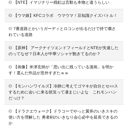
【NTE】イマジナリー残虹は言動も本物と違うらしい
【ウマ娘】KFCコラボ ウマウマ！豆知識クイズバトル！
7番道路とかいうガーディとロコンが出るだけで持て囃さ
れている道路
【原神】 アークナイツエンドフィールドとNTEが失速した
のってなぜ？日本人が中華ソシャゲ飽きてるのか？
【画像】米津玄師が「思い出に残っている漫画」を明か
す！選んだ作品が意外すぎたｗｗ
【モンハンワイルズ】冷静に考えてゴマキが自分とセ○○ス
するために会いに来る状況って凄まじいよな これモンハン
だっけ？
【ドラクエウォーク】ドラコーでやっと翼斧のいきスキの
使い方を理解した 勇者剣のいきなり会心必中を延長できるの
か