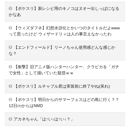
【ポケスリ】新レシピ用のキノコはヌオー出しっぱになる
かなあ
【ウィズダフネ】幻想水滸伝とかいつのタイトルだよwww
って思ったけど ウィザードリィは人の事言えなかったわ
【エンドフィールド】リーノちゃん使用感どんな感じか
な？
【衝撃】旧アニメ版ハンターハンター、クラピカを「ガチ
で女性」として描いていた疑惑ｗｗ
【ポケスリ】ルチャブル君は実装前に終了やね(呆れ)
【ポケスリ】明日からのサマーフェスはどの島に行く？？
12日㈬からはNMD
アカネちゃん「は↑い↓は↑い↓？」