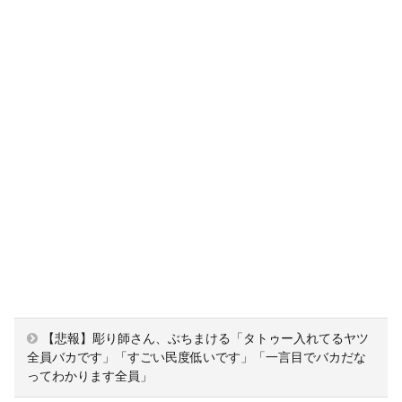
【悲報】彫り師さん、ぶちまける「タトゥー入れてるヤツ
全員バカです」「すごい民度低いです」「一言目でバカだな
ってわかります全員」