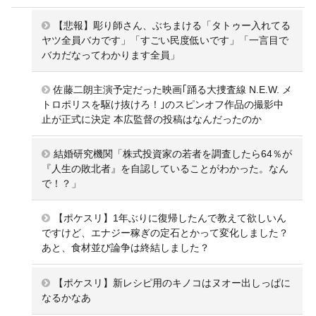
【悲報】彫り師さん、ぶちまける「タトゥー入れてる
ヤツ全員バカです」「すごい民度低いです」「一言目で
バカだなってわかります全員」
佐藤二朗主演予定だった映画｢踊る大捜査線 N.E.W. メ
トロポリスを駆け抜けろ！｣のスピンオフ作品の撮影中
止が正式に決定 本広監督の投稿はなんだったのか
結婚研究機関「株式投資家の若者を調査したら64％が
『人生の敗北者』を自認していることがわかった。なん
で！？」
【ポケスリ】1年ぶりに復帰したんで教えて欲しいん
ですけど、エナジー稼ぎの定石とかって変化しました？
あと、食材並び論争は終結しました？
【ポケスリ】新レシピ用のキノコはヌオー出しっぱに
なるかなあ