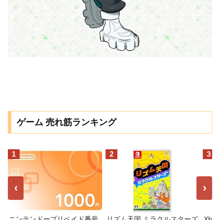
ゲーム 売れ筋ランキング
1
2
3
‹
›
ニンテンドープリペイド番号
リズム天国 ミラクルスターズ
Xbo