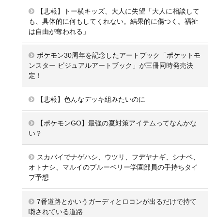
【悲報】トー横キッズ、大人に失望「大人に相談して
も、具体的に何もしてくれない。結果的に傷つく。福祉
は自由が奪われる」
ポケモン30周年を記念したアートブック「ポケットモ
ンスター ビジュアルアートブック」が三冊同時発売決
定！
【悲報】色んなデッキ組みたいのに
【ポケモンGO】最強の夏対策アイテムってなんかな
い？
スカバイでナゲハシ、ウツリ、フデヤナギ、シナベ、
オトナシ、マルイのブルーベリー学園部員の手持ちタイ
プ予想
7番道路とかいうガーディとロコンが出るだけで持て
囃されている道路