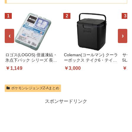
1
2
3
‹
›
ロゴス(LOGOS) 倍速凍結・
Coleman(コールマン) クーラ
サー
氷点下パック シリーズ 長時
ーボックス テイク6・テイク9
5L/
間保冷 保冷剤 防災 日本製
釣り 運動会 お花見 部活 弁当
熱構
￥1,149
￥3,000
￥2,
飲み物 買い物 キャンプ アウ
ト 
トドア 強力保冷 頑丈 暑さ対
型 大
策
005
ック
ポケモンレジェンズZ-Aまとめ
ンド
スポンサードリンク