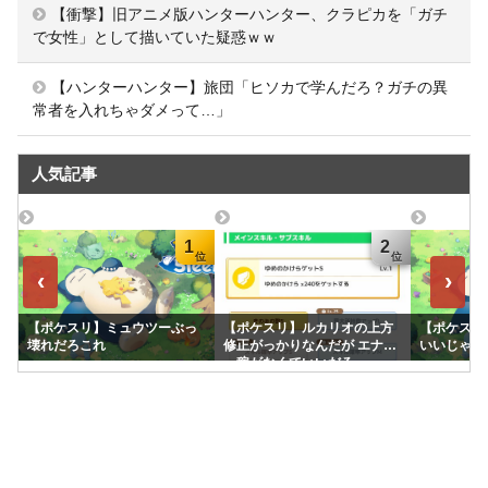
【衝撃】旧アニメ版ハンターハンター、クラピカを「ガチ
で女性」として描いていた疑惑ｗｗ
【ハンターハンター】旅団「ヒソカで学んだろ？ガチの異
常者を入れちゃダメって…」
人気記事
1
2
‹
›
【ポケスリ】ミュウツーぶっ
【ポケスリ】ルカリオの上方
【ポケスリ
壊れだろこれ
修正がっかりなんだが エナジ
いいじゃん
ー稼がなくていいだろ