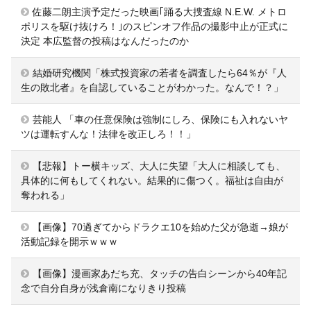
佐藤二朗主演予定だった映画｢踊る大捜査線 N.E.W. メトロ
ポリスを駆け抜けろ！｣のスピンオフ作品の撮影中止が正式に
決定 本広監督の投稿はなんだったのか
結婚研究機関「株式投資家の若者を調査したら64％が『人
生の敗北者』を自認していることがわかった。なんで！？」
芸能人 「車の任意保険は強制にしろ、保険にも入れないヤ
ツは運転すんな！法律を改正しろ！！」
【悲報】トー横キッズ、大人に失望「大人に相談しても、
具体的に何もしてくれない。結果的に傷つく。福祉は自由が
奪われる」
【画像】70過ぎてからドラクエ10を始めた父が急逝→娘が
活動記録を開示ｗｗｗ
【画像】漫画家あだち充、タッチの告白シーンから40年記
念で自分自身が浅倉南になりきり投稿