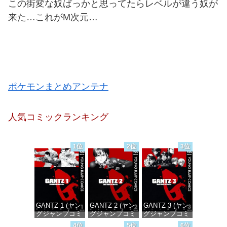
この街変な奴ばっかと思ってたらレベルが違う奴が
来た…これがM次元…
ポケモンまとめアンテナ
人気コミックランキング
1位
2位
3位
GANTZ 1 (ヤン
GANTZ 2 (ヤン
GANTZ 3 (ヤン
グジャンプコミ
グジャンプコミ
グジャンプコミ
ックスDIGITAL)
ックスDIGITAL)
ックスDIGITAL)
4位
5位
6位