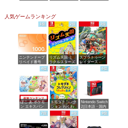
ックスDIGITAL)
ミックス
ミックス
DIGITAL)
DIGITAL)
価格：¥100
人気ゲームランキング
価格：¥100
価格：¥100
1位
2位
3位
ニンテンドープ
リズム天国 ミ
スプラトゥーン
リペイド番号
ラクルスターズ
レイダース -
1000円|オンラ
-Switch
Switch2
4位
5位
6位
インコード版
価格：¥5,645
価格：¥6,447
価格：¥1,000
ぽこ あ ポケモ
トモダチコレク
Nintendo Switch
ン エキスパン
ション わくわ
2(日本語・国内
ションパス|オン
く生活 -Switch
専用)
7位
8位
9位
ラインコード版
価格：¥6,145
価格：¥55,491
価格：¥4,400