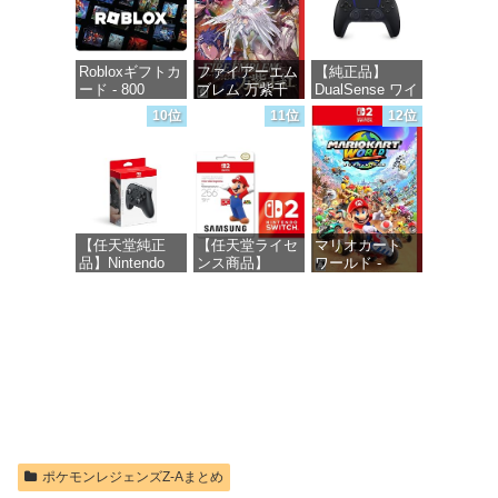
Robloxギフトカ
ファイアーエム
【純正品】
ード - 800
ブレム 万紫千
DualSense ワイ
Robux 【限定バ
紅 -Switch2
ヤレスコントロ
10位
11位
12位
ーチャルアイテ
ーラー ミッド
ムを含む】
ナイト ブラッ
価格：¥8,979
【オンラインゲ
ク(CFI-
ームコード】
ZCT2J01)
ロブロックス |
オンラインコー
価格：¥10,737
ド版
【任天堂純正
【任天堂ライセ
マリオカート
品】Nintendo
ンス商品】
ワールド -
価格：¥1,300
Switch 2 Proコ
Samsung
Switch2
ントローラー
microSD
Express Card
価格：¥8,564
256GB for
価格：¥9,980
Nintendo Switch
2(サムスン マイ
クロSDエクス
プレスカード
256GB)
【Amazon.co.jp
限定特典】
Nintendo S
ポケモンレジェンズZ-Aまとめ