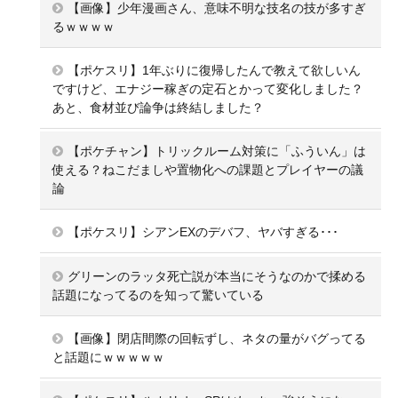
【画像】少年漫画さん、意味不明な技名の技が多すぎ
るｗｗｗｗ
【ポケスリ】1年ぶりに復帰したんで教えて欲しいん
ですけど、エナジー稼ぎの定石とかって変化しました？
あと、食材並び論争は終結しました？
【ポケチャン】トリックルーム対策に「ふういん」は
使える？ねこだましや置物化への課題とプレイヤーの議
論
【ポケスリ】シアンEXのデバフ、ヤバすぎる･･･
グリーンのラッタ死亡説が本当にそうなのかで揉める
話題になってるのを知って驚いている
【画像】閉店間際の回転ずし、ネタの量がバグってる
と話題にｗｗｗｗｗ