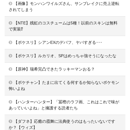
【画像】モンハンワイルズさん、サンブレイクに売上逆転
されてしまう
【NTE】残虹のコスチュームは5種！以前のスキンは無料
で実装⁉
【ポケスリ】シアンEXのデバフ、ヤバすぎる･･･
【ポケスリ】ルカリオ、SPはめっちゃ強そうになったな
【原神】瑞希完凸できたラッキーマンおる？
【ポケチャン】たまに出てくる何するか知らないポケモン
怖いよね
【ハンターハンター】「冨樫のラフ画、これはこれで味が
あっていいよね」と擁護する読者たち
【ダフネ】応癒の霞舞に法典使うのはもったいないです
か？【ウィズ】