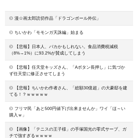
漫☆画太郎読切作品「ドラゴンボール外伝」
ちいかわ「モモンガ天誅編」始まる
【悲報】日本人、バカかもしれない。食品消費税減税
（8%→1%）に93.2%が賛成してしまう
【悲報】任天堂キッズさん、「Aボタン長押し」に気づか
ず任天堂に修正させてしまう
【悲報】ちいかわ作者さん、「総額30億超」の大豪邸を建
てる！？ｗｗｗｗｗ
フリマ民「あと500円値下げ出来ませんか」ワイ「ほ～い
購入ｗ」
【画像】「テニスの王子様」の手塚国光の零式サーブ、ガ
チで強すぎるｗｗｗｗ