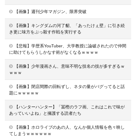
【画像】週刊少年マガジン、限界突破
【画像】キングダムの河了貂、「あったけぇ壁」に引き続
き更に味方をぶっ殺す作戦を実行する
【悲報】学歴系YouTuber、大学教授に論破されたので仲間
に助けてもらうしかなす術がなくなるｗｗｗｗ
【画像】少年漫画さん、意味不明な技名の技が多すぎるｗ
ｗｗｗ
【画像】閉店間際の回転ずし、ネタの量がバグってると話
題にｗｗｗｗｗ
【ハンターハンター】「冨樫のラフ画、これはこれで味が
あっていいよね」と擁護する読者たち
【画像】ホロライブのあの人、なんか個人情報を色々映し
てしまうｗｗｗｗｗｗ