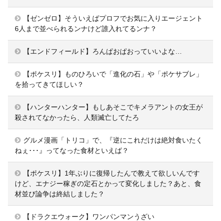
【ゼンゼロ】そういえばプロフでお気に入りエージェント
6人まで並べられるンナけど誰入れてるンナ？
【エンドフィールド】ろんぱおぱおっていいよな…
【ポケスリ】ものひろいで「進化の石」や「ポケサブレ」
を拾ってきてほしい？
【ハンターハンター】もしあそこでキメラアントの女王が
殺されてなかったら、人類滅亡してたろ
グルメ漫画「トリコ」で、『逆にこれだけは絶対食いたく
ねぇ･･･』ってなった食材といえば？
【ポケスリ】1年ぶりに復帰したんで教えて欲しいんです
けど、エナジー稼ぎの定石とかって変化しました？あと、食
材並び論争は終結しました？
【ドラクエウォーク】ワンパンマンうざい