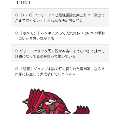
【416話】
【H×H】ツェリードニヒ最強議論に終止符？「実はそ
こまで強くない」と言われる決定的な弱点
【ポケモン】バンギラスって人気のわりにNPCの手持
ちにいた事無い気がする
グリーンのラッタ死亡説が本当にそうなのかで揉める
話題になってるのを知って驚いている
【悲報】ジャンプ本誌で打ち切られた漫画家、なろう
作家に転生して大成功してしまうｗｗ