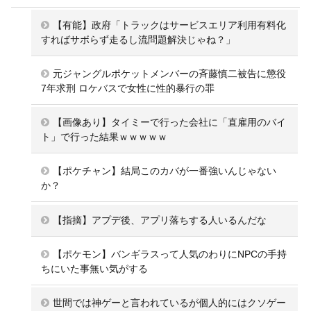
【有能】政府「トラックはサービスエリア利用有料化
すればサボらず走るし流問題解決じゃね？」
元ジャングルポケットメンバーの斉藤慎二被告に懲役
7年求刑 ロケバスで女性に性的暴行の罪
【画像あり】タイミーで行った会社に「直雇用のバイ
ト」で行った結果ｗｗｗｗｗ
【ポケチャン】結局このカバが一番強いんじゃない
か？
【指摘】アプデ後、アプリ落ちする人いるんだな
【ポケモン】バンギラスって人気のわりにNPCの手持
ちにいた事無い気がする
世間では神ゲーと言われているが個人的にはクソゲー