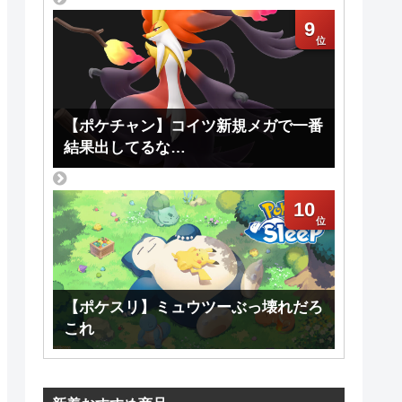
9
【ポケチャン】コイツ新規メガで一番
結果出してるな…
10
【ポケスリ】ミュウツーぶっ壊れだろ
これ