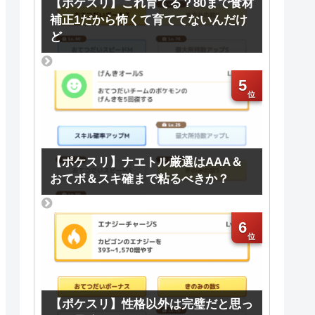
【ポケスリ】これ育てる？80まで食材
補正1だから怖くて育ててないんだけ
ど
5
【ポケスリ】ナエトル厳選はAAA＆
おてボ＆スキ確まで粘るべきか？
6
【ポケスリ】性格以外は完璧だと思っ