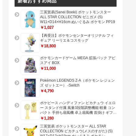
新着おすすめ商品
三英貿易(Sanei Boeki) ポケットモンスター
ALL STAR COLLECTION ゼニガメ (S)
W11×D14×H16cm ぬいぐるみ ポケモン PP19
￥1,027
【再受注】ポケモンセンターオリジナル フィ
ギュア リーリエ＆コスモッグ
￥18,800
ポケモンカードゲーム MEGA 拡張パック アビ
スアイ BOX
￥11,000
Pokémon LEGENDS Z-A（ポケモン レジェン
ズ ゼットエー） -Switch
￥4,790
ポケピース ハンディファン ピカチュウ イエロ
ー スタンド付属 風量3段階調整機能 軽量 コン
パクト 手持ち扇風機 卓上扇風機 首掛け ギフト
プレゼントに最適 USB充電 Type-C対応
￥1,280
三英貿易 ポケットモンスター ALL STAR
COLLECTION ピカチュウ(メスのすがた) (S)