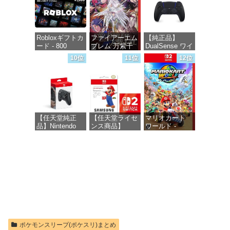
Robloxギフトカ
ファイアーエム
【純正品】
ード - 800
ブレム 万紫千
DualSense ワイ
Robux 【限定バ
紅 -Switch2
ヤレスコントロ
10位
11位
12位
ーチャルアイテ
ーラー ミッド
ムを含む】
ナイト ブラッ
価格：¥8,979
【オンラインゲ
ク(CFI-
ームコード】
ZCT2J01)
ロブロックス |
オンラインコー
価格：¥10,737
ド版
【任天堂純正
【任天堂ライセ
マリオカート
品】Nintendo
ンス商品】
ワールド -
価格：¥1,300
Switch 2 Proコ
Samsung
Switch2
ントローラー
microSD
Express Card
価格：¥8,564
256GB for
価格：¥9,980
Nintendo Switch
2(サムスン マイ
クロSDエクス
プレスカード
256GB)
【Amazon.co.jp
限定特典】
Nintendo S
ポケモンスリープ(ポケスリ)まとめ