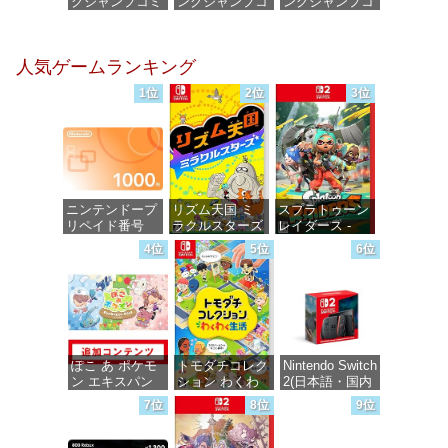
グジャンプコミ
ングジャンプコ
ングジャンプコ
ックスDIGITAL)
ミックス
ミックス
DIGITAL)
DIGITAL)
価格：¥100
人気ゲームランキング
価格：¥100
価格：¥100
1位
2位
3位
ニンテンドープ
リズム天国 ミ
スプラトゥーン
リペイド番号
ラクルスターズ
レイダース -
1000円|オンラ
-Switch
Switch2
4位
5位
6位
インコード版
価格：¥5,645
価格：¥6,447
価格：¥1,000
ぽこ あ ポケモ
トモダチコレク
Nintendo Switch
ン エキスパン
ション わくわ
2(日本語・国内
ションパス|オン
く生活 -Switch
専用)
7位
8位
9位
ラインコード版
価格：¥6,145
価格：¥55,491
価格：¥4,400