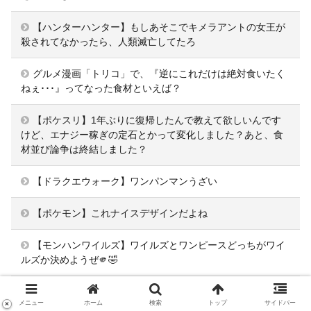
【ハンターハンター】もしあそこでキメラアントの女王が
殺されてなかったら、人類滅亡してたろ
グルメ漫画「トリコ」で、『逆にこれだけは絶対食いたく
ねぇ･･･』ってなった食材といえば？
【ポケスリ】1年ぶりに復帰したんで教えて欲しいんです
けど、エナジー稼ぎの定石とかって変化しました？あと、食
材並び論争は終結しました？
【ドラクエウォーク】ワンパンマンうざい
【ポケモン】これナイスデザインだよね
【モンハンワイルズ】ワイルズとワンピースどっちがワイ
ルズか決めようぜ🫵🤣
【ゼンゼロ】ンナはリリースからやってるけど 未だに強攻
メニュー
ホーム
検索
トップ
サイドバー
×
と撃破がどういうロールなのか知らンナ