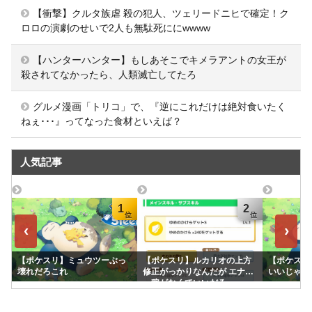
【衝撃】クルタ族虐 殺の犯人、ツェリードニヒで確定！ク
ロロの演劇のせいで2人も無駄死ににwwww
【ハンターハンター】もしあそこでキメラアントの女王が
殺されてなかったら、人類滅亡してたろ
グルメ漫画「トリコ」で、『逆にこれだけは絶対食いたく
ねぇ･･･』ってなった食材といえば？
人気記事
1
2
‹
›
【ポケスリ】ミュウツーぶっ
【ポケスリ】ルカリオの上方
【ポケスリ
壊れだろこれ
修正がっかりなんだが エナジ
いいじゃん
ー稼がなくていいだろ