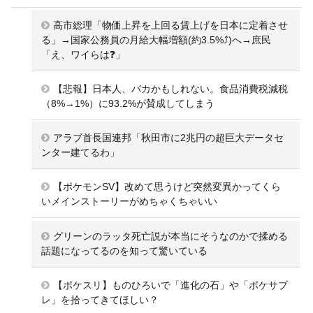
高市総理「物価上昇を上回る賃上げを日本に定着させ
る」→国家公務員の月給大幅増額(約3.5%⤴)へ→庶民
「え、ワイらは❓」
【悲報】日本人、バカかもしれない。食品消費税減税
（8%→1%）に93.2%が賛成してしまう
アラブ首長国連邦「秋田市に2兆円の超巨大データセ
ンター建てるわ」
【ポケモンSV】改めて思うけど突然変異かってくら
いメインストーリーがめちゃくちゃいい
グリーンのラッタ死亡説が本当にそうなのかで揉める
話題になってるのを知って驚いている
【ポケスリ】ものひろいで「進化の石」や「ポケサブ
レ」を拾ってきてほしい？