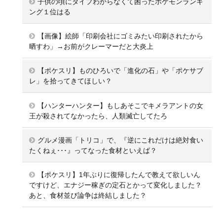
子供の頃にタイプわからなくて困ったポケモンランキ
ング１位はる
【画像】絵師「印刷会社にゴミみたい印刷されたから
晒すわ」→お前がクレーマーだと大炎上
【ポケスリ】ものひろいで「進化の石」や「ポケサブ
レ」を拾ってきてほしい？
【ハンターハンター】もしあそこでキメラアントの女
王が殺されてなかったら、人類滅亡してたろ
グルメ漫画「トリコ」で、『逆にこれだけは絶対食い
たくねぇ･･･』ってなった食材といえば？
【ポケスリ】1年ぶりに復帰したんで教えて欲しいん
ですけど、エナジー稼ぎの定石とかって変化しました？
あと、食材並び論争は終結しました？