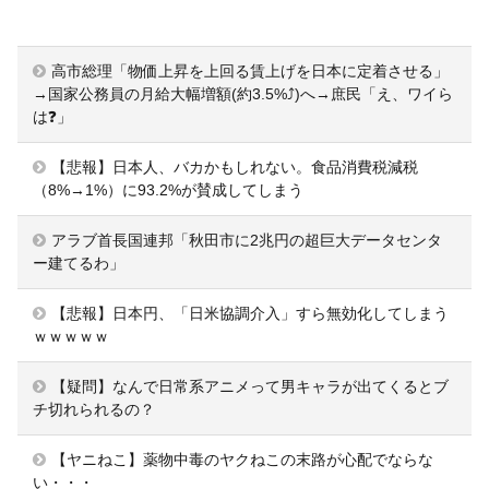
高市総理「物価上昇を上回る賃上げを日本に定着させる」
→国家公務員の月給大幅増額(約3.5%⤴)へ→庶民「え、ワイら
は❓」
【悲報】日本人、バカかもしれない。食品消費税減税
（8%→1%）に93.2%が賛成してしまう
アラブ首長国連邦「秋田市に2兆円の超巨大データセンタ
ー建てるわ」
【悲報】日本円、「日米協調介入」すら無効化してしまう
ｗｗｗｗｗ
【疑問】なんで日常系アニメって男キャラが出てくるとブ
チ切れられるの？
【ヤニねこ】薬物中毒のヤクねこの末路が心配でならな
い・・・