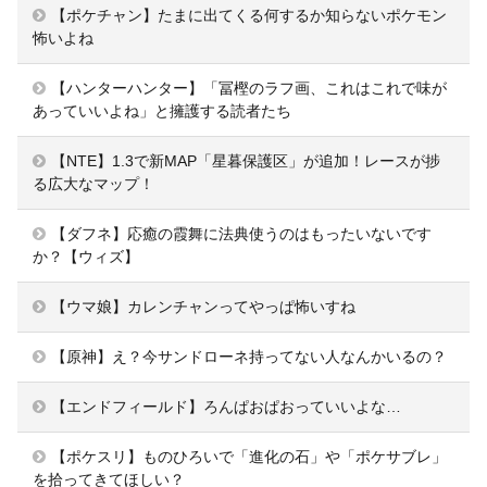
【ポケチャン】たまに出てくる何するか知らないポケモン
怖いよね
【ハンターハンター】「冨樫のラフ画、これはこれで味が
あっていいよね」と擁護する読者たち
【NTE】1.3で新MAP「星暮保護区」が追加！レースが捗
る広大なマップ！
【ダフネ】応癒の霞舞に法典使うのはもったいないです
か？【ウィズ】
【ウマ娘】カレンチャンってやっぱ怖いすね
【原神】え？今サンドローネ持ってない人なんかいるの？
【エンドフィールド】ろんぱおぱおっていいよな…
【ポケスリ】ものひろいで「進化の石」や「ポケサブレ」
を拾ってきてほしい？