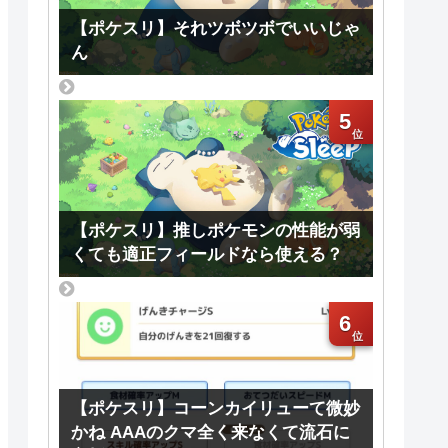
【ポケスリ】それツボツボでいいじゃ
ん
5
【ポケスリ】推しポケモンの性能が弱
くても適正フィールドなら使える？
6
【ポケスリ】コーンカイリューて微妙
かね AAAのクマ全く来なくて流石に