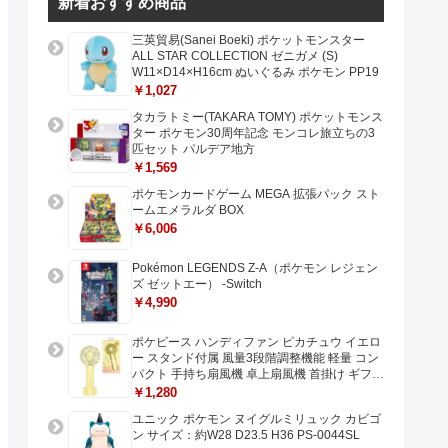
新着おすすめ商品
三英貿易(Sanei Boeki) ポケットモンスター
ALL STAR COLLECTION ゼニガメ (S)
W11×D14×H16cm ぬいぐるみ ポケモン PP19
￥1,027
タカラトミー(TAKARA TOMY) ポケットモンス
ター ポケモン30周年記念 モンコレ旅立ちの3
匹セット パルデア地方
￥1,569
ポケモンカードゲーム MEGA 拡張パック スト
ームエメラルダ BOX
￥6,006
Pokémon LEGENDS Z-A（ポケモン レジェン
ズ ゼットエー） -Switch
￥4,990
ポケピース ハンディファン ピカチュウ イエロ
ー スタンド付属 風量3段階調整機能 軽量 コン
パクト 手持ち扇風機 卓上扇風機 首掛け ギフト
プレゼントに最適 USB充電 Type-C対応
￥1,280
ユニック ポケモン ヌイグルミリュック カビゴ
ン サイズ：約W28 D23.5 H36 PS-0044SL