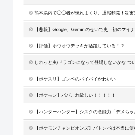
熊本県内で◯◯者が現れまくり、通報頻発！災害
【悲報】Google、Geminiのせいで史上初のマ
【評価】ホウオウデッキが活躍している！？
しれっと虫/ドラゴンになって登場しないかな つ
【ポケスリ】ゴンベのバイバイかわいい
【ポケモン】パパこれ欲しい！！！！！
【ハンターハンター】シズクの念能力「デメちゃ
【ポケモンチャンピオンズ】バトンパは本当に使