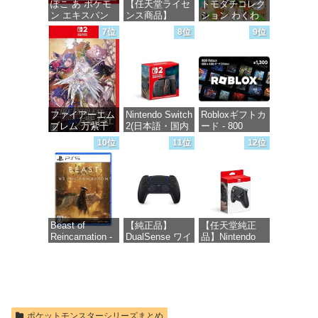
ぽこ あ ポケモ
【任天堂ライセ
トモダチコレク
ン エキスパン
ンス商品】
ション わくわ
ションパス|オン
Samsung
く生活 -Switch
7位
8位
9位
ラインコード版
microSD
Express Card
価格：¥6,155
256GB for
価格：¥4,400
Nintendo Switch
2(サムスン マイ
クロSDエクス
プレスカード
ファイアーエム
Nintendo Switch
Robloxギフトカ
256GB)
ブレム 万紫千
2(日本語・国内
ード - 800
【Amazon.co.jp
紅 -Switch2
専用)
Robux 【限定バ
限定特典】
10位
11位
12位
ーチャルアイテ
Nintendo S
ムを含む】
価格：¥8,979
価格：¥55,871
【オンラインゲ
価格：¥9,400
ームコード】
ロブロックス |
オンラインコー
ド版
Beast of
【純正品】
【任天堂純正
Reincarnation -
DualSense ワイ
品】Nintendo
価格：¥1,300
PS5 【特典】プ
ヤレスコントロ
Switch 2 Proコ
ロダクトコード
ーラー ミッド
ントローラー
封入
ナイト ブラッ
ク(CFI-
価格：¥9,980
ZCT2J01)
価格：¥7,286
ポケットモンスターシリーズまとめ
価格：¥10,737