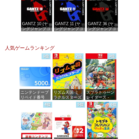
GANTZ 10 (ヤ
GANTZ 11 (ヤ
GANTZ 36 (ヤ
ングジャンプコ
ングジャンプコ
ングジャンプコ
ミックス
ミックス
ミックス
DIGITAL)
DIGITAL)
DIGITAL)
人気ゲームランキング
価格：¥100
価格：¥100
価格：¥100
1位
2位
3位
ニンテンドープ
リズム天国 ミ
スプラトゥーン
リペイド番号
ラクルスターズ
レイダース -
5000円|オンラ
-Switch
Switch2
4位
5位
6位
インコード版
価格：¥5,645
価格：¥6,455
価格：¥5,000