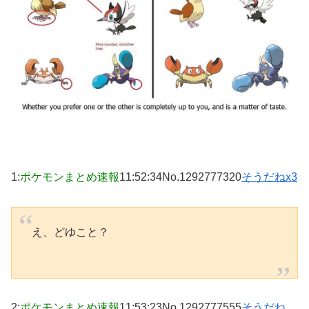
1
:
ポケモンまとめ速報
11:52:34
No.1292777320
そうだねx3
え、どゆこと？
2
:
ポケモンまとめ速報
11:53:23
No.1292777555
そうだね