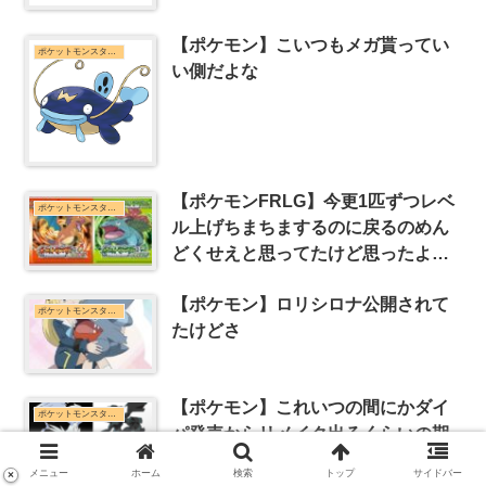
【ポケモン】こいつもメガ貰ってい
ポケットモンスターシリーズまとめ
い側だよな
【ポケモンFRLG】今更1匹ずつレベ
ポケットモンスターシリーズまとめ
ル上げちまちまするのに戻るのめん
どくせえと思ってたけど思ったより
楽しいな…
【ポケモン】ロリシロナ公開されて
ポケットモンスターシリーズまとめ
たけどさ
【ポケモン】これいつの間にかダイ
ポケットモンスターシリーズまとめ
パ発売からリメイク出るくらいの期
間経ってたのか
メニュー
ホーム
検索
トップ
サイドバー
×