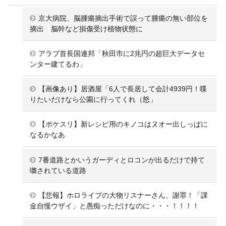
京大病院、脳腫瘍摘出手術で誤って腫瘍の無い部位を
摘出 脳幹など損傷受け植物状態に
アラブ首長国連邦「秋田市に2兆円の超巨大データセ
ンター建てるわ」
【画像あり】居酒屋「6人で長居して会計4939円！喋
りたいだけなら公園に行ってくれ（怒」
【ポケスリ】新レシピ用のキノコはヌオー出しっぱに
なるかなあ
7番道路とかいうガーディとロコンが出るだけで持て
囃されている道路
【悲報】ホロライブの大物リスナーさん、謝罪！「課
金自慢ウザイ」と愚痴っただけなのに・・・！！！！