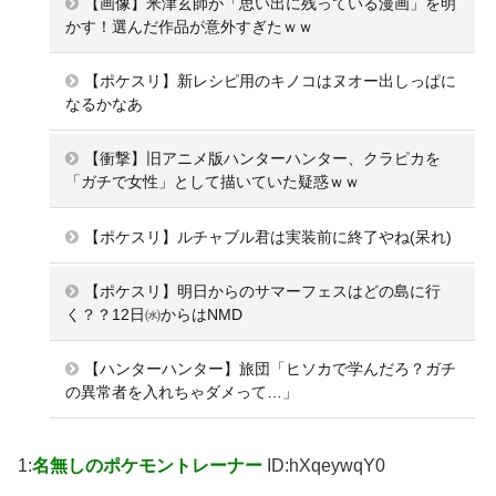
【画像】米津玄師が「思い出に残っている漫画」を明
かす！選んだ作品が意外すぎたｗｗ
【ポケスリ】新レシピ用のキノコはヌオー出しっぱに
なるかなあ
【衝撃】旧アニメ版ハンターハンター、クラピカを
「ガチで女性」として描いていた疑惑ｗｗ
【ポケスリ】ルチャブル君は実装前に終了やね(呆れ)
【ポケスリ】明日からのサマーフェスはどの島に行
く？？12日㈬からはNMD
【ハンターハンター】旅団「ヒソカで学んだろ？ガチ
の異常者を入れちゃダメって…」
1:
名無しのポケモントレーナー
ID:hXqeywqY0