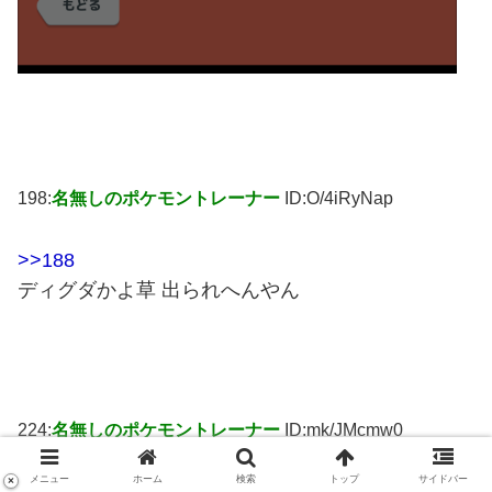
198:
名無しのポケモントレーナー
ID:O/4iRyNap
>>188
ディグダかよ草 出られへんやん
224:
名無しのポケモントレーナー
ID:mk/JMcmw0
メニュー
ホーム
検索
トップ
サイドバー
×
7時間寝てるやつ、全員バカですw