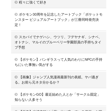
程々に強くて好き
ポケモン30周年を記念したアートブック「ポケットモ
ンスター ビジュアルアートブック」が三冊同時発売決
定！
スカバイでナゲハシ、ウツリ、フデヤナギ、シナベ、
オトナシ、マルイのブルーベリー学園部員の手持ちタイ
プ予想
【ポケモン】バンギラスって人気のわりにNPCの手持
ちにいた事無い気がする
【画像】ジャンプ人気漫画最新刊の表紙、ヤバ過ぎ
る。お前ら元ネタ分かるか？
【ポケモンGO】最近始めた人とか「サークル固定」
知らない人多そう