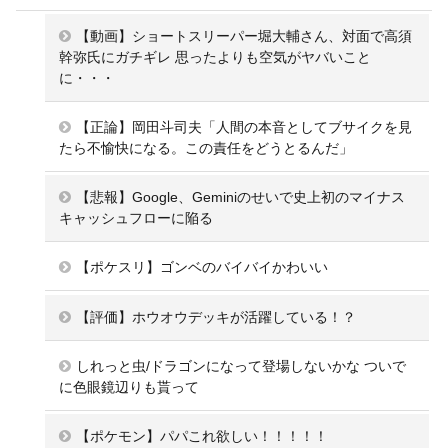
【動画】ショートスリーパー堀大輔さん、対面で高須
幹弥氏にガチギレ 思ったよりも空気がヤバいこと
に・・・
【正論】岡田斗司夫「人間の本音としてブサイクを見
たら不愉快になる。この責任をどうとるんだ」
【悲報】Google、Geminiのせいで史上初のマイナス
キャッシュフローに陥る
【ポケスリ】ゴンベのバイバイかわいい
【評価】ホウオウデッキが活躍している！？
しれっと虫/ドラゴンになって登場しないかな ついで
に色眼鏡辺りも貰って
【ポケモン】パパこれ欲しい！！！！！