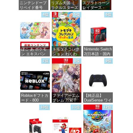
ニンテンドープ
リズム天国 ミ
スプラトゥーン
リペイド番号
ラクルスターズ
レイダース -
1000円|オンラ
-Switch
Switch2
4位
5位
6位
インコード版
価格：¥5,645
価格：¥6,446
価格：¥1,000
ぽこ あ ポケモ
トモダチコレク
Nintendo Switch
ン エキスパン
ション わくわ
2(日本語・国内
ションパス|オン
く生活 -Switch
専用)
7位
8位
9位
ラインコード版
価格：¥6,145
価格：¥55,491
価格：¥4,400
Robloxギフトカ
ファイアーエム
【純正品】
ード - 800
ブレム 万紫千
DualSense ワイ
Robux 【限定バ
紅 -Switch2
ヤレスコントロ
10位
11位
12位
ーチャルアイテ
ーラー ミッド
ムを含む】
ナイト ブラッ
価格：¥8,979
【オンラインゲ
ク(CFI-
ームコード】
ZCT2J01)
ロブロックス |