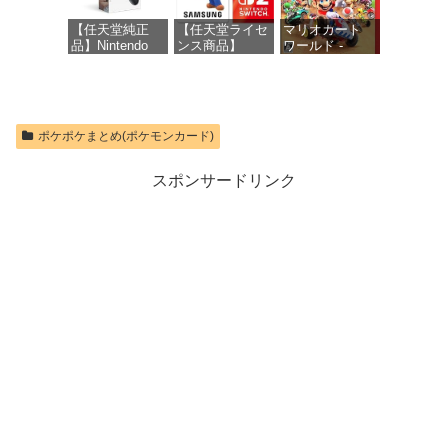
オンラインコー
価格：¥10,737
ド版
【任天堂純正
【任天堂ライセ
マリオカート
品】Nintendo
ンス商品】
ワールド -
価格：¥1,300
Switch 2 Proコ
Samsung
Switch2
ントローラー
microSD
Express Card
価格：¥8,564
256GB for
価格：¥9,980
Nintendo Switch
ポケポケまとめ(ポケモンカード)
2(サムスン マイ
クロSDエクス
プレスカード
スポンサードリンク
256GB)
【Amazon.co.jp
限定特典】
Nintendo S
価格：¥9,299