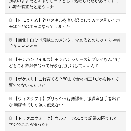
強敵のままだと困るから三下として処理した感があってすご
い舞台装置だと思うンナ
【NTEまとめ】釣りスキルを言い訳にしてカオス引いたホ
モはただのホモになってしまった
【画像】白ひげ海賊団のメンツ、今見るとめちゃくちゃ弱
そうｗｗｗｗｗ
【モンハンワイルズ】モンハンシリーズ初プレイなんだけ
どもこれ救難信号って好きなだけ出していいん？
【ポケスリ】これ育てる？80まで食材補正1だから怖くて
育ててないんだけど
【ウィズダフネ】プリッシュは無課金、微課金は手を出す
な 廃課金でしか強く使えない
【ドラクエウォーク】ウルノーガS1まで記録69匹でした
マジでこころ濁ったわ