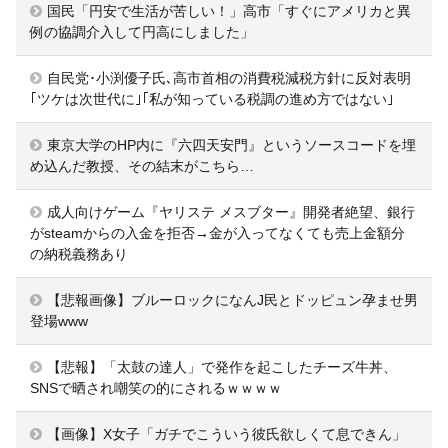
国民「円安で生活が苦しい！」高市「すぐにアメリカと異
例の協調介入して円高にしました」
自民党･小渕優子氏､高市首相の消費税減税方針に反対表明
｢ツケは次世代に｣｢私が知っている税調の進め方ではない｣
東京大学のHP内に『六四天安門』というソースコードを埋
め込んだ教授、その結末がこちら…
成人向けゲーム『ヤリステ メスブター』開発者絶望、銀行
がsteamからの入金を拒否→金が入ってなくても売上金額分
の納税義務あり
【悲報画像】ブルーロックになんJ民とドッピュン孕ませ男
登場www
【悲報】「太鼓の達人」で発作を起こしたチーズ牛丼、
SNSで晒され嘲笑の的にされるｗｗｗｗ
【画像】X女子「ガチでこういう彼氏欲しくて息できん」