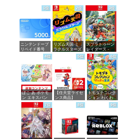
1位
2位
3位
ニンテンドープ
リズム天国 ミ
スプラトゥーン
リペイド番号
ラクルスターズ
レイダース -
5000円|オンラ
-Switch
Switch2
4位
5位
6位
インコード版
価格：¥5,645
価格：¥6,455
価格：¥5,000
ぽこ あ ポケモ
【任天堂ライセ
トモダチコレク
ン エキスパン
ンス商品】
ション わくわ
ションパス|オン
Samsung
く生活 -Switch
7位
8位
9位
ラインコード版
microSD
Express Card
価格：¥6,155
256GB for
価格：¥4,400
Nintendo Switch
2(サムスン マイ
クロSDエクス
プレスカード