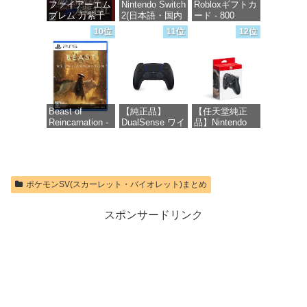
ファイアーエム
Nintendo Switch
Robloxギフトカ
256GB)
ブレム 万紫千
2(日本語・国内
ード - 800
【Amazon.co.jp
紅 -Switch2
専用)
Robux 【限定バ
限定特典】
10位
11位
12位
ーチャルアイテ
Nintendo S
ムを含む】
価格：¥8,979
価格：¥55,603
【オンラインゲ
価格：¥9,980
ームコード】
ロブロックス |
オンラインコー
ド版
Beast of
【純正品】
【任天堂純正
Reincarnation -
DualSense ワイ
品】Nintendo
価格：¥1,300
PS5 【特典】プ
ヤレスコントロ
Switch 2 Proコ
ロダクトコード
ーラー ミッド
ントローラー
封入
ナイト ブラッ
ク(CFI-
価格：¥9,581
ZCT2J01)
価格：¥7,286
ポケモンSV(スカーレット・バイオレット)まとめ
価格：¥10,737
スポンサードリンク