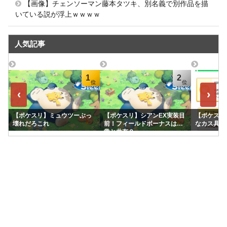
【画像】チェンソーマン藤本タツキ、別名義で別作品を描
いている説が浮上ｗｗｗｗ
人気記事
1
2
‹
›
【ポケスリ】ミュウツーぶっ
【ポケスリ】シアンEX実装目
【ポケスリ
壊れだろこれ
前！フィールドボーナスは通
なカス具合
常と共有？