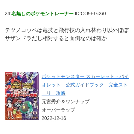
24:
名無しのポケモントレーナー
ID:CO9EGiXi0
テツノコウベは竜技と飛行技の入れ替わり以外ほぼ
サザンドラだし相対すると面倒なのは確か
ポケットモンスター スカーレット・バイ
オレット 公式ガイドブック 完全スト
ーリー攻略
元宮秀介＆ワンナップ
オーバーラップ
2022-12-16