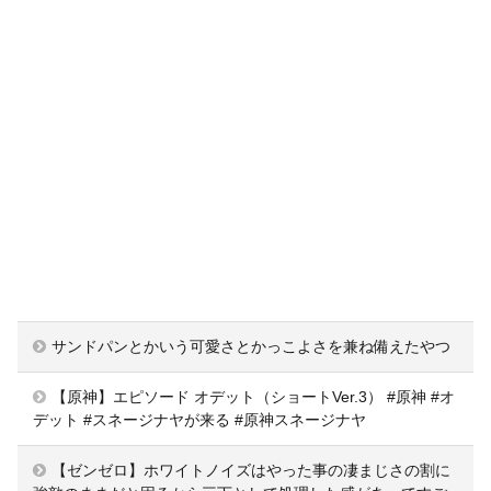
サンドパンとかいう可愛さとかっこよさを兼ね備えたやつ
【原神】エピソード オデット（ショートVer.3） #原神 #オ
デット #スネージナヤが来る #原神スネージナヤ
【ゼンゼロ】ホワイトノイズはやった事の凄まじさの割に