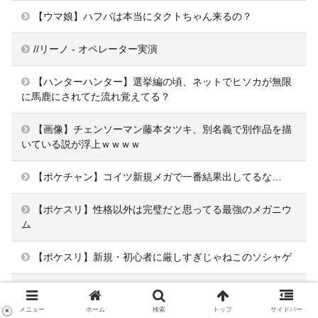
【ウマ娘】ハフバは本当にタクトちゃん来るの？
//リーノ - オペレーター実演
【ハンターハンター】選挙編の頃、ネットでヒソカが無限
に馬鹿にされてた流れ覚えてる？
【画像】チェンソーマン藤本タツキ、別名義で別作品を描
いている説が浮上ｗｗｗｗ
【ポケチャン】コイツ新規メガで一番結果出してるな…
【ポケスリ】性格以外は完璧だと思ってる最強のメガニウ
ム
【ポケスリ】新規・初心者に厳しすぎじゃねこのソシャゲ
【原神】原神のセルランが強すぎる…スタレの売上前年比
32%減はヤバすぎだろ
メニュー
ホーム
検索
トップ
サイドバー
×