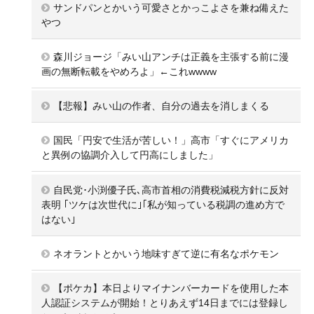
サンドパンとかいう可愛さとかっこよさを兼ね備えた
やつ
森川ジョージ「みい山アンチは正義を主張する前に漫
画の無断転載をやめろよ」←これwwww
【悲報】みい山の作者、自分の過去を消しまくる
国民「円安で生活が苦しい！」高市「すぐにアメリカ
と異例の協調介入して円高にしました」
自民党･小渕優子氏､高市首相の消費税減税方針に反対
表明 ｢ツケは次世代に｣｢私が知っている税調の進め方で
はない｣
ネオラントとかいう地味すぎて逆に有名なポケモン
【ポケカ】本日よりマイナンバーカードを使用した本
人認証システムが開始！とりあえず14日までには登録し