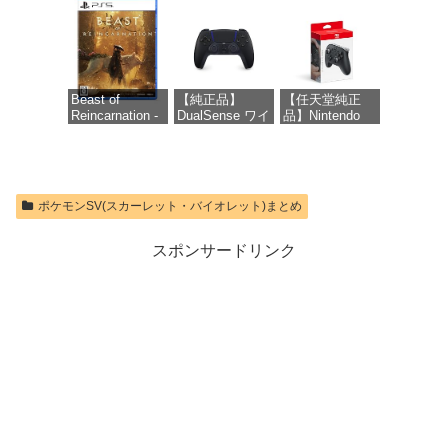
ムを含む】
価格：¥8,979
価格：¥55,603
【オンラインゲ
価格：¥9,400
ームコード】
ロブロックス |
オンラインコー
ド版
Beast of
【純正品】
【任天堂純正
Reincarnation -
DualSense ワイ
品】Nintendo
価格：¥1,300
PS5 【特典】プ
ヤレスコントロ
Switch 2 Proコ
ロダクトコード
ーラー ミッド
ントローラー
封入
ナイト ブラッ
ク(CFI-
価格：¥9,980
ZCT2J01)
価格：¥7,286
ポケモンSV(スカーレット・バイオレット)まとめ
価格：¥10,737
スポンサードリンク