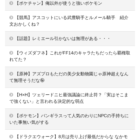
【ポケチャン】俺以外が使うと強いポケモン
【競馬】アスコットにいる武豊騎手とルメール騎手 紹介
文おかしくね？
【話題】レミエール引かないは無理がある・・・
【ウィズダフネ】これがFF14のキャラたちだったら覇権取
れてた？
【原神】アズプロもただの美少女動物園じゃ原神超えなん
て無理そうだな🤪
【H×H】ツェリードニヒ最強議論に終止符？「実はそこま
で強くない」と言われる決定的な弱点
【ポケモン】バンギラスって人気のわりにNPCの手持ちに
いた事無い気がする
【ドラクエウォーク】8月は売り上げ最低だからな なかモ