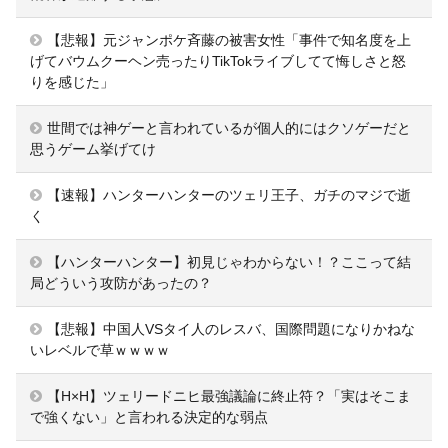
【悲報】元ジャンポケ斉藤の被害女性「事件で知名度を上
げてバウムクーヘン売ったりTikTokライブしてて悔しさと怒
りを感じた」
世間では神ゲーと言われているが個人的にはクソゲーだと
思うゲーム挙げてけ
【速報】ハンターハンターのツェリ王子、ガチのマジで逝
く
【ハンターハンター】初見じゃわからない！？ここって結
局どういう攻防があったの？
【悲報】中国人VSタイ人のレスバ、国際問題になりかねな
いレベルで草ｗｗｗｗ
【H×H】ツェリードニヒ最強議論に終止符？「実はそこま
で強くない」と言われる決定的な弱点