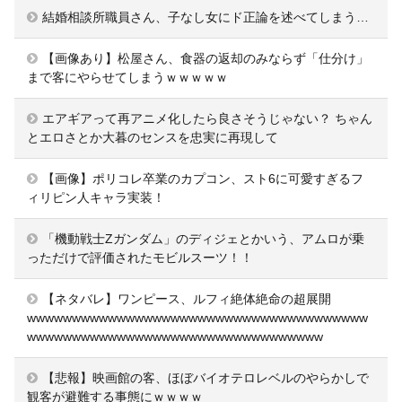
結婚相談所職員さん、子なし女にド正論を述べてしまう…
【画像あり】松屋さん、食器の返却のみならず「仕分け」
まで客にやらせてしまうｗｗｗｗｗ
エアギアって再アニメ化したら良さそうじゃない？ ちゃん
とエロさとか大暮のセンスを忠実に再現して
【画像】ポリコレ卒業のカプコン、スト6に可愛すぎるフ
ィリピン人キャラ実装！
「機動戦士Ζガンダム」のディジェとかいう、アムロが乗
っただけで評価されたモビルスーツ！！
【ネタバレ】ワンピース、ルフィ絶体絶命の超展開
wwwwwwwwwwwwwwwwwwwwwwwwwwwwwwwwwwwwww
wwwwwwwwwwwwwwwwwwwwwwwwwwwwwwwww
【悲報】映画館の客、ほぼバイオテロレベルのやらかしで
観客が避難する事態にｗｗｗｗ