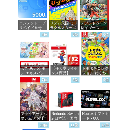
ニンテンドープ
リズム天国 ミ
スプラトゥーン
リペイド番号
ラクルスターズ
レイダース -
5000円|オンラ
-Switch
Switch2
4位
5位
6位
インコード版
価格：¥5,645
価格：¥6,455
価格：¥5,000
ぽこ あ ポケモ
【任天堂ライセ
トモダチコレク
ン エキスパン
ンス商品】
ション わくわ
ションパス|オン
Samsung
く生活 -Switch
7位
8位
9位
ラインコード版
microSD
Express Card
価格：¥6,155
256GB for
価格：¥4,400
Nintendo Switch
2(サムスン マイ
クロSDエクス
プレスカード
ファイアーエム
Nintendo Switch
Robloxギフトカ
256GB)
ブレム 万紫千
2(日本語・国内
ード - 800
【Amazon.co.jp
紅 -Switch2
専用)
Robux 【限定バ
限定特典】
10位
11位
12位
ーチャルアイテ
Nintendo S