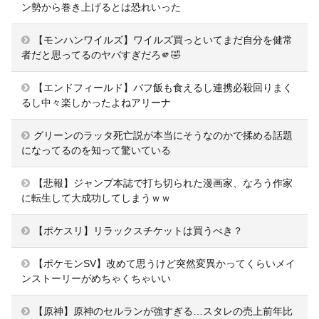
ン勢から巻き上げるとは恐れいった
【モンハンワイルズ】ワイルズ買っといてまだ自分を健常
者だと思ってるのヤバすぎだろ🫵🤣
【エンドフィールド】バフ飯も食えるし連携必殺回りまく
るし中々楽しかったよねアリーナ
グリーンのラッタ死亡説が本当にそうなのかで揉める話題
になってるのを知って驚いている
【悲報】ジャンプ本誌で打ち切られた漫画家、なろう作家
に転生して大成功してしまうｗｗ
【ポケスリ】リラックスチケットは買うべき？
【ポケモンSV】改めて思うけど突然変異かってくらいメイ
ンストーリーがめちゃくちゃいい
【原神】原神のセルランが強すぎる…スタレの売上前年比