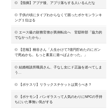
【指摘】アプデ後、アプリ落ちする人いるんだな
子供の頃にタイプわからなくて困ったポケモンランキ
ング１位はる
エース級の財務官僚が異例転出へ 官邸幹部「協力的
でなかったから」
【悲報】桐谷さん「人生かけて7億円貯めたのにガン
で死ぬかも。もっと素直に遊べばよかった。」
結婚相談所職員さん、子なし女にド正論を述べてしま
う…
【ポケスリ】リラックスチケットは買うべき？
【ポケモン】バンギラスって人気のわりにNPCの手持
ちにいた事無い気がする