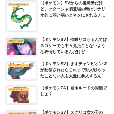
【ポケモン】SVからの復帰勢だけ
ポケットモンスターシリーズまとめ
ど、ツタージャ初登場の時はシナリ
オ的に弱い弱いとネタにされるチコ
リータより弱かったと知ってびっく
りしてる
【ポケモンSV】催眠リコちゃんてば
アニポケまとめ
スコゲーでも中々見たことないよう
な表情しているんだけど…
【ポケモンSV】まずチャンピオンズ
ポケモンSV(スカーレット・バイオレット)まとめ
が配信されたらこれまで対人戦やっ
たことない人も大量に参入するんだ
ろうけどさ
【ポケモンZA】君ホルードの同類で
ポケモンSV(スカーレット・バイオレット)まとめ
しょ？
【ポケモンSV】スグリは女の子の
ポケモンSV(スカーレット・バイオレット)まとめ