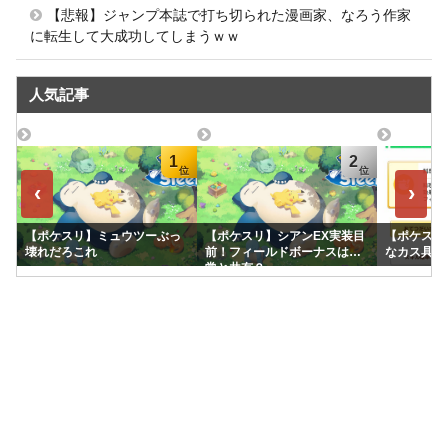
【悲報】ジャンプ本誌で打ち切られた漫画家、なろう作家
に転生して大成功してしまうｗｗ
人気記事
1
2
‹
›
【ポケスリ】ミュウツーぶっ
【ポケスリ】シアンEX実装目
【ポケスリ
壊れだろこれ
前！フィールドボーナスは通
なカス具合
常と共有？