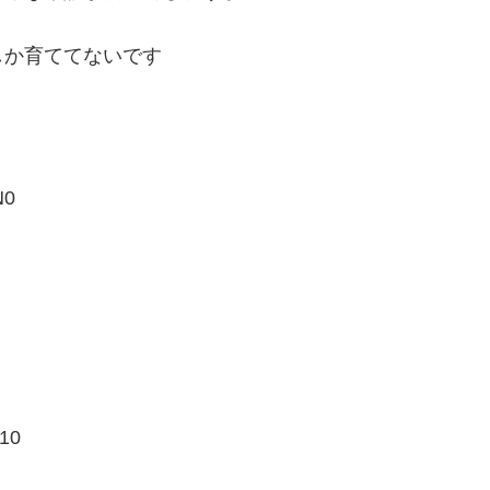
しか育ててないです
N0
10