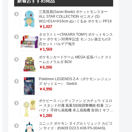
新着おすすめ商品
三英貿易(Sanei Boeki) ポケットモンスター
ALL STAR COLLECTION ゼニガメ (S)
W11×D14×H16cm ぬいぐるみ ポケモン PP19
￥1,027
タカラトミー(TAKARA TOMY) ポケットモンス
ター ポケモン30周年記念 モンコレ旅立ちの3
匹セット パルデア地方
￥1,569
ポケモンカードゲーム MEGA 拡張パック スト
ームエメラルダ BOX
￥6,006
Pokémon LEGENDS Z-A（ポケモン レジェン
ズ ゼットエー） -Switch
￥4,990
ポケピース ハンディファン ピカチュウ イエロ
ー スタンド付属 風量3段階調整機能 軽量 コン
パクト 手持ち扇風機 卓上扇風機 首掛け ギフト
プレゼントに最適 USB充電 Type-C対応
￥1,280
ユニック ポケモン ヌイグルミリュック カビゴ
ン サイズ：約W28 D23.5 H36 PS-0044SL