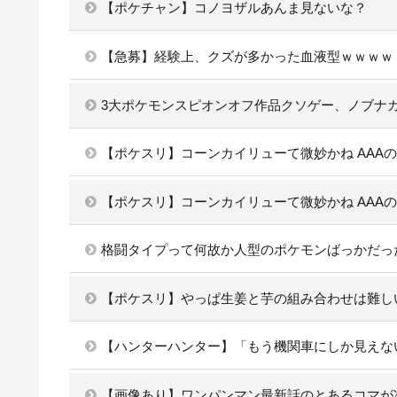
【ポケチャン】コノヨザルあんま見ないな？
【急募】経験上、クズが多かった血液型ｗｗｗｗ
3大ポケモンスピオンオフ作品クソゲー、ノブナ
【ポケスリ】コーンカイリューて微妙かね AAA
【ポケスリ】コーンカイリューて微妙かね AAA
格闘タイプって何故か人型のポケモンばっかだっ
【ポケスリ】やっぱ生姜と芋の組み合わせは難し
【ハンターハンター】「もう機関車にしか見えな
【画像あり】ワンパンマン最新話のとあるコマが