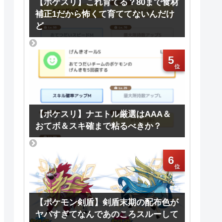
【ポケスリ】これ育てる？80まで食材
補正1だから怖くて育ててないんだけ
ど
5
【ポケスリ】ナエトル厳選はAAA＆
おてボ＆スキ確まで粘るべきか？
6
【ポケモン剣盾】剣盾末期の配布色が
ヤバすぎてなんであのころスルーして