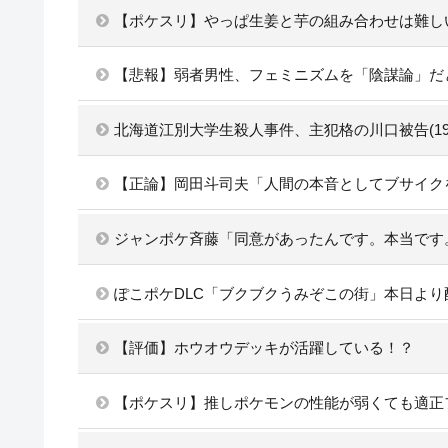
【ポケスリ】やっぱ生姜と芋の組み合わせは難し
【悲報】弱者男性、フェミニズムを「陰謀論」だ
北海道江別大学生殺人事件、主犯格の川口被告(1
【正論】岡田斗司夫「人間の本音としてブサイク
ジャンポケ斉藤「同意があったんです。本当です
ぽこポケDLC「ブクブクうみぞこの街」本日より配信
【評価】ホウオウデッキが活躍している！？
【ポケスリ】推しポケモンの性能が弱くても適正