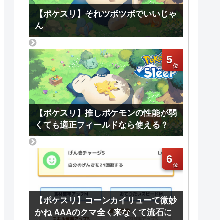
【ポケスリ】それツボツボでいいじゃ
ん
5
【ポケスリ】推しポケモンの性能が弱
くても適正フィールドなら使える？
6
【ポケスリ】コーンカイリューて微妙
かね AAAのクマ全く来なくて流石に