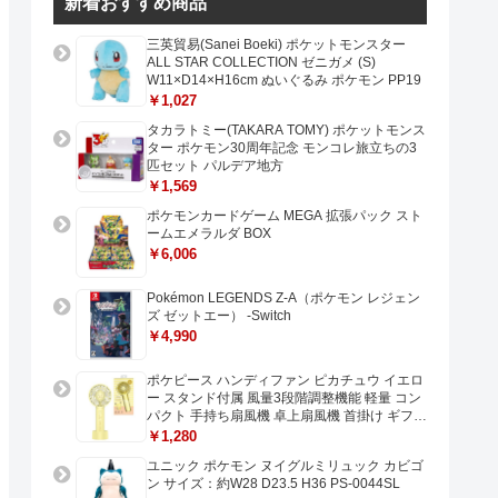
新着おすすめ商品
三英貿易(Sanei Boeki) ポケットモンスター
ALL STAR COLLECTION ゼニガメ (S)
W11×D14×H16cm ぬいぐるみ ポケモン PP19
￥1,027
タカラトミー(TAKARA TOMY) ポケットモンス
ター ポケモン30周年記念 モンコレ旅立ちの3
匹セット パルデア地方
￥1,569
ポケモンカードゲーム MEGA 拡張パック スト
ームエメラルダ BOX
￥6,006
Pokémon LEGENDS Z-A（ポケモン レジェン
ズ ゼットエー） -Switch
￥4,990
ポケピース ハンディファン ピカチュウ イエロ
ー スタンド付属 風量3段階調整機能 軽量 コン
パクト 手持ち扇風機 卓上扇風機 首掛け ギフト
プレゼントに最適 USB充電 Type-C対応
￥1,280
ユニック ポケモン ヌイグルミリュック カビゴ
ン サイズ：約W28 D23.5 H36 PS-0044SL