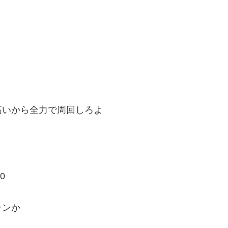
高いから全力で周回しろよ
0
ランか