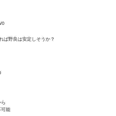
W0
れば野良は安定しそうか？
0
から
不可能