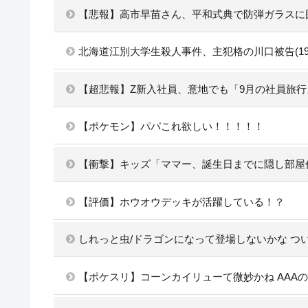
【悲報】高市早苗さん、平和式典で防弾ガラスに
北海道江別大学生殺人事件、主犯格の川口被告(1
【超悲報】Z新入社員、意地でも「9月の社員旅
【ポケモン】パパこれ欲しい！！！！！
【衝撃】キッズ「ママー、誕生日までに隠し部屋
【評価】ホウオウデッキが活躍している！？
しれっと虫/ドラゴンになって登場しないかな つ
【ポケスリ】コーンカイリューて微妙かね AAA