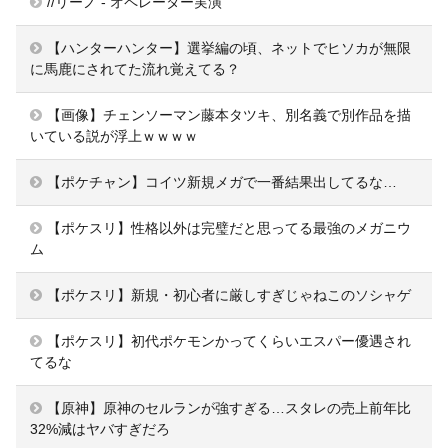
//リーノ - オペレーター実演
【ハンターハンター】選挙編の頃、ネットでヒソカが無限
に馬鹿にされてた流れ覚えてる？
【画像】チェンソーマン藤本タツキ、別名義で別作品を描
いている説が浮上ｗｗｗｗ
【ポケチャン】コイツ新規メガで一番結果出してるな…
【ポケスリ】性格以外は完璧だと思ってる最強のメガニウ
ム
【ポケスリ】新規・初心者に厳しすぎじゃねこのソシャゲ
【ポケスリ】初代ポケモンかってくらいエスパー優遇され
てるな
【原神】原神のセルランが強すぎる…スタレの売上前年比
32%減はヤバすぎだろ