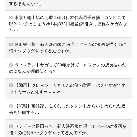
すぎませんか？」
東京五輪出場の元重量挙げ日本代表選手逮捕 コンビニで
卵2パックとしょうゆ1本(835円相当)万引きし店長をケガさせ
たか
尾田栄一郎、新人漫画家に喝「31ページの漫画を描くのに
何をウダウダやってるんですか」
ヴィンランドサガって20年かけてトルファンの成長描いた
のになんか評価低くね？
【動画】クレヨンしんちゃんの例の動画、バズリすぎてネ
ットミームと化すｗｗｗｗ
【悲報】落語家、亡くなったタレントからいじめられた過
去を告白する…
ワンピース尾田っち、新人漫画家に喝「31ページの漫画を
描くのに何をウダウダやってるんですか」