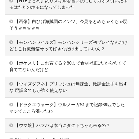
【NTEまとめ】釣りスキルを言い訳にしてカオス引いたホ
モはただのホモになってしまった
【画像】白ひげ海賊団のメンツ、今見るとめちゃくちゃ弱
そうｗｗｗｗｗ
【モンハンワイルズ】モンハンシリーズ初プレイなんだけ
どもこれ救難信号って好きなだけ出していいん？
【ポケスリ】これ育てる？80まで食材補正1だから怖くて
育ててないんだけど
【ウィズダフネ】プリッシュは無課金、微課金は手を出す
な 廃課金でしか強く使えない
【ドラクエウォーク】ウルノーガS1まで記録69匹でした
マジでこころ濁ったわ
【ウマ娘】ハフバは本当にタクトちゃん来るの？