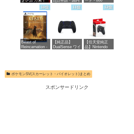
ブレム 万紫千
2(日本語・国内
ード - 800
【Amazon.co.jp
紅 -Switch2
専用)
Robux 【限定バ
限定特典】
10位
11位
12位
ーチャルアイテ
Nintendo S
ムを含む】
価格：¥8,979
価格：¥55,603
【オンラインゲ
価格：¥9,980
ームコード】
ロブロックス |
オンラインコー
ド版
Beast of
【純正品】
【任天堂純正
Reincarnation -
DualSense ワイ
品】Nintendo
価格：¥1,300
PS5 【特典】プ
ヤレスコントロ
Switch 2 Proコ
ロダクトコード
ーラー ミッド
ントローラー
封入
ナイト ブラッ
ク(CFI-
価格：¥9,581
ZCT2J01)
価格：¥7,286
ポケモンSV(スカーレット・バイオレット)まとめ
価格：¥10,737
スポンサードリンク