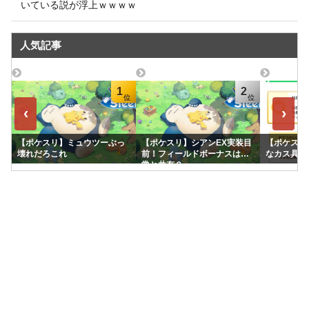
いている説が浮上ｗｗｗｗ
人気記事
1
2
‹
›
【ポケスリ】ミュウツーぶっ
【ポケスリ】シアンEX実装目
【ポケスリ
壊れだろこれ
前！フィールドボーナスは通
なカス具合
常と共有？