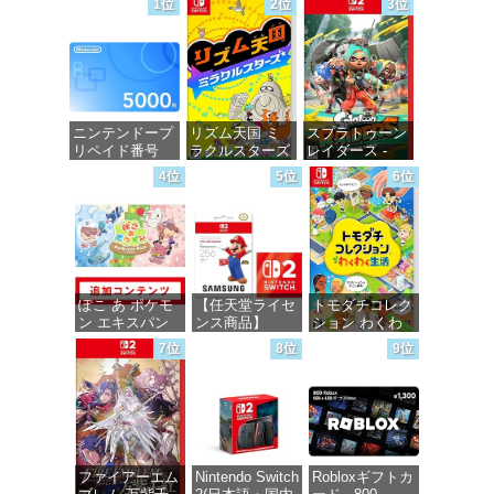
1位
2位
3位
ニンテンドープ
リズム天国 ミ
スプラトゥーン
リペイド番号
ラクルスターズ
レイダース -
5000円|オンラ
-Switch
Switch2
4位
5位
6位
インコード版
価格：¥5,645
価格：¥6,455
価格：¥5,000
ぽこ あ ポケモ
【任天堂ライセ
トモダチコレク
ン エキスパン
ンス商品】
ション わくわ
ションパス|オン
Samsung
く生活 -Switch
7位
8位
9位
ラインコード版
microSD
Express Card
価格：¥6,155
256GB for
価格：¥4,400
Nintendo Switch
2(サムスン マイ
クロSDエクス
プレスカード
ファイアーエム
Nintendo Switch
Robloxギフトカ
256GB)