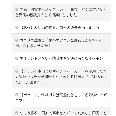
国民「円安で生活が苦しい！」高市「すぐにアメリカ
と異例の協調介入して円高にしました」
【悲報】みい山の作者、自分の過去を消しまくる
ココリコ遠藤妻「家のエアコン全部変えたら300万
円。高すぎませんか？」
ネオラントとかいう地味すぎて逆に有名なポケモン
【ポケカ】本日よりマイナンバーカードを使用した本
人認証システムが開始！とりあえず14日までには登録し
たほうがよさそう
【ポケスリ】性格以外は完璧だと思ってる最強のメガ
ニウム
なろう作家「円安で高市さん叩いてた奴ら、円高でも