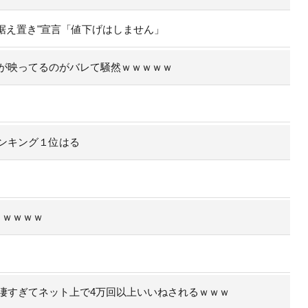
据え置き"宣言「値下げはしません」
が映ってるのがバレて騒然ｗｗｗｗｗ
ンキング１位はる
くｗｗｗｗ
凄すぎてネット上で4万回以上いいねされるｗｗｗ