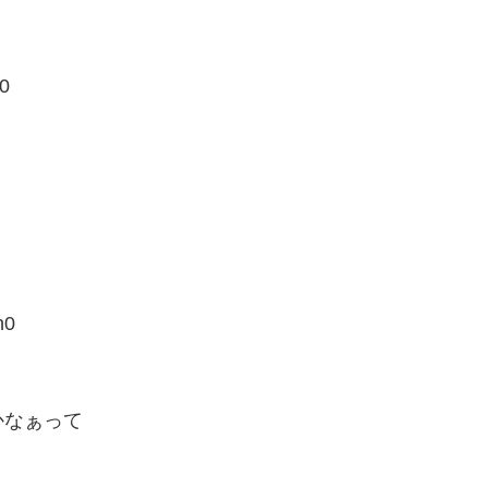
0
h0
かなぁって