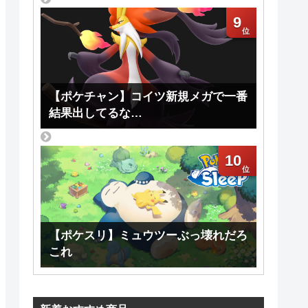
9
【ポケチャン】コイツ新規メガで一番
結果出してるな…
10
【ポケスリ】ミュウツーぶっ壊れだろ
これ