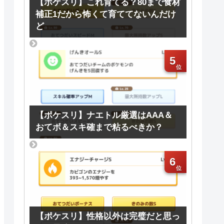
【ポケスリ】これ育てる？80まで食材
補正1だから怖くて育ててないんだけ
ど
5
【ポケスリ】ナエトル厳選はAAA＆
おてボ＆スキ確まで粘るべきか？
6
【ポケスリ】性格以外は完璧だと思っ