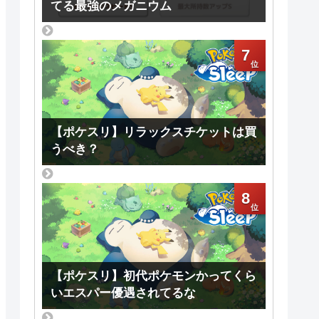
てる最強のメガニウム
7
【ポケスリ】リラックスチケットは買
うべき？
8
【ポケスリ】初代ポケモンかってくら
いエスパー優遇されてるな