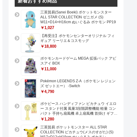
新着おすすめ商品
三英貿易(Sanei Boeki) ポケットモンスター
ALL STAR COLLECTION ゼニガメ (S)
W11×D14×H16cm ぬいぐるみ ポケモン PP19
￥1,027
【再受注】ポケモンセンターオリジナル フィ
ギュア リーリエ＆コスモッグ
￥18,800
ポケモンカードゲーム MEGA 拡張パック アビ
スアイ BOX
￥11,000
Pokémon LEGENDS Z-A（ポケモン レジェン
ズ ゼットエー） -Switch
￥4,790
ポケピース ハンディファン ピカチュウ イエロ
ー スタンド付属 風量3段階調整機能 軽量 コン
パクト 手持ち扇風機 卓上扇風機 首掛け ギフト
プレゼントに最適 USB充電 Type-C対応
￥1,280
三英貿易 ポケットモンスター ALL STAR
COLLECTION ピカチュウ(メスのすがた) (S)