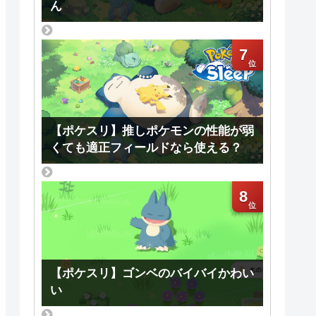
ん
7
【ポケスリ】推しポケモンの性能が弱
くても適正フィールドなら使える？
8
【ポケスリ】ゴンベのバイバイかわい
い