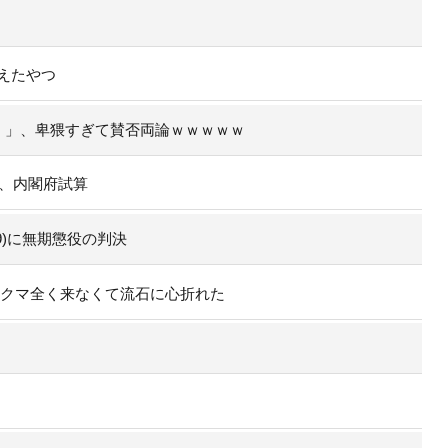
えたやつ
）」、卑猥すぎて賛否両論ｗｗｗｗｗ
で、内閣府試算
9)に無期懲役の判決
のクマ全く来なくて流石に心折れた