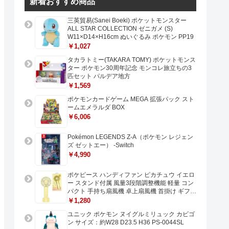
新着おすすめ商品
三英貿易(Sanei Boeki) ポケットモンスター
ALL STAR COLLECTION ゼニガメ (S)
W11×D14×H16cm ぬいぐるみ ポケモン PP19
￥1,027
タカラトミー(TAKARA TOMY) ポケットモンス
ター ポケモン30周年記念 モンコレ旅立ちの3
匹セット パルデア地方
￥1,569
ポケモンカードゲーム MEGA 拡張パック スト
ームエメラルダ BOX
￥6,006
Pokémon LEGENDS Z-A（ポケモン レジェン
ズ ゼットエー） -Switch
￥4,990
ポケピース ハンディファン ピカチュウ イエロ
ー スタンド付属 風量3段階調整機能 軽量 コン
パクト 手持ち扇風機 卓上扇風機 首掛け ギフト
プレゼントに最適 USB充電 Type-C対応
￥1,280
ユニック ポケモン ヌイグルミリュック カビゴ
ン サイズ：約W28 D23.5 H36 PS-0044SL