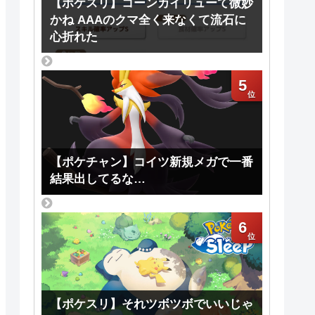
【ポケスリ】コーンカイリューて微妙
かね AAAのクマ全く来なくて流石に
心折れた
5
【ポケチャン】コイツ新規メガで一番
結果出してるな…
6
【ポケスリ】それツボツボでいいじゃ