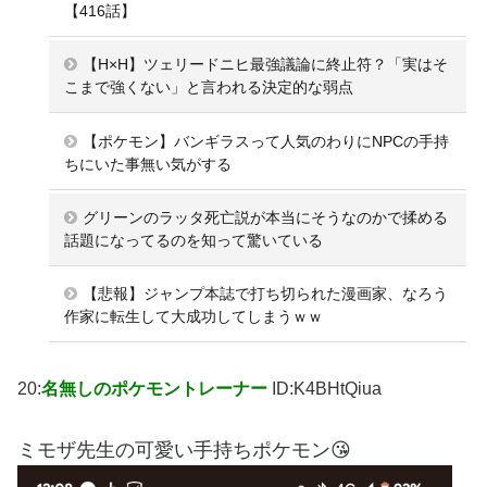
【416話】
【H×H】ツェリードニヒ最強議論に終止符？「実はそ
こまで強くない」と言われる決定的な弱点
【ポケモン】バンギラスって人気のわりにNPCの手持
ちにいた事無い気がする
グリーンのラッタ死亡説が本当にそうなのかで揉める
話題になってるのを知って驚いている
【悲報】ジャンプ本誌で打ち切られた漫画家、なろう
作家に転生して大成功してしまうｗｗ
20:
名無しのポケモントレーナー
ID:K4BHtQiua
ミモザ先生の可愛い手持ちポケモン😘