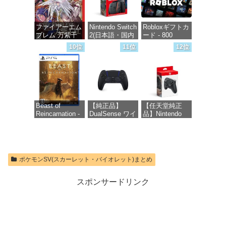
2(サムスン マイ
クロSDエクス
プレスカード
ファイアーエム
Nintendo Switch
Robloxギフトカ
256GB)
ブレム 万紫千
2(日本語・国内
ード - 800
【Amazon.co.jp
紅 -Switch2
専用)
Robux 【限定バ
限定特典】
10位
11位
12位
ーチャルアイテ
Nintendo S
ムを含む】
価格：¥8,979
価格：¥55,603
【オンラインゲ
価格：¥9,400
ームコード】
ロブロックス |
オンラインコー
ド版
Beast of
【純正品】
【任天堂純正
Reincarnation -
DualSense ワイ
品】Nintendo
価格：¥1,300
PS5 【特典】プ
ヤレスコントロ
Switch 2 Proコ
ロダクトコード
ーラー ミッド
ントローラー
封入
ナイト ブラッ
ク(CFI-
価格：¥9,980
ZCT2J01)
価格：¥7,286
ポケモンSV(スカーレット・バイオレット)まとめ
価格：¥10,737
スポンサードリンク