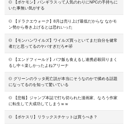
【ポケモン】バンギラスって人気のわりにNPCの手持ちに
いた事無い気がする
【ドラクエウォーク】8月は売り上げ最低だからな なかモ
ン勢から巻き上げるとは恐れいった
【モンハンワイルズ】ワイルズ買っといてまだ自分を健常
者だと思ってるのヤバすぎだろ🫵🤣
【エンドフィールド】バフ飯も食えるし連携必殺回りまく
るし中々楽しかったよねアリーナ
グリーンのラッタ死亡説が本当にそうなのかで揉める話題
になってるのを知って驚いている
【悲報】ジャンプ本誌で打ち切られた漫画家、なろう作家
に転生して大成功してしまうｗｗ
【ポケスリ】リラックスチケットは買うべき？