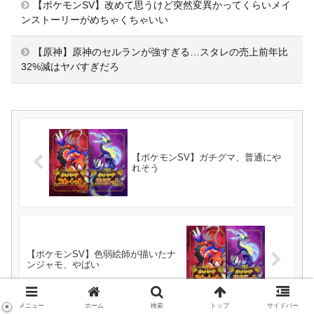
【ポケモンSV】改めて思うけど突然変異かってくらいメイ
ンストーリーがめちゃくちゃいい
【原神】原神のセルランが強すぎる…スタレの売上前年比
32%減はヤバすぎだろ
【ポケモンSV】ガチグマ、普通にや
れそう
【ポケモンSV】色弱絵師が描いたナ
ンジャモ、やばい
メニュー
ホーム
検索
トップ
サイドバー
×