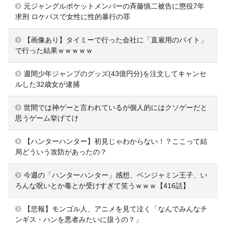
元ジャングルポケットメンバーの斉藤慎二被告に懲役7年
求刑 ロケバスで女性に性的暴行の罪
【画像あり】タイミーで行った会社に「直雇用のバイト」
で行った結果ｗｗｗｗｗ
週間少年ジャンプのグッズ(43億円分)を注文してキャンセ
ルした32歳女が逮捕
世間では神ゲーと言われているが個人的にはクソゲーだと
思うゲーム挙げてけ
【ハンターハンター】初見じゃわからない！？ここって結
局どういう攻防があったの？
今週の「ハンターハンター」感想、ベンジャミン王子、い
ろんな呪いとか毒とか受けすぎて笑うｗｗｗ【416話】
【悲報】モンゴル人、アニメを見て泣く「なんでみんなチ
ンギス・ハンを悪者みたいに扱うの？」