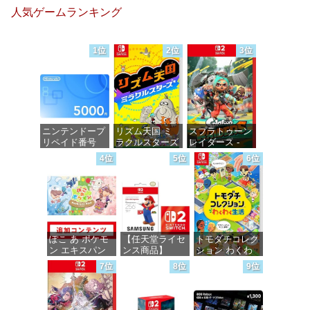
ミックス
ミックス
ミックス
人気ゲームランキング
DIGITAL)
DIGITAL)
DIGITAL)
価格：¥100
価格：¥100
価格：¥100
1位
2位
3位
ニンテンドープ
リズム天国 ミ
スプラトゥーン
リペイド番号
ラクルスターズ
レイダース -
5000円|オンラ
-Switch
Switch2
4位
5位
6位
インコード版
価格：¥5,645
価格：¥6,455
価格：¥5,000
ぽこ あ ポケモ
【任天堂ライセ
トモダチコレク
ン エキスパン
ンス商品】
ション わくわ
ションパス|オン
Samsung
く生活 -Switch
7位
8位
9位
ラインコード版
microSD
Express Card
価格：¥6,155
256GB for
価格：¥4,400
Nintendo Switch