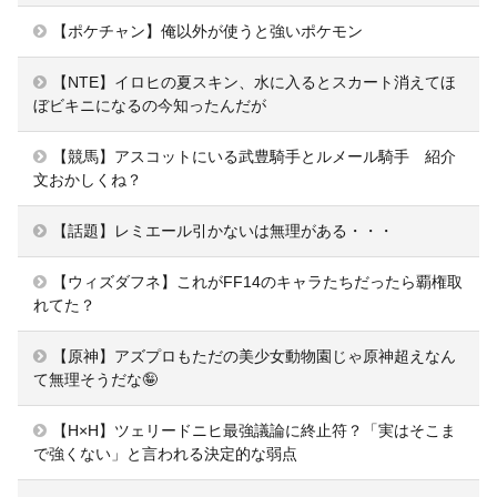
【ポケチャン】俺以外が使うと強いポケモン
【NTE】イロヒの夏スキン、水に入るとスカート消えてほ
ぼビキニになるの今知ったんだが
【競馬】アスコットにいる武豊騎手とルメール騎手 紹介
文おかしくね？
【話題】レミエール引かないは無理がある・・・
【ウィズダフネ】これがFF14のキャラたちだったら覇権取
れてた？
【原神】アズプロもただの美少女動物園じゃ原神超えなん
て無理そうだな🤪
【H×H】ツェリードニヒ最強議論に終止符？「実はそこま
で強くない」と言われる決定的な弱点