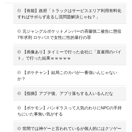
【有能】政府「トラックはサービスエリア利用有料化
すればサボらず走るし流問題解決じゃね？」
元ジャングルポケットメンバーの斉藤慎二被告に懲役
7年求刑 ロケバスで女性に性的暴行の罪
【画像あり】タイミーで行った会社に「直雇用のバイ
ト」で行った結果ｗｗｗｗｗ
【ポケチャン】結局このカバが一番強いんじゃない
か？
【指摘】アプデ後、アプリ落ちする人いるんだな
【ポケモン】バンギラスって人気のわりにNPCの手持
ちにいた事無い気がする
世間では神ゲーと言われているが個人的にはクソゲー