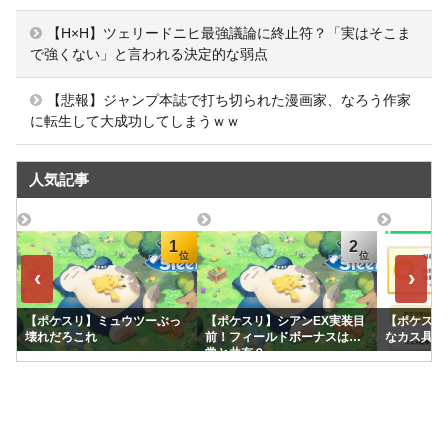
【H×H】ツェリードニヒ最強議論に終止符？「実はそこま
で強くない」と言われる決定的な弱点
【悲報】ジャンプ本誌で打ち切られた漫画家、なろう作家
に転生して大成功してしまうｗｗ
人気記事
1
2
‹
›
【ポケスリ】ミュウツーぶっ
【ポケスリ】シアンEX実装目
【ポケスリ
壊れだろこれ
前！フィールドボーナスは通
なカス具合
常と共有？