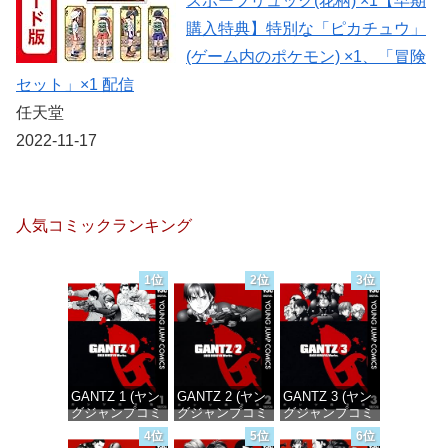
スポーツリュック(花柄) ×1【早期
購入特典】特別な「ピカチュウ」
(ゲーム内のポケモン) ×1、「冒険
セット」×1 配信
任天堂
2022-11-17
人気コミックランキング
1位
2位
3位
GANTZ 1 (ヤン
GANTZ 2 (ヤン
GANTZ 3 (ヤン
グジャンプコミ
グジャンプコミ
グジャンプコミ
ックスDIGITAL)
ックスDIGITAL)
ックスDIGITAL)
4位
5位
6位