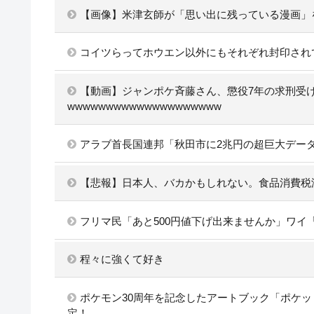
【画像】米津玄師が「思い出に残っている漫画」
コイツらってホウエン以外にもそれぞれ封印され
【動画】ジャンポケ斉藤さん、懲役7年の求刑受けた
wwwwwwwwwwwwwwwwwwww
アラブ首長国連邦「秋田市に2兆円の超巨大デー
【悲報】日本人、バカかもしれない。食品消費税減税
フリマ民「あと500円値下げ出来ませんか」ワイ
程々に強くて好き
ポケモン30周年を記念したアートブック「ポケッ
定！