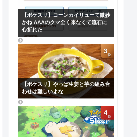
【ポケスリ】コーンカイリューて微妙
かね AAAのクマ全く来なくて流石に
心折れた
3
【ポケスリ】やっぱ生姜と芋の組み合
わせは難しいよな
4