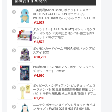
新着おすすめ商品
三英貿易(Sanei Boeki) ポケットモンスター
ALL STAR COLLECTION ゼニガメ (S)
W11×D14×H16cm ぬいぐるみ ポケモン PP19
￥1,027
タカラトミー(TAKARA TOMY) ポケットモンス
ター ポケモン30周年記念 モンコレ旅立ちの3
匹セット パルデア地方
￥1,572
ポケモンカードゲーム MEGA 拡張パック アビ
スアイ BOX
￥10,791
Pokémon LEGENDS Z-A（ポケモン レジェン
ズ ゼットエー） -Switch
￥4,990
ポケピース ハンディファン ピカチュウ イエロ
ー スタンド付属 風量3段階調整機能 軽量 コン
パクト 手持ち扇風機 卓上扇風機 首掛け ギフト
プレゼントに最適 USB充電 Type-C対応
￥1,280
ユニック ポケモン ヌイグルミリュック カビゴ
ン サイズ：約W28 D23.5 H36 PS-0044SL