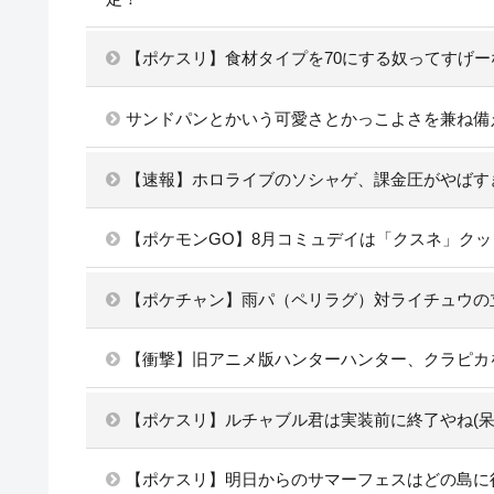
【ポケスリ】食材タイプを70にする奴ってすげー
サンドパンとかいう可愛さとかっこよさを兼ね備
【速報】ホロライブのソシャゲ、課金圧がやばすぎ
【ポケモンGO】8月コミュデイは「クスネ」ク
【ポケチャン】雨パ（ペリラグ）対ライチュウの
【衝撃】旧アニメ版ハンターハンター、クラピカ
【ポケスリ】ルチャブル君は実装前に終了やね(呆
【ポケスリ】明日からのサマーフェスはどの島に行