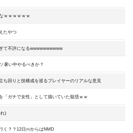
なｗｗｗｗｗｗ
えたやつ
て不評になるwwwwwwwwww
ッソ暑い中やるべきか？
立ち回りと技構成を巡るプレイヤーのリアルな意見
を「ガチで女性」として描いていた疑惑ｗｗ
れ)
く？？12日㈬からはNMD