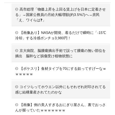
高市総理「物価上昇を上回る賃上げを日本に定着させ
る」→国家公務員の月給大幅増額(約3.5%⤴)へ→庶民
「え、ワイらは❓」
【画像あり】NASAが開発、着るだけで瞬時に「-15℃
冷却」する冷感ポンチョ3,980円！
京大病院、脳腫瘍摘出手術で誤って腫瘍の無い部位を
摘出 脳幹など損傷受け植物状態に
【ポケスリ】食材タイプを70にする奴ってすげーなｗ
ｗｗｗｗｗ
コイツらってホウエン以外にもそれぞれ封印されてる
感じ結構量産されてたのかな
【画像】例の美人すぎるおにぎり屋さん、裏でおっさ
んが握っていたｗｗｗｗｗｗｗ