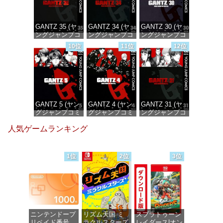
GANTZ 35 (ヤ
GANTZ 34 (ヤ
GANTZ 30 (ヤ
ングジャンプコ
ングジャンプコ
ングジャンプコ
ミックス
ミックス
ミックス
10位
11位
12位
DIGITAL)
DIGITAL)
DIGITAL)
価格：¥100
価格：¥100
価格：¥100
GANTZ 5 (ヤン
GANTZ 4 (ヤン
GANTZ 31 (ヤ
グジャンプコミ
グジャンプコミ
ングジャンプコ
ックスDIGITAL)
ックスDIGITAL)
ミックス
人気ゲームランキング
DIGITAL)
価格：¥100
価格：¥100
価格：¥100
1位
2位
3位
ニンテンドープ
リズム天国 ミ
スプラトゥーン
リペイド番号
ラクルスターズ
レイダース|オン