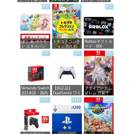
1000円|オンラ
-Switch
ラインコード版
4位
5位
6位
インコード版
価格：¥5,595
価格：¥5,832
価格：¥1,000
ぽこ あ ポケモ
トモダチコレク
Robloxギフトカ
ン エキスパン
ション わくわ
ード - 800
ションパス|オン
く生活 -Switch
Robux 【限定バ
7位
8位
9位
ラインコード版
ーチャルアイテ
ムを含む】
価格：¥6,155
【オンラインゲ
価格：¥4,400
ームコード】
ロブロックス |
オンラインコー
ド版
Nintendo Switch
【純正品】
ファイアーエム
2(日本語・国内
DualSense ワイ
ブレム 万紫千
価格：¥1,300
専用)
ヤレスコントロ
紅 -Switch2
10位
11位
12位
ーラー(CFI-
ZCT2J)
価格：¥55,491
価格：¥8,979
価格：¥10,737