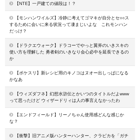
【NTE】一戸建ての値段は！？
【モンハンワイルズ】冷静に考えてゴマキが自分とセ○○ス
するために会いに来る状況って凄まじいよな これモンハン
だっけ？
【ドラクエウォーク】ドラコーでやっと翼斧のいきスキの
使い方を理解した 勇者剣のいきなり会心必中を延長できるの
か
【ポケスリ】新レシピ用のキノコはヌオー出しっぱになる
かなあ
【ウィズダフネ】幻想水滸伝とかいつのタイトルだよwww
って思ったけど ウィザードリィは人の事言えなかったわ
【エンドフィールド】リーノちゃん使用感どんな感じか
な？
【衝撃】旧アニメ版ハンターハンター、クラピカを「ガチ