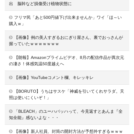
出 脳幹など損傷受け植物状態に
フリマ民「あと500円値下げ出来ませんか」ワイ「ほ～い
購入ｗ」
【画像】例の美人すぎるおにぎり屋さん、裏でおっさんが
握っていたｗｗｗｗｗｗｗ
【朗報】Amazonプライムビデオ、8月の配信作品が異次元
の凄さ！体感気温50度越えへ
【画像】YouTubeコメント欄、キレッキレ
【BORUTO】うちはサスケ「神威を引いてくれサラダ。天
照は使いにくいぞ！」
「BLEACH」のユーハバッハって、今見返すとあんま『全
知全能』感ないよな・・・
【画像】新人社員、封筒の開封方法が予想外すぎるｗｗｗ