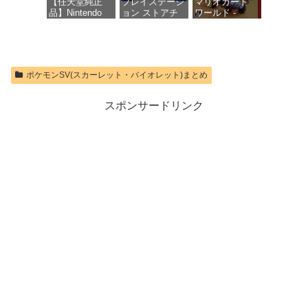
【任天堂純正
プレイステーシ
マリオカート
品】Nintendo
ョン ストアチ
ワールド -
Switch 2 Proコ
ケット 1,100円|
Switch2
ントローラー
オンラインコー
【Amazon.co.jp
ド版
価格：¥8,564
限定特典】
Nintendo Switch
価格：¥1,100
ポケモンSV(スカーレット・バイオレット)まとめ
2 ロゴデザイン
ステッカー 同
梱
スポンサードリンク
価格：¥9,980