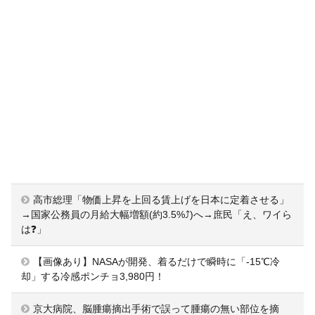
高市総理「物価上昇を上回る賃上げを日本に定着させる」
→国家公務員の月給大幅増額(約3.5%⤴)へ→庶民「え、ワイら
は❓」
【画像あり】NASAが開発、着るだけで瞬時に「-15℃冷
却」する冷感ポンチョ3,980円！
京大病院、脳腫瘍摘出手術で誤って腫瘍の無い部位を摘