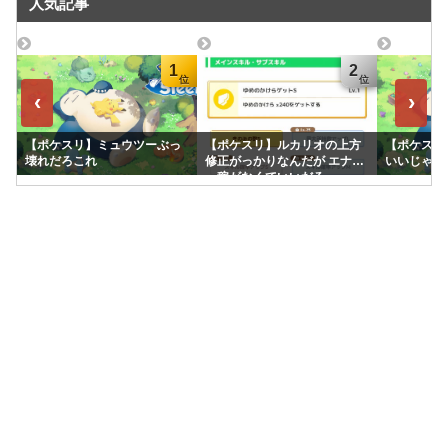
人気記事
1
2
‹
›
【ポケスリ】ミュウツーぶっ
【ポケスリ】ルカリオの上方
【ポケスリ
壊れだろこれ
修正がっかりなんだが エナジ
いいじゃん
ー稼がなくていいだろ