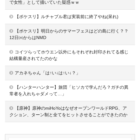
で女性」として描いていた疑惑ｗｗ
【ポケスリ】ルチャブル君は実装前に終了やね(呆れ)
【ポケスリ】明日からのサマーフェスはどの島に行く？？
12日㈬からはNMD
コイツらってホウエン以外にもそれぞれ封印されてる感じ
結構量産されてたのかな
アカネちゃん「は↑い↓は↑い↓？」
【ハンターハンター】旅団「ヒソカで学んだろ？ガチの異
常者を入れちゃダメって…」
【原神】原神のmiHoYoはなぜオープンワールドRPG、ア
クション、ターン制と全てをヒットさせることができたのか