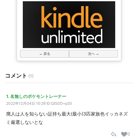
← 戻る
次へ →
コメント
(1)
1. 名無しのポケモントレーナー
2022年12月04日 10:26
ID:QISDD+p20
廃人は人を知らない証持ち最大(最小)3匹家族色イッカネズ
ミ厳選しないとな
0