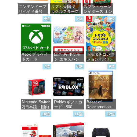
ニンテンドープ
リズム天国 ミ
スプラトゥーン
リペイド番号
ラクルスターズ
レイダース|オン
1000円|オンラ
-Switch
ラインコード版
4位
5位
6位
インコード版
価格：¥5,645
価格：¥5,832
価格：¥1,000
Xbox プリペイ
ぽこ あ ポケモ
トモダチコレク
ドカード
ン エキスパン
ション わくわ
10,000円 デジ
ションパス|オン
く生活 -Switch
7位
8位
9位
タルコード
ラインコード版
【旧 Xbox ギフ
価格：¥6,155
トカード】 [オ
価格：¥4,400
ンラインコー
ド]
価格：¥10,000
Nintendo Switch
Robloxギフトカ
Beast of
2(日本語・国内
ード - 800
Reincarnation -
専用)
Robux 【限定バ
PS5 【特典】プ
10位
11位
12位
ーチャルアイテ
ロダクトコード
ムを含む】
封入
価格：¥55,603
【オンラインゲ
ームコード】
価格：¥7,286
ロブロックス |