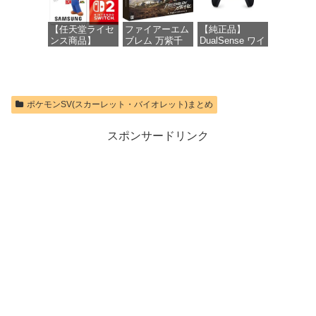
オンラインコー
ド版
【任天堂ライセ
ファイアーエム
【純正品】
ンス商品】
ブレム 万紫千
DualSense ワイ
価格：¥1,300
Samsung
紅 Dagdan
ヤレスコントロ
microSD
Collection -
ーラー ミッド
Express Card
Switch2
ナイト ブラッ
256GB for
ク(CFI-
Nintendo Switch
ZCT2J01)
価格：¥13,012
ポケモンSV(スカーレット・バイオレット)まとめ
2(サムスン マイ
クロSDエクス
価格：¥10,737
プレスカード
スポンサードリンク
256GB)
【Amazon.co.jp
限定特典】
Nintendo S
価格：¥9,980