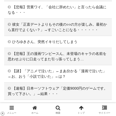
【悲報】営業ワイ、「会社に辞めたい」と言ったら会議に
なる・・・
彼女「正直デートよりもその後の○○の方が楽しみ。最初か
ら直行でよくない？」→すごいことになる・・・・・・
ひろゆきさん、突然イキりだしてしまう
【悲報】王の漫画ワンピースん、未登場のキャラの名前を
思わせぶりに口走ってまた引っ張ってしまう…
【謎】「アニメで泣いた」←まあ分かる「漫画で泣いた」
←お、おう「小説で泣いた」←は？
【速報】日本一ソフトウェア「定価9000円のゲームです。
買って下さい。」→結果・・・
【画像】JKの間で流行ってるこのゲームの正式名称、誰も
知らないｗｗｗｗ
メニュー
ホーム
検索
トップ
サイドバー
×