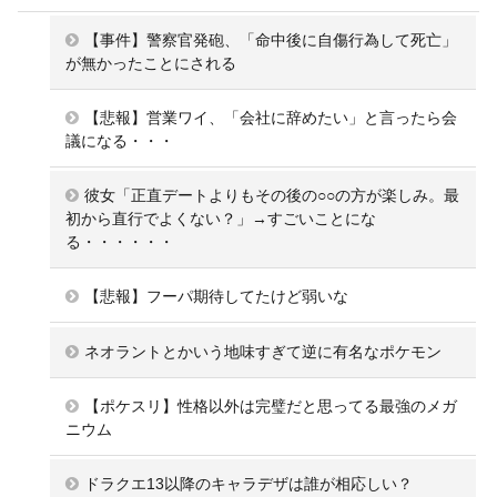
【事件】警察官発砲、「命中後に自傷行為して死亡」
が無かったことにされる
【悲報】営業ワイ、「会社に辞めたい」と言ったら会
議になる・・・
彼女「正直デートよりもその後の○○の方が楽しみ。最
初から直行でよくない？」→すごいことにな
る・・・・・・
【悲報】フーパ期待してたけど弱いな
ネオラントとかいう地味すぎて逆に有名なポケモン
【ポケスリ】性格以外は完璧だと思ってる最強のメガ
ニウム
ドラクエ13以降のキャラデザは誰が相応しい？