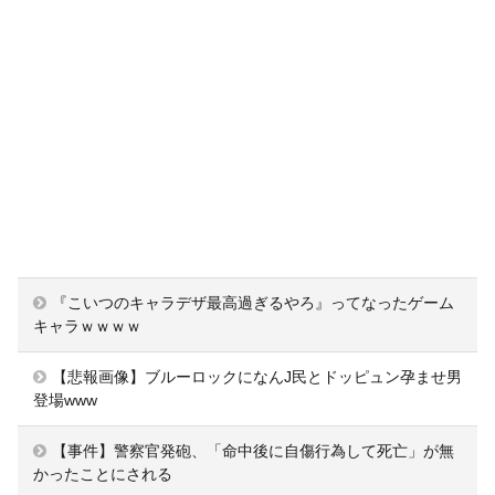
『こいつのキャラデザ最高過ぎるやろ』ってなったゲーム
キャラｗｗｗｗ
【悲報画像】ブルーロックになんJ民とドッピュン孕ませ男
登場www
【事件】警察官発砲、「命中後に自傷行為して死亡」が無
かったことにされる