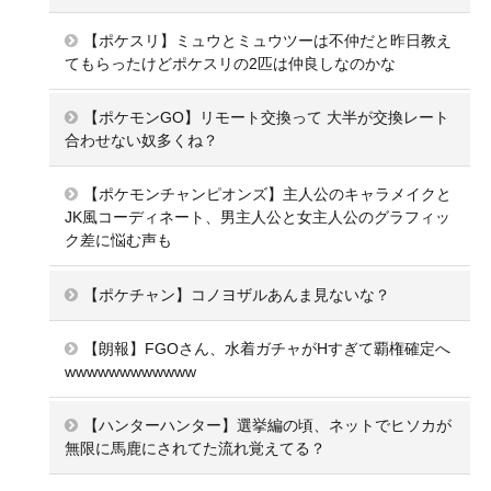
【ポケスリ】ミュウとミュウツーは不仲だと昨日教え
てもらったけどポケスリの2匹は仲良しなのかな
【ポケモンGO】リモート交換って 大半が交換レート
合わせない奴多くね？
【ポケモンチャンピオンズ】主人公のキャラメイクと
JK風コーディネート、男主人公と女主人公のグラフィッ
ク差に悩む声も
【ポケチャン】コノヨザルあんま見ないな？
【朗報】FGOさん、水着ガチャがHすぎて覇権確定へ
wwwwwwwwwwww
【ハンターハンター】選挙編の頃、ネットでヒソカが
無限に馬鹿にされてた流れ覚えてる？