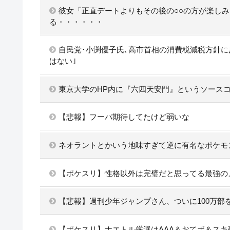
彼女「正直デートよりもその後の○○の方が楽し
る・・・・・・
自民党･小渕優子氏､高市首相の消費税減税方針に
はない｣
東京大学のHP内に『六四天安門』というソース
【悲報】フーパ期待してたけど弱いな
ネオラントとかいう地味すぎて逆に有名なポケモ
【ポケスリ】性格以外は完璧だと思ってる最強の
【悲報】週刊少年ジャンプさん、ついに100万部を
【ポケスリ】ナエトル厳選はAAA＆おてボ＆スキ