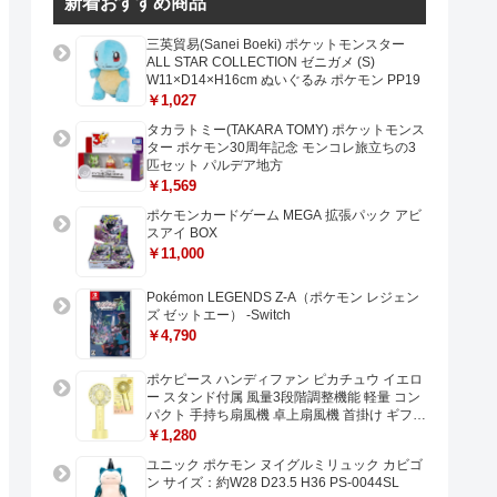
新着おすすめ商品
三英貿易(Sanei Boeki) ポケットモンスター
ALL STAR COLLECTION ゼニガメ (S)
W11×D14×H16cm ぬいぐるみ ポケモン PP19
￥1,027
タカラトミー(TAKARA TOMY) ポケットモンス
ター ポケモン30周年記念 モンコレ旅立ちの3
匹セット パルデア地方
￥1,569
ポケモンカードゲーム MEGA 拡張パック アビ
スアイ BOX
￥11,000
Pokémon LEGENDS Z-A（ポケモン レジェン
ズ ゼットエー） -Switch
￥4,790
ポケピース ハンディファン ピカチュウ イエロ
ー スタンド付属 風量3段階調整機能 軽量 コン
パクト 手持ち扇風機 卓上扇風機 首掛け ギフト
プレゼントに最適 USB充電 Type-C対応
￥1,280
ユニック ポケモン ヌイグルミリュック カビゴ
ン サイズ：約W28 D23.5 H36 PS-0044SL