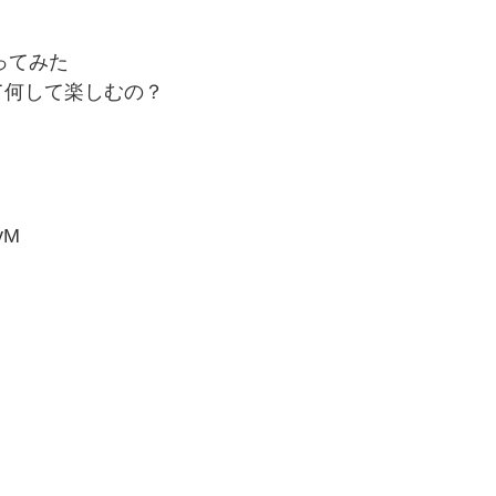
ってみた
て何して楽しむの？
yM