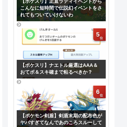
【ポケスリ】正直ラティイベントから
こんなに短時間で伝説幻イベントをさ
れてもついていけないわ
5
【ポケスリ】ナエトル厳選はAAA＆
おてボ＆スキ確まで粘るべきか？
6
【ポケモン剣盾】剣盾末期の配布色が
ヤバすぎてなんであのころスルーして