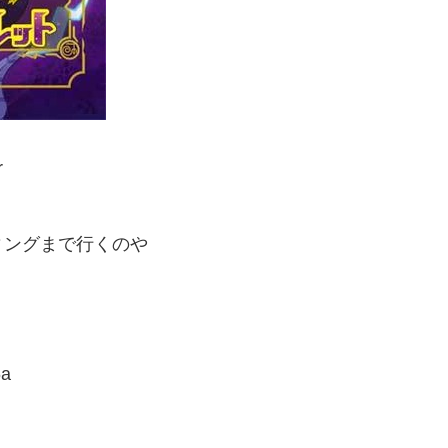
r
ィングまで行くのや
6a