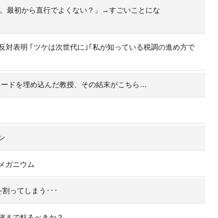
み。最初から直行でよくない？」→すごいことにな
反対表明 ｢ツケは次世代に｣｢私が知っている税調の進め方で
コードを埋め込んだ教授、その結末がこちら…
ン
メガニウム
割ってしまう･･･
確まで粘るべきか？